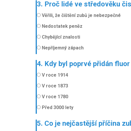
3. Proč lidé ve středověku čis
Věřili, že čištění zubů je nebezpečné
Nedostatek peněz
Chybějící znalosti
Nepříjemný zápach
4. Kdy byl poprvé přidán fluo
V roce 1914
V roce 1873
V roce 1780
Před 3000 lety
5. Co je nejčastější příčina 