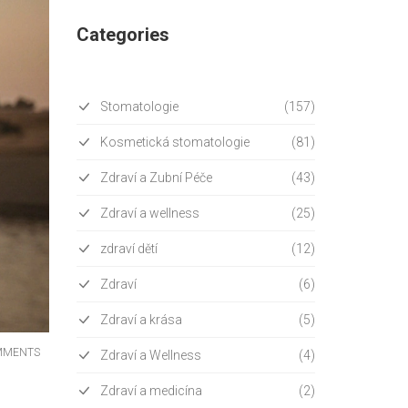
Categories
Stomatologie
(157)
Kosmetická stomatologie
(81)
Zdraví a Zubní Péče
(43)
Zdraví a wellness
(25)
zdraví dětí
(12)
Zdraví
(6)
Zdraví a krása
(5)
MMENTS
Zdraví a Wellness
(4)
Zdraví a medicína
(2)