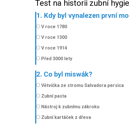
Test na historii zubní hygi
1. Kdy byl vynalezen první mo
V roce 1780
V roce 1300
V roce 1914
Před 3000 lety
2. Co byl miswák?
Větvička ze stromu Salvadora persica
Zubní pasta
Nástroj k zubnímu zákroku
Zubní kartáček z dřeva