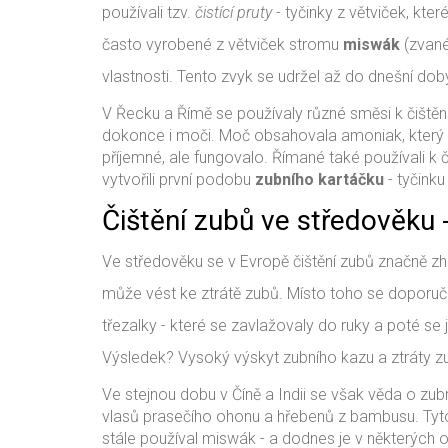
používali tzv.
čistící pruty
- tyčinky z větviček, kter
často vyrobené z větviček stromu
miswák
(zvané
vlastnosti. Tento zvyk se udržel až do dnešní dob
V Řecku a Římě se používaly různé směsi k čištění
dokonce i moči. Moč obsahovala amoniak, který mě
příjemné, ale fungovalo. Římané také používali k
vytvořili první podobu
zubního kartáčku
- tyčink
Čištění zubů ve středověku 
Ve středověku se v Evropě čištění zubů značně zhorši
může vést ke ztrátě zubů. Místo toho se doporučo
třezalky - které se zavlažovaly do ruky a poté se 
Výsledek? Vysoký výskyt zubního kazu a ztráty zub
Ve stejnou dobu v Číně a Indii se však věda o zubní
vlasů prasečího ohonu a hřebenů z bambusu. Tyto 
stále používal miswák - a dodnes je v některých o