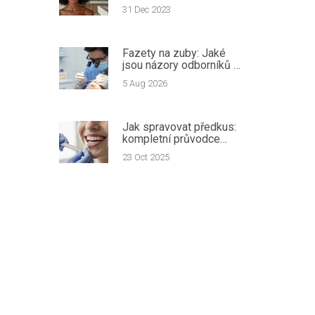
propracovaných tipů
31 Dec 2023
Fazety na zuby: Jaké
jsou názory odborníků a
co vědět před
5 Aug 2026
rozhodnutím
Jak spravovat předkus:
kompletní průvodce
léčbou a péčí
23 Oct 2025