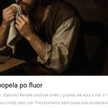
opela po fluor
 Starověcí Římané používali směsi z popela, uhlí, kůry a soli. V 1
inou z křídy nebo soli. První komerční zubní pasta byla prodávána