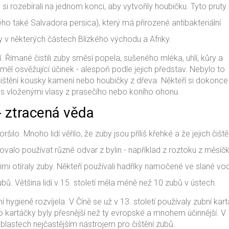
é si rozebírali na jednom konci, aby vytvořily houbičku. Tyto pruty
ho také Salvadora persica), který má přirozené antibakteriální
y v některých částech Blízkého východu a Afriky.
. Římané čistili zuby směsí popela, sušeného mléka, uhlí, kůry a
l osvěžující účinek - alespoň podle jejich představ. Nebylo to
 čištění kousky kamení nebo houbičky z dřeva. Někteří si dokonce
u s vloženými vlasy z prasečího nebo koního ohonu.
- ztracená věda
lo. Mnoho lidí věřilo, že zuby jsou příliš křehké a že jejich čiště
valo používat různé odvar z bylin - například z roztoku z měsíč
jimi otíraly zuby. Někteří používali hadříky namočené ve slané vo
ů. Většina lidí v 15. století měla méně než 10 zubů v ústech.
 hygieně rozvíjela. V Číně se už v 13. století používaly zubní kar
kartáčky byly přesnější než ty evropské a mnohem účinnější. V I
blastech nejčastějším nástrojem pro čištění zubů.