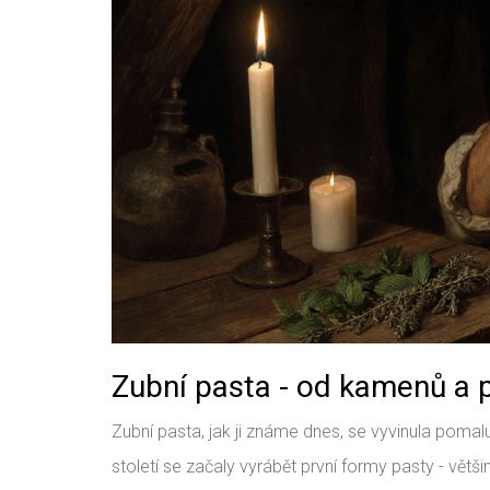
Zubní pasta - od kamenů a p
Zubní pasta, jak ji známe dnes, se vyvinula pomalu.
století se začaly vyrábět první formy pasty - větš