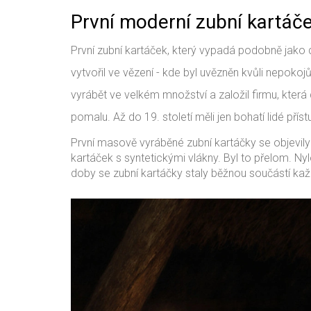
První moderní zubní kartáček
První zubní kartáček, který vypadá podobně jako 
vytvořil ve vězení - kde byl uvězněn kvůli nepoko
vyrábět ve velkém množství a založil firmu, kte
pomalu. Až do 19. století měli jen bohatí lidé pří
První masově vyráběné zubní kartáčky se objevily a
kartáček s syntetickými vlákny. Byl to přelom. Nylon
doby se zubní kartáčky staly běžnou součástí kaž