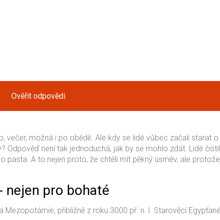
Ověřit odpovědi
 večer, možná i po obědě. Ale kdy se lidé vůbec začali starat o 
? Odpověď není tak jednoduchá, jak by se mohlo zdát. Lidé čistil
 pasta. A to nejen proto, že chtěli mít pěkný úsměv, ale protože
- nejen pro bohaté
a Mezopotámie, přibližně z roku 3000 př. n. l. Starověcí Egypťan