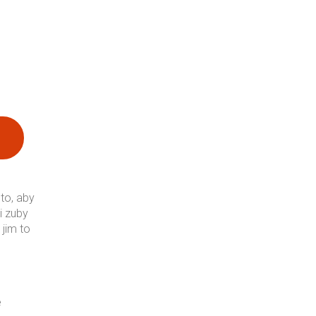
to, aby
i zuby
 jim to
é