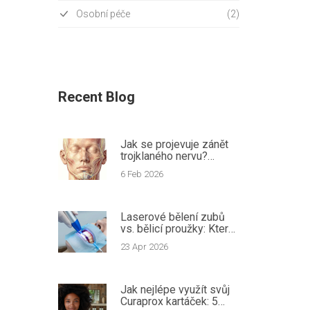
Osobní péče
(2)
Recent Blog
Jak se projevuje zánět
trojklaného nervu?
Příznaky a léčba bolesti
6 Feb 2026
předních zubů
Laserové bělení zubů
vs. bělicí proužky: Která
metoda je pro vás lepší?
23 Apr 2026
Jak nejlépe využít svůj
Curaprox kartáček: 5