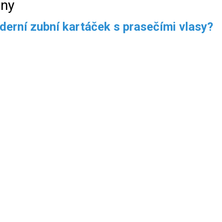
eny
derní zubní kartáček s prasečími vlasy?