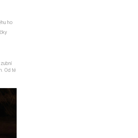
ěhu ho
áčky
 zubní
h. Od té