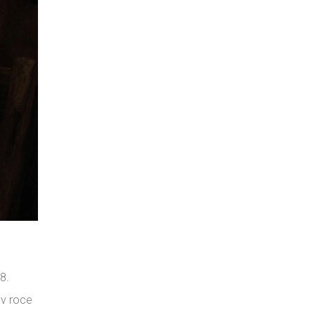
8.
 v roce