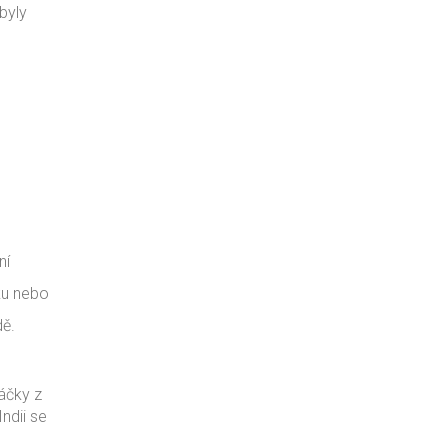
 byly
ní
ku nebo
dě.
táčky z
ndii se