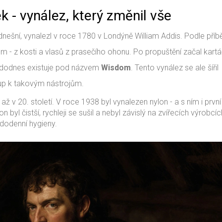
 - vynález, který změnil vše
dnešní, vynalezl v roce 1780 v Londýně William Addis. Podle příb
jům - z kosti a vlasů z prasečího ohonu. Po propuštění začal kart
rá dodnes existuje pod názvem
Wisdom
. Tento vynález se ale šířil
stup k takovým nástrojům.
ž v 20. století. V roce 1938 byl vynalezen nylon - a s ním i první
 byl čistší, rychleji se sušil a nebyl závislý na zvířecích výrobcíc
dodenní hygieny.