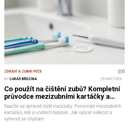
0
ZDRAVÍ A ZUBNÍ PÉČE
BY
LUKÁŠ BŘEZINA
29 MAY 2026
Co použít na čištění zubů? Kompletní
průvodce mezizubními kartáčky a
nitěmi
Naučte se správně čistit mezizuby. Porovnání mezizubních
kartáčků, nitě a vodních hubiček. Jak vybrat velikost a
vyhnout se chybám.