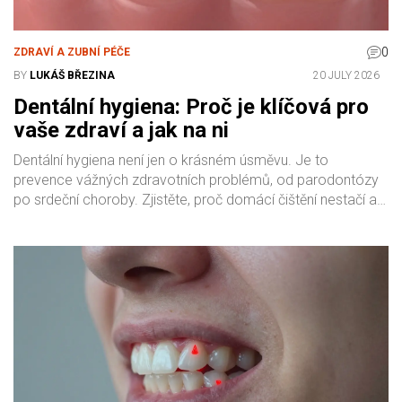
0
ZDRAVÍ A ZUBNÍ PÉČE
BY
LUKÁŠ BŘEZINA
20 JULY 2026
Dentální hygiena: Proč je klíčová pro
vaše zdraví a jak na ni
Dentální hygiena není jen o krásném úsměvu. Je to
prevence vážných zdravotních problémů, od parodontózy
po srdeční choroby. Zjistěte, proč domácí čištění nestačí a
jak často byste měli navštívit hygienika.