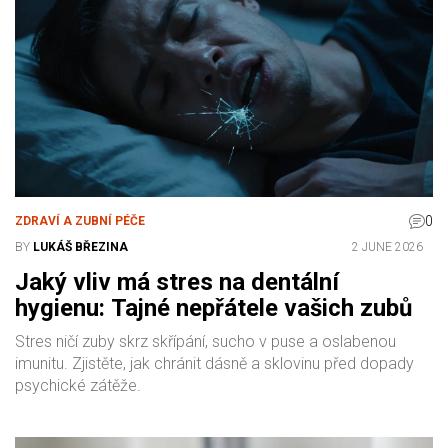
0
ZDRAVÍ A ZUBNÍ PÉČE
BY
LUKÁŠ BŘEZINA
2 JUNE 2026
Jaký vliv má stres na dentální
hygienu: Tajné nepřátele vašich zubů
Stres ničí zuby skrz skřípání, sucho v puse a oslabenou
imunitu. Zjistěte, jak chránit dásně a sklovinu před dopady
psychické zátěže.