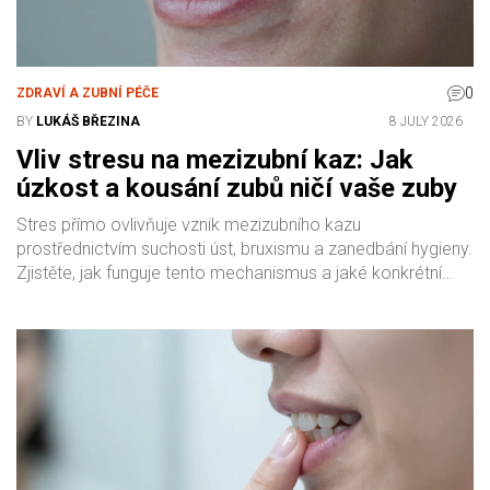
0
ZDRAVÍ A ZUBNÍ PÉČE
BY
LUKÁŠ BŘEZINA
8 JULY 2026
Vliv stresu na mezizubní kaz: Jak
úzkost a kousání zubů ničí vaše zuby
Stres přímo ovlivňuje vznik mezizubního kazu
prostřednictvím suchosti úst, bruxismu a zanedbání hygieny.
Zjistěte, jak funguje tento mechanismus a jaké konkrétní
kroky podniknout pro ochranu vašich zubů během
náročných období.