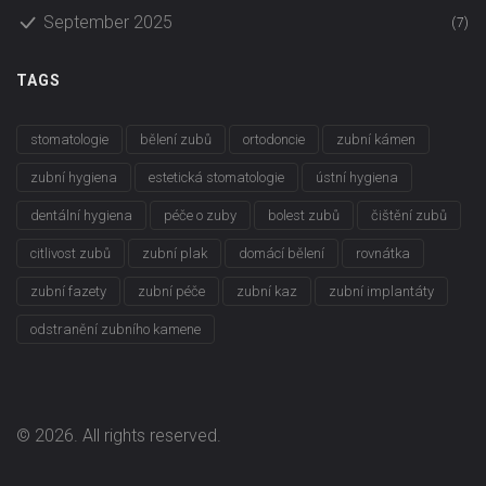
September 2025
(7)
TAGS
stomatologie
bělení zubů
ortodoncie
zubní kámen
zubní hygiena
estetická stomatologie
ústní hygiena
dentální hygiena
péče o zuby
bolest zubů
čištění zubů
citlivost zubů
zubní plak
domácí bělení
rovnátka
zubní fazety
zubní péče
zubní kaz
zubní implantáty
odstranění zubního kamene
© 2026. All rights reserved.