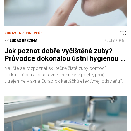
0
ZDRAVÍ A ZUBNÍ PÉČE
BY
LUKÁŠ BŘEZINA
7 JULY 2026
Jak poznat dobře vyčištěné zuby?
Průvodce dokonalou ústní hygienou s
Curaprox
Naučte se rozpoznat skutečně čisté zuby pomocí
indikátorů plaku a správné techniky. Zjistěte, proč
ultrajemné vlákna Curaprox kartáčků efektivněji odstraňují
bakterie než tradiční nylonové štětiny.