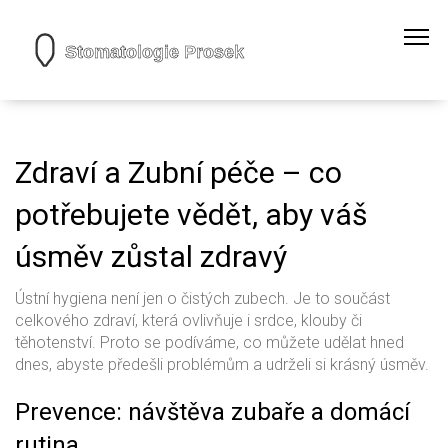
Zdraví a Zubní péče – co
potřebujete vědět, aby váš
úsměv zůstal zdravý
Ústní hygiena není jen o čistých zubech. Je to součást
celkového zdraví, která ovlivňuje i srdce, klouby či
těhotenství. Proto se podíváme, co můžete udělat hned
dnes, abyste předešli problémům a udrželi si krásný úsměv.
Prevence: návštěva zubaře a domácí
rutina