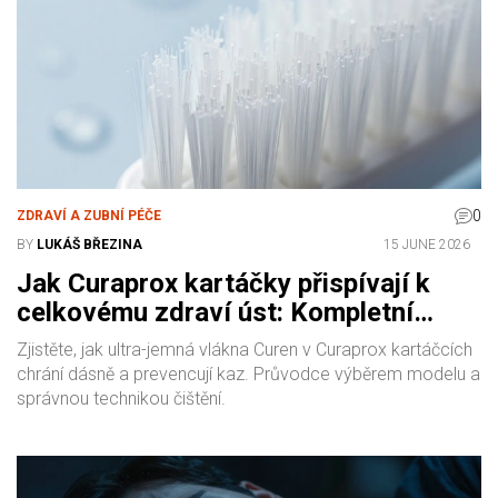
0
ZDRAVÍ A ZUBNÍ PÉČE
BY
LUKÁŠ BŘEZINA
15 JUNE 2026
Jak Curaprox kartáčky přispívají k
celkovému zdraví úst: Kompletní
průvodce
Zjistěte, jak ultra-jemná vlákna Curen v Curaprox kartáčcích
chrání dásně a prevencují kaz. Průvodce výběrem modelu a
správnou technikou čištění.