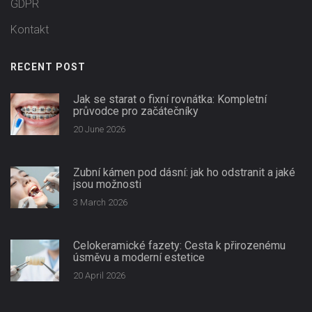
GDPR
Kontakt
RECENT POST
Jak se starat o fixní rovnátka: Kompletní
průvodce pro začátečníky
20 June 2026
Zubní kámen pod dásní: jak ho odstranit a jaké
jsou možnosti
3 March 2026
Celokeramické fazety: Cesta k přirozenému
úsměvu a moderní estetice
20 April 2026