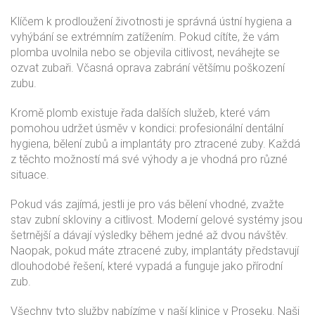
Klíčem k prodloužení životnosti je správná ústní hygiena a
vyhýbání se extrémním zatížením. Pokud cítíte, že vám
plomba uvolnila nebo se objevila citlivost, neváhejte se
ozvat zubaři. Včasná oprava zabrání většímu poškození
zubu.
Kromě plomb existuje řada dalších služeb, které vám
pomohou udržet úsměv v kondici: profesionální dentální
hygiena, bělení zubů a implantáty pro ztracené zuby. Každá
z těchto možností má své výhody a je vhodná pro různé
situace.
Pokud vás zajímá, jestli je pro vás bělení vhodné, zvažte
stav zubní skloviny a citlivost. Moderní gelové systémy jsou
šetrnější a dávají výsledky během jedné až dvou návštěv.
Naopak, pokud máte ztracené zuby, implantáty představují
dlouhodobé řešení, které vypadá a funguje jako přírodní
zub.
Všechny tyto služby nabízíme v naší klinice v Proseku. Naši