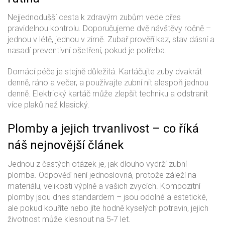
Nejjednodušší cesta k zdravým zubům vede přes
pravidelnou kontrolu. Doporučujeme dvě návštěvy ročně –
jednou v létě, jednou v zimě. Zubař prověří kaz, stav dásní a
nasadí preventivní ošetření, pokud je potřeba.
Domácí péče je stejně důležitá. Kartáčujte zuby dvakrát
denně, ráno a večer, a používajte zubní nit alespoň jednou
denně. Elektrický kartáč může zlepšit techniku a odstranit
více plaků než klasický.
Plomby a jejich trvanlivost – co říká
náš nejnovější článek
Jednou z častých otázek je, jak dlouho vydrží zubní
plomba. Odpověď není jednoslovná, protože záleží na
materiálu, velikosti výplně a vašich zvycích. Kompozitní
plomby jsou dnes standardem – jsou odolné a estetické,
ale pokud kouříte nebo jíte hodně kyselých potravin, jejich
životnost může klesnout na 5‑7 let.