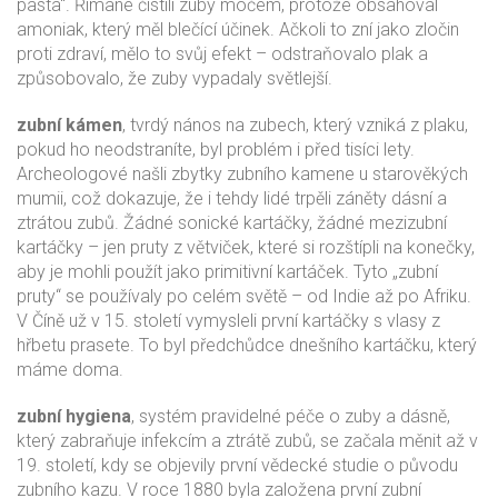
pasta“. Římané čistili zuby močem, protože obsahoval
amoniak, který měl blečící účinek. Ačkoli to zní jako zločin
proti zdraví, mělo to svůj efekt – odstraňovalo plak a
způsobovalo, že zuby vypadaly světlejší.
zubní kámen
,
tvrdý nános na zubech, který vzniká z plaku,
pokud ho neodstraníte
, byl problém i před tisíci lety.
Archeologové našli zbytky zubního kamene u starověkých
mumii, což dokazuje, že i tehdy lidé trpěli záněty dásní a
ztrátou zubů. Žádné sonické kartáčky, žádné mezizubní
kartáčky – jen pruty z větviček, které si rozštípli na konečky,
aby je mohli použít jako primitivní kartáček. Tyto „zubní
pruty“ se používaly po celém světě – od Indie až po Afriku.
V Číně už v 15. století vymysleli první kartáčky s vlasy z
hřbetu prasete. To byl předchůdce dnešního kartáčku, který
máme doma.
zubní hygiena
,
systém pravidelné péče o zuby a dásně,
který zabraňuje infekcím a ztrátě zubů
, se začala měnit až v
19. století, kdy se objevily první vědecké studie o původu
zubního kazu. V roce 1880 byla založena první zubní