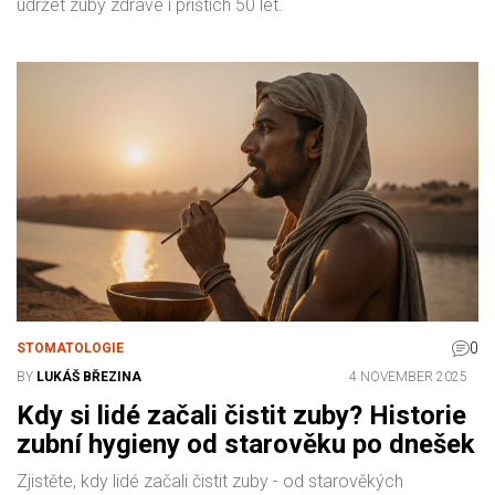
udržet zuby zdravé i příštích 50 let.
0
STOMATOLOGIE
BY
LUKÁŠ BŘEZINA
4 NOVEMBER 2025
Kdy si lidé začali čistit zuby? Historie
zubní hygieny od starověku po dnešek
Zjistěte, kdy lidé začali čistit zuby - od starověkých