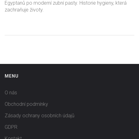
Egyptanů po moderní zubní pasty. Historie hygieny, která
zachraňuje životy.
MENU
O nás
Obchodní podmínky
Zásady ochrany osobních údajů
GDPR
Kontakt