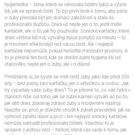
hygienistka – žena, která se věnovala čištění zubů a výuce
lidí, jak se správně čistit. To byl první krok k tomu, aby péče
o zuby přestala být jen domácí záležitostí a stala se
profesionální službou. Dnes už nejde jen o to, jestli máte
kartáček, ale o to, jak ho používáte. Sonické kartáčky, které
dnes většina lidí má, vytvářejí tisíce pohybů za minutu – to
je mnohem efektivnější než rukou čistit. Ale i nejlepší
kartáček nepomůže, pokud nečistíte mezizubní prostory. A
to je přesně ten bod, kde se dnešní zubní hygiena liší od
starověku: nejde jen o zuby, ale i o dásně.
Představte si, že byste se měli čistit zuby jako lidé před 200
lety – bez pasty, bez kartáčku, jen s větvičkou a vodou. Jak
by vypadaly vaše zuby dnes? To je přesně to, co vás čeká v
článcích níže: od toho, jak se zubní kámen vytváří, až po to,
jak děti dnes získávají zdravé zuby s moderními nástroji.
Naučíte se, proč je důležité chodit k zubáři pravidelně, jak se
vyhnout zánětu dásní a proč i ten nejlepší sonický kartáček
nemůže nahradit profesionální čištění. Všechno to je
spojené s jednou věcí – historií, která vás vede k tomu, jak