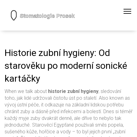
Historie zubní hygieny: Od
starověku po moderní sonické
kartáčky
When we talk about
historie zubní hygieny
,
sledování
toho, jak lidé udržovali čistotu úst po staletí
. Also known as
vývoj ústní péče
, it
odkazuje na základní lidskou potřebu
chránit zuby a dásně před infekcemi a bolestí
.
Dnes si téměř
každý myje zuby dvakrát denně, ale dříve to nebylo tak
jednoduché. Starověcí Egypťané používali směs popela,
sušeného kůže, hořčice a vody – to byl jejich první „zubní