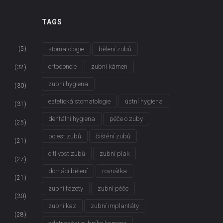
TAGS
(5)
stomatologie
bělení zubů
ortodoncie
zubní kámen
(32)
zubní hygiena
(30)
estetická stomatologie
ústní hygiena
(31)
dentální hygiena
péče o zuby
(25)
bolest zubů
čištění zubů
(21)
citlivost zubů
zubní plak
(27)
domácí bělení
rovnátka
(21)
zubní fazety
zubní péče
(30)
zubní kaz
zubní implantáty
(28)