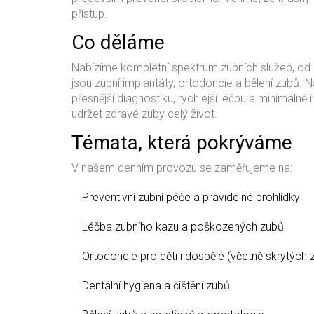
přístup.
Co děláme
Nabízíme kompletní spektrum zubních služeb, od p
jsou zubní implantáty, ortodoncie a bělení zubů. 
přesnější diagnostiku, rychlejší léčbu a minimálně
udržet zdravé zuby celý život.
Témata, která pokrýváme
V našem denním provozu se zaměřujeme na:
Preventivní zubní péče a pravidelné prohlídky
Léčba zubního kazu a poškozených zubů
Ortodoncie pro děti i dospělé (včetně skrytých z
Dentální hygiena a čištění zubů