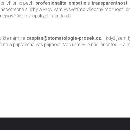
dních principech:
profesionalita
,
empatie
a
transparentnost
.
nepotřebné služby a vždy vám vysvětlíme všechny možnosti léč
 nejnovějších evropských standardů.
pište nám na
caspian@stomatologie-prosek.cz
. I když jsem f
vřená a připravená vás přijmout. Váš úsměv je naší prioritou — a 