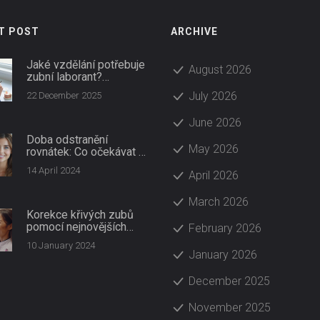
T POST
ARCHIVE
Jaké vzdělání potřebuje
August 2026
zubní laborant?
Průvodce krok za
July 2026
22 December 2025
krokem
June 2026
Doba odstranění
May 2026
rovnátek: Co očekávat a
tipy pro rychlejší proces
14 April 2024
April 2026
March 2026
Korekce křivých zubů
pomocí nejnovějších
February 2026
biotechnologií:
10 January 2024
Průvodce inovacemi
January 2026
December 2025
November 2025