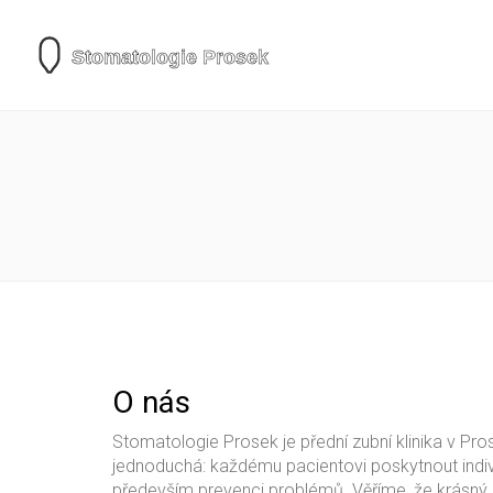
O nás
Stomatologie Prosek je přední zubní klinika v Pros
jednoduchá: každému pacientovi poskytnout individu
především prevenci problémů. Věříme, že krásný