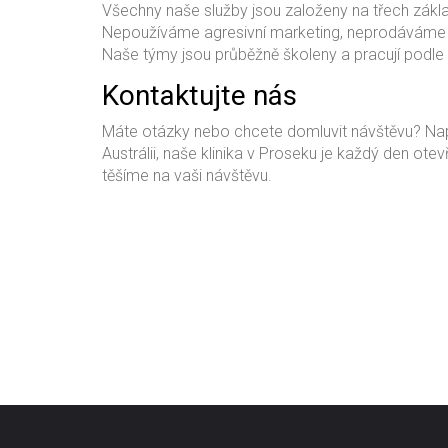
Všechny naše služby jsou založeny na třech zákla
Nepoužíváme agresivní marketing, neprodáváme 
Naše týmy jsou průběžně školeny a pracují podle
Kontaktujte nás
Máte otázky nebo chcete domluvit návštěvu? Na
Austrálii, naše klinika v Proseku je každý den ote
těšíme na vaši návštěvu.