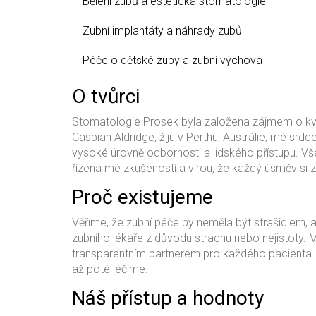
Bělení zubů a estetická stomatologie
Zubní implantáty a náhrady zubů
Péče o dětské zuby a zubní výchova
O tvůrci
Stomatologie Prosek byla založena zájmem o kvalitn
Caspian Aldridge, žiju v Perthu, Austrálie, mé sr
vysoké úrovně odbornosti a lidského přístupu. Vše
řízena mé zkušeností a vírou, že každý úsměv si za
Proč existujeme
Věříme, že zubní péče by neměla být strašidlem, 
zubního lékaře z důvodu strachu nebo nejistoty. 
transparentním partnerem pro každého pacienta. 
až poté léčíme.
Náš přístup a hodnoty