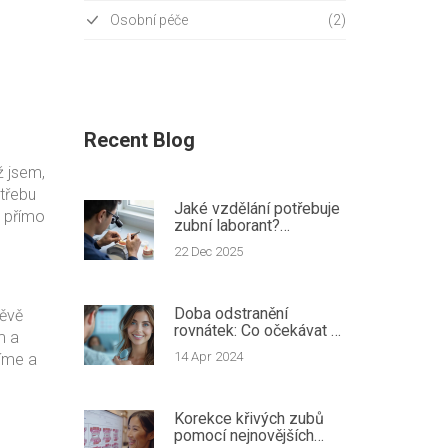
Osobní péče
(2)
Recent Blog
ž jsem,
otřebu
Jaké vzdělání potřebuje
u přímo
zubní laborant?
Průvodce krok za
22 Dec 2025
krokem
Doba odstranění
těvě
rovnátek: Co očekávat a
m a
tipy pro rychlejší proces
14 Apr 2024
líme a
Korekce křivých zubů
pomocí nejnovějších