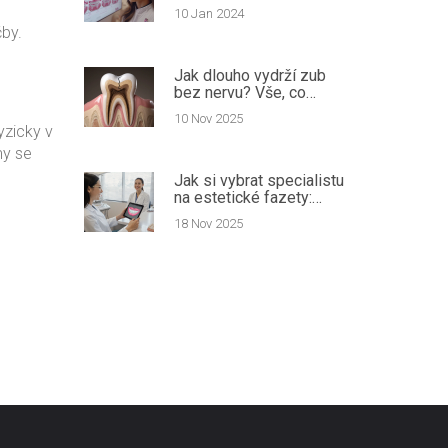
biotechnologií:
10 Jan 2024
Průvodce inovacemi
by.
Jak dlouho vydrží zub
bez nervu? Vše, co
musíte vědět o
10 Nov 2025
životnosti po
yzicky v
kořenovém léčení
my se
Jak si vybrat specialistu
na estetické fazety:
průvodce, který vám
18 Nov 2025
ušetří čas a peníze