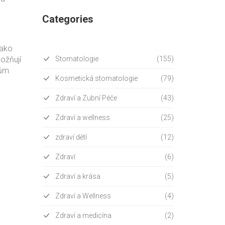
Categories
jako
ožňují
Stomatologie
(155)
tům
Kosmetická stomatologie
(79)
Zdraví a Zubní Péče
(43)
Zdraví a wellness
(25)
zdraví dětí
(12)
Zdraví
(6)
Zdraví a krása
(5)
Zdraví a Wellness
(4)
Zdraví a medicína
(2)