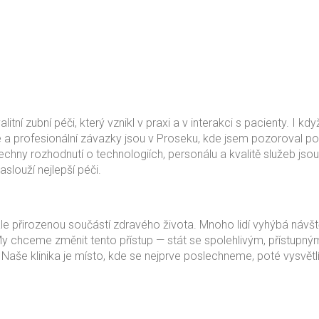
í zubní péči, který vznikl v praxi a v interakci s pacienty. I kdy
dce a profesionální závazky jsou v Proseku, kde jsem pozoroval p
chny rozhodnutí o technologiích, personálu a kvalitě služeb jso
slouží nejlepší péči.
ale přirozenou součástí zdravého života. Mnoho lidí vyhýbá návš
My chceme změnit tento přístup — stát se spolehlivým, přístupný
Naše klinika je místo, kde se nejprve poslechneme, poté vysvět