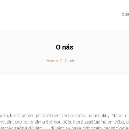
ZUB
O nás
Home
O nás
eku, která se věnuje špičkové péči o zdraví ústní dutiny. Naše mi
ální, profesionální a šetrnou péči, která zajišťuje nejen léčbu, a
 úsměv začíná důvěrou — důvěrou v naše odborníky, technologie