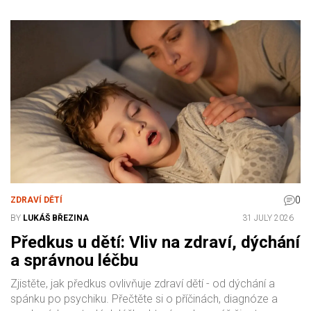
0
ZDRAVÍ DĚTÍ
BY
LUKÁŠ BŘEZINA
31 JULY 2026
Předkus u dětí: Vliv na zdraví, dýchání
a správnou léčbu
Zjistěte, jak předkus ovlivňuje zdraví dětí - od dýchání a
spánku po psychiku. Přečtěte si o příčinách, diagnóze a