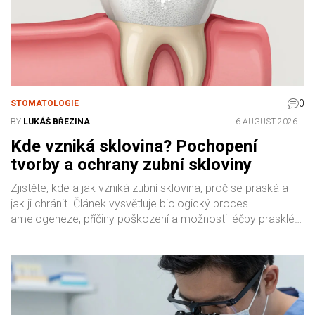
0
STOMATOLOGIE
BY
LUKÁŠ BŘEZINA
6 AUGUST 2026
Kde vzniká sklovina? Pochopení
tvorby a ochrany zubní skloviny
Zjistěte, kde a jak vzniká zubní sklovina, proč se praská a
jak ji chránit. Článek vysvětluje biologický proces
amelogeneze, příčiny poškození a možnosti léčby prasklé
skloviny.