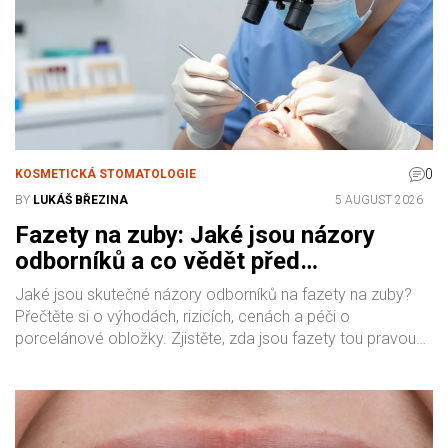
0
KOSMETICKÁ STOMATOLOGIE
BY
LUKÁŠ BŘEZINA
5 AUGUST 2026
Fazety na zuby: Jaké jsou názory
odborníků a co vědět před
rozhodnutím
Jaké jsou skutečné názory odborníků na fazety na zuby?
Přečtěte si o výhodách, rizicích, cenách a péči o
porcelánové obložky. Zjistěte, zda jsou fazety tou pravou
volbou pro váš úsměv.