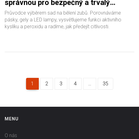
správnou pro bezpečný a trvalý
výsledek
Průvodce výběrem sad na bělení zubů. Porovnáváme
pásky, gely a LED lampy, vysvětlujeme funkci aktivního
kyslíku a peroxidu a radíme, jak předejít citlivosti.
1
2
3
4
…
35
MENU
O nás