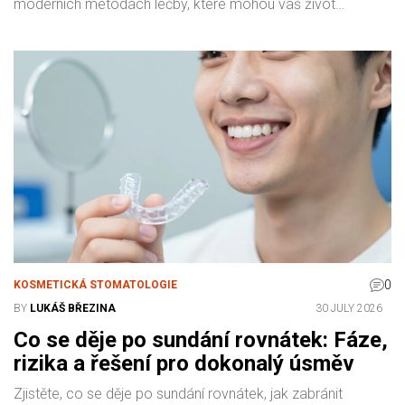
moderních metodách léčby, které mohou váš život
zjednodušit.
0
KOSMETICKÁ STOMATOLOGIE
BY
LUKÁŠ BŘEZINA
30 JULY 2026
Co se děje po sundání rovnátek: Fáze,
rizika a řešení pro dokonalý úsměv
Zjistěte, co se děje po sundání rovnátek, jak zabránit