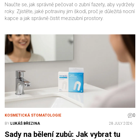
péčí
Naučte se, jak správně pečovat o zubní fazety, aby vydržely
roky. Zjistěte, jaké potraviny jim škodí, proč je důležitá nocní
kapce a jak správně čistit mezizubní prostory.
0
KOSMETICKÁ STOMATOLOGIE
BY
LUKÁŠ BŘEZINA
28 JULY 2026
Sady na bělení zubů: Jak vybrat tu