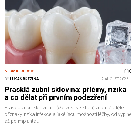
0
STOMATOLOGIE
BY
LUKÁŠ BŘEZINA
2 AUGUST 2026
Prasklá zubní sklovina: příčiny, rizika
a co dělat při prvním podezření
Prasklá zubní sklovina může vést ke ztrátě zuba. Zjistěte
příznaky, rizika infekce a jaké jsou možnosti léčby, od výplně
až po implantát.