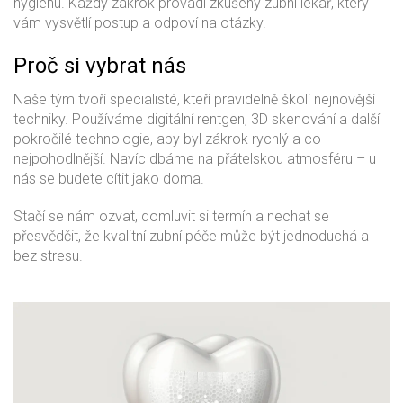
hygienu. Každý zákrok provádí zkušený zubní lékař, který
vám vysvětlí postup a odpoví na otázky.
Proč si vybrat nás
Naše tým tvoří specialisté, kteří pravidelně školí nejnovější
techniky. Používáme digitální rentgen, 3D skenování a další
pokročilé technologie, aby byl zákrok rychlý a co
nejpohodlnější. Navíc dbáme na přátelskou atmosféru – u
nás se budete cítit jako doma.
Stačí se nám ozvat, domluvit si termín a nechat se
přesvědčit, že kvalitní zubní péče může být jednoduchá a
bez stresu.