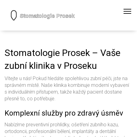
Stomatologie Prosek – Vaše
zubní klinika v Proseku
Vítejte u nás! Pokud hledáte spolehlivou zubní péči, jste na
správném místě. Naše klinika kombinuje moderní vybavení
s individuálním přístupem, takže každý pacient dostane
přesně to, co potřebuje.
Komplexní služby pro zdravý úsměv
Nabízíme preventivní prohlídky, ošetření zubního kazu,
ortodoncii, profesionální bělení, implantáty a dentální