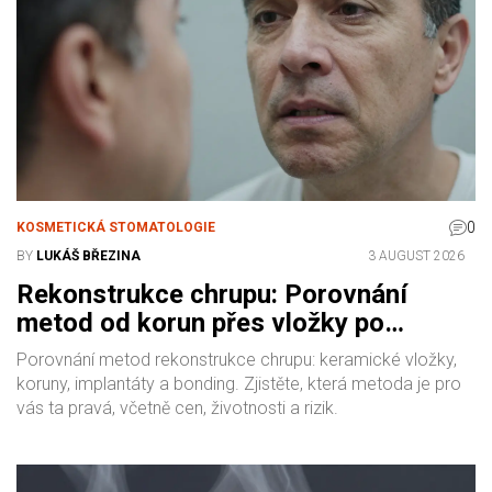
0
KOSMETICKÁ STOMATOLOGIE
BY
LUKÁŠ BŘEZINA
3 AUGUST 2026
Rekonstrukce chrupu: Porovnání
metod od korun přes vložky po
implantáty
Porovnání metod rekonstrukce chrupu: keramické vložky,
koruny, implantáty a bonding. Zjistěte, která metoda je pro
vás ta pravá, včetně cen, životnosti a rizik.