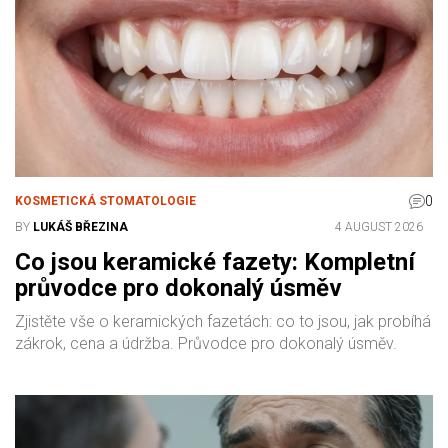
0
KOSMETICKÁ STOMATOLOGIE
BY
LUKÁŠ BŘEZINA
4 AUGUST 2026
Co jsou keramické fazety: Kompletní
průvodce pro dokonalý úsměv
Zjistěte vše o keramických fazetách: co to jsou, jak probíhá
zákrok, cena a údržba. Průvodce pro dokonalý úsměv.