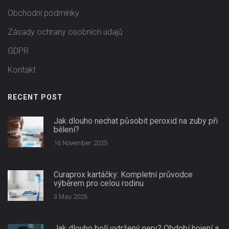
Obchodní podmínky
Zásady ochrany osobních údajů
GDPR
Kontakt
RECENT POST
Jak dlouho nechat působit peroxid na zuby při
bělení?
16 November 2025
Curaprox kartáčky: Kompletní průvodce
výběrem pro celou rodinu
3 May 2026
Jak dlouho bolí vytržený nerv? Období hojení a