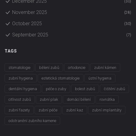
December 2025
(30)
November 2025
(28)
October 2025
(30)
September 2025
(7)
TAGS
stomatologie
bělení zubů
ortodoncie
zubní kámen
zubní hygiena
estetická stomatologie
ústní hygiena
dentální hygiena
péče o zuby
bolest zubů
čištění zubů
citlivost zubů
zubní plak
domácí bělení
rovnátka
zubní fazety
zubní péče
zubní kaz
zubní implantáty
odstranění zubního kamene