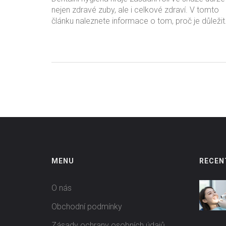
nejen zdravé zuby, ale i celkové zdraví. V tomto
článku naleznete informace o tom, proč je důležit
pravidelně navštěvovat stomatologa, jak správně
čistit zuby, a jaké zdravotní benefity to může mít.
Naleznete zde také praktické tipy pro každodenn
péči o ústní dutinu, která může pomoci předcház
různým onemocněním.
MENU
RECEN
O nás
Obchodní podmínky
Zásady ochrany osobních údajů