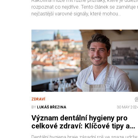
Rakovina může mít různé příznaky, které je důleži
rozpoznat co nejdříve. Tento článek se zaměřuje 
nejčastější varovné signály, které mohou
naznačovat přítomnost rakoviny, a nabízí praktic
rady, jak postupovat při jejich zjištění.
ZDRAVÍ
BY
LUKÁŠ BŘEZINA
30 MAY 202
Význam dentální hygieny pro
celkové zdraví: Klíčové tipy a
fakta
Dentální hygiena hraje zásadní roli ve snaze udrže