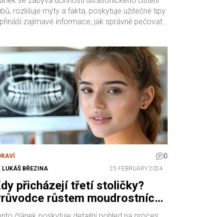
ánek se zabývá účinností ultrasonického čištění
bů, rozlišuje mýty a fakta, poskytuje užitečné tipy
 přináší zajímavé informace, jak správně pečovat
 zuby pomocí ultrasonických kartáčků.
0
DRAVÍ
Y
LUKÁŠ BŘEZINA
25 FEBRUARY 2024
dy přicházejí třetí stoličky?
růvodce růstem moudrostních
ubů
ento článek poskytuje detailní pohled na proces