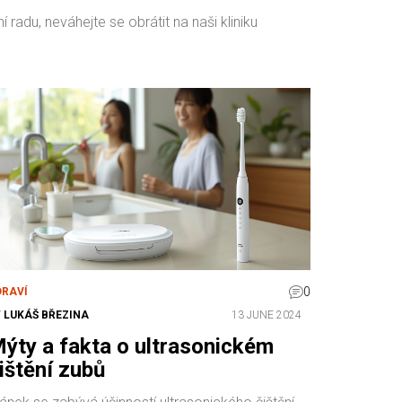
radu, neváhejte se obrátit na naši kliniku
0
DRAVÍ
Y
LUKÁŠ BŘEZINA
13 JUNE 2024
ýty a fakta o ultrasonickém
ištění zubů