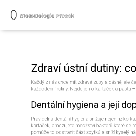
Zdraví ústní dutiny: 
Každý z nás chce mít zdravé zuby a dásně, ale č
každodenní rutiny. Nejde jen o kartáček a pastu – 
Dentální hygiena a její do
Pravidelná dentální hygiena snižuje nejen riziko k
kartáček, omezujete množství bakterií, které se
pomůže to odstranit část zbytků a sníží kyselý ná