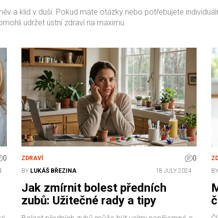
 a klid v duši. Pokud máte otázky nebo potřebujete individuální 
ohli udržet ústní zdraví na maximu.
0
0
ZDRAVÍ
Z
4
BY
LUKÁŠ BŘEZINA
18 JULY 2024
B
Jak zmírnit bolest předních
M
zubů: Užitečné rady a tipy
č