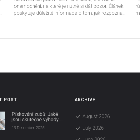
onemocnění, na které je nutné si dát pozor. Článek
rů
é
poskytuje důležité informace o tom, jak rozpoznat
m
její příznaky, jaké jsou možnosti léčby a jak ji lze
m
předejít. Diskutuje také o rizikových faktorech a
je
í
důležitosti pravidelných kontrol. Informace
in
et
pomohou čtenářům pochopit, jak se chránit a co
od
dělat v případě podezření na rakovinu úst.
pé
T POST
ARCHIVE
Pískování zubů: Jaké
August 2026
jsou skutečné výhody a
rizika této procedury
July 2026
19 December 2025
June 2026