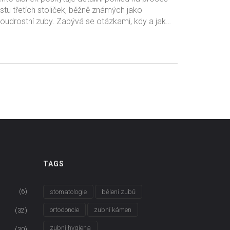
stu třetích stoliček, běžně známých jako
oudrostní zuby. Zabývá se otázkami, kdy a jak
oudrostní zuby rostou, jaké mohou být potíže s
jich růstem a jak se o ně řádně starat. Přináší
formace o důležitých fázích růstu, zahrnuje rady
 odborníků a nabízí tipy pro efektivní dentální
či.
TAGS
(6)
stomatologie
bělení zubů
ortodoncie
zubní kámen
(32)
zubní hygiena
(30)