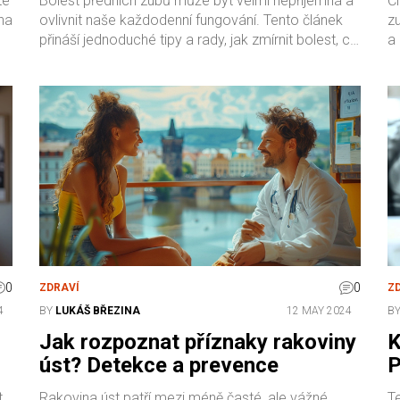
té
Bolest předních zubů může být velmi nepříjemná a
Čl
na
ovlivnit naše každodenní fungování. Tento článek
zu
přináší jednoduché tipy a rady, jak zmírnit bolest, co
a
ké
ji může způsobovat a jaké postupy jsou nejlepší
o
pro prevenci. Čtenáři se dozví praktické informace
a zajímavé skutečnosti, které jim mohou pomoci v
péči o své zuby.
0
0
ZDRAVÍ
Z
4
BY
LUKÁŠ BŘEZINA
12 MAY 2024
B
Jak rozpoznat příznaky rakoviny
K
úst? Detekce a prevence
P
z
t
Rakovina úst patří mezi méně časté, ale vážné
T