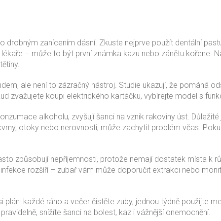
ebo drobným zanícením dásní. Zkuste nejprve použít dentální pastu
 lékaře – může to být první známka kazu nebo zánětu kořene. Na
ětiny.
ndem, ale není to zázračný nástroj. Studie ukazují, že pomáhá ods
d zvažujete koupi elektrického kartáčku, vybírejte model s funkcí
onzumace alkoholu, zvyšují šanci na vznik rakoviny úst. Důležité 
skvrny, otoky nebo nerovnosti, může zachytit problém včas. Pok
často způsobují nepříjemnosti, protože nemají dostatek místa k rů
 infekce rozšíří – zubař vám může doporučit extrakci nebo moni
i plán: každé ráno a večer čistěte zuby, jednou týdně použijte 
pravidelně, snížíte šanci na bolest, kaz i vážnější onemocnění.