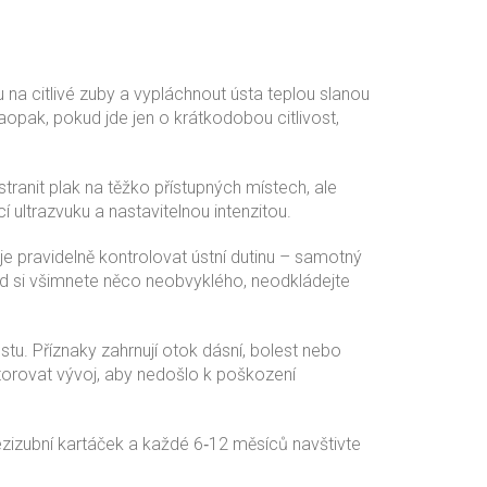
 na citlivé zuby a vypláchnout ústa teplou slanou
opak, pokud jde jen o krátkodobou citlivost,
tranit plak na těžko přístupných místech, ale
 ultrazvuku a nastavitelnou intenzitou.
je pravidelně kontrolovat ústní dutinu – samotný
ud si všimnete něco neobvyklého, neodkládejte
stu. Příznaky zahrnují otok dásní, bolest nebo
torovat vývoj, aby nedošlo k poškození
mezizubní kartáček a každé 6‑12 měsíců navštivte