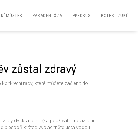
NÍ MŮSTEK
PARADENTÓZA
PŘEDKUS
BOLEST ZUBŮ
ěv zůstal zdravý
konkrétní rady, které můžete začlenit do
títe zuby dvakrát denně a používáte mezizubní
dle alespoň krátce vypláchněte ústa vodou –