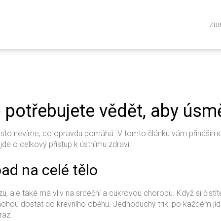
ZUB
co potřebujete vědět, aby úsm
asto nevíme, co opravdu pomáhá. V tomto článku vám přinášíme 
jde o celkový přístup k ústnímu zdraví.
pad na celé tělo
azu, ale také má vliv na srdeční a cukrovou chorobu. Když si čis
 mohou dostat do krevního oběhu. Jednoduchý trik: po každém jí
raz.