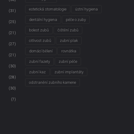
estetická stomatologie
ústní hygiena
(31)
dentální hygiena
péče o zuby
(25)
bolest zubů
čištění zubů
(21)
citlivost zubů
zubní plak
(27)
domácí bělení
rovnátka
(21)
zubní fazety
zubní péče
(30)
zubní kaz
zubní implantáty
(28)
odstranění zubního kamene
(30)
(7)