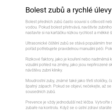
Bolest zubů a rychlé úlevy
Bolest předních zubů často souvisí s citlivostí n
vodou. Pokud bolest přetrvává, navštivte zubního
nastavte si na kartáčku nízkou rychlost a měkké št
Ultrasonické čištění zubů se stává populárním tre
pořád potřebujete pravidelnou manuální péči. Poku
Rizikové faktory, jako je kouření nebo nadměrná k
vizuální pohled na změny, jako jsou nepřirozené 
návštěvu zubní kliniky.
Moudrostní zuby, známé také jako třetí stoličky, 
špatný zápach. Pokud se objeví, nečekejte, až se
sousedních zubů.
Prevence je vždy jednodušší než léčba. Vytvořte s
zubaře na kontrolu. Když se o ústní zdraví staráte 