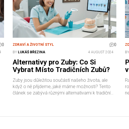
0
0
ZDRAVÍ A ŽIVOTNÍ STYL
Z
4
BY
LUKÁŠ BŘEZINA
4 AUGUST 2024
B
Alternativy pro Zuby: Co Si
P
Vybrat Místo Tradičních Zubů?
v
Zuby jsou důležitou součástí našeho života, ale
Ra
když o ně přijdeme, jaké máme možnosti? Tento
r
článek se zabývá různými alternativami k tradičním
n
y
zubům, včetně zubních implantátů, protéz a dalších
n
metod. Přinášíme zajímavé informace a tipy, které
ra
vám pomohou vybrat nejlepší možnost pro vás.