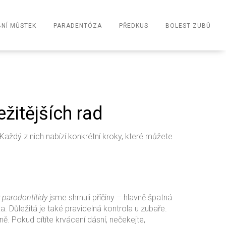
NÍ MŮSTEK
PARADENTÓZA
PŘEDKUS
BOLEST ZUBŮ
žitějších rad
. Každý z nich nabízí konkrétní kroky, které můžete
 parodontitidy
jsme shrnuli příčiny – hlavně špatná
ka. Důležitá je také pravidelná kontrola u zubaře.
ě. Pokud cítíte krvácení dásní, nečekejte,