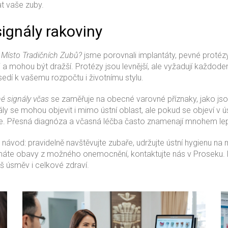
t vaše zuby.
ignály rakoviny
t Místo Tradičních Zubů?
jsme porovnali implantáty, pevné protézy i
sti a mohou být dražší. Protézy jsou levnější, ale vyžadují kaž
edí k vašemu rozpočtu i životnímu stylu.
né signály včas
se zaměřuje na obecné varovné příznaky, jako jsou
gnály se mohou objevit i mimo ústní oblast, ale pokud se objeví v 
kaře. Přesná diagnóza a včasná léčba často znamenají mnohem lep
návod: pravidelně navštěvujte zubaře, udržujte ústní hygienu na
 máte obavy z možného onemocnění, kontaktujte nás v Proseku
 úsměv i celkové zdraví.