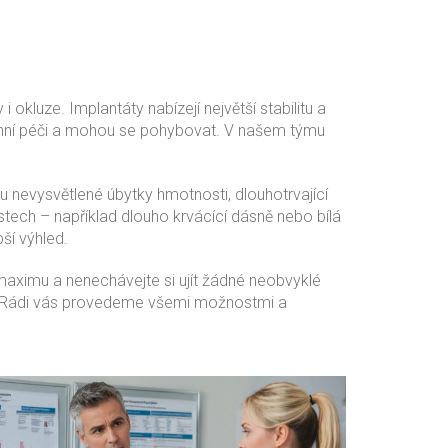
 okluze. Implantáty nabízejí největší stabilitu a
dodenní péči a mohou se pohybovat. V našem týmu
 nevysvětlené úbytky hmotnosti, dlouhotrvající
ústech – například dlouho krvácící dásně nebo bílá
ší výhled.
 maximu a nenechávejte si ujít žádné neobvyklé
. Rádi vás provedeme všemi možnostmi a