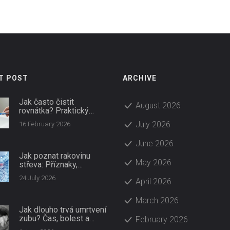
T POST
ARCHIVE
Jak často čistit
August 2026
rovnátka? Praktický
průvodce pro nositele
July 2026
16 February 2026
keramických rovnátek
June 2026
Jak poznat rakovinu
May 2026
střeva: Příznaky,
rizikové faktory a
24 July 2026
April 2026
prevence
March 2026
Jak dlouho trvá umrtvení
zubu? Čas, bolest a
February 2026
skloionomerní plomba