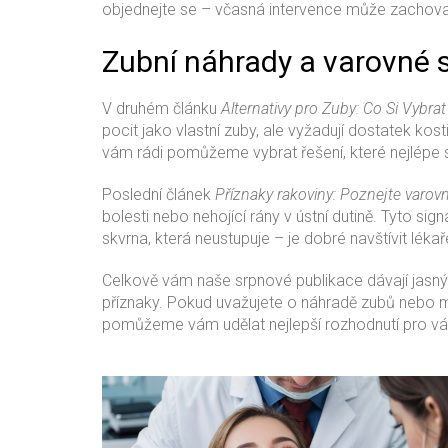
objednejte se – včasná intervence může zachova
Zubní náhrady a varovné s
V druhém článku
Alternativy pro Zuby: Co Si Vybra
pocit jako vlastní zuby, ale vyžadují dostatek ko
vám rádi pomůžeme vybrat řešení, které nejlépe s
Poslední článek
Příznaky rakoviny: Poznejte varov
bolesti nebo nehojící rány v ústní dutině. Tyto si
skvrna, která neustupuje – je dobré navštívit lé
Celkově vám naše srpnové publikace dávají jasný 
příznaky. Pokud uvažujete o náhradě zubů nebo
pomůžeme vám udělat nejlepší rozhodnutí pro váš