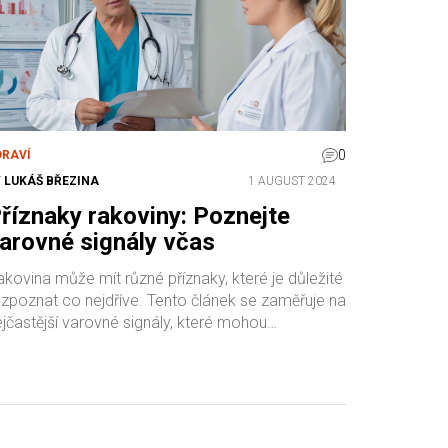
0
DRAVÍ
Y
LUKÁŠ BŘEZINA
1 AUGUST 2024
říznaky rakoviny: Poznejte
arovné signály včas
kovina může mít různé příznaky, které je důležité
ozpoznat co nejdříve. Tento článek se zaměřuje na
ejčastější varovné signály, které mohou
aznačovat přítomnost rakoviny, a nabízí praktické
dy, jak postupovat při jejich zjištění.