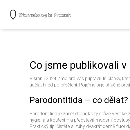
Co jsme publikovali v
V srpnu 2024 jsme pro vás připravili tři články, k
udělat hned po přečtení. Pojďme si je stručně proj
Parodontitida – co dělat?
Parodontitida je zánět dásní, který může vést ke 
hygiena a kouření – a představili moderní postupy, 
Praktický tip: čistěte si zuby dvakrát denně fluo