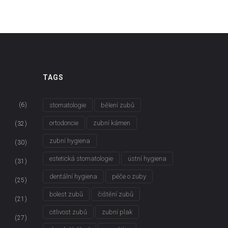
TAGS
(6)
stomatologie
bělení zubů
ortodoncie
zubní kámen
(32)
zubní hygiena
(30)
estetická stomatologie
ústní hygiena
(31)
dentální hygiena
péče o zuby
(25)
bolest zubů
čištění zubů
(21)
citlivost zubů
zubní plak
(27)