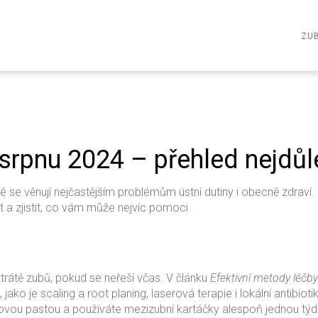
ZUB
 srpnu 2024 – přehled nejdůle
teré se věnují nejčastějším problémům ústní dutiny i obecně zdraví
ít a zjistit, co vám může nejvíc pomoci.
ztrátě zubů, pokud se neřeší včas. V článku
Efektivní metody léčby
jako je scaling a root planing, laserová terapie i lokální antibioti
ridovou pastou a používáte mezizubní kartáčky alespoň jednou týdn