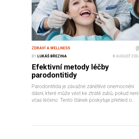
ZDRAVÍ A WELLNESS
BY
LUKÁŠ BŘEZINA
8 AUGUST 202
Efektivní metody léčby
parodontitidy
Parodontitida je závažné zánětlivé onemocnění
dásní, které může vést ke ztrátě zubů, pokud není
včas léčeno. Tento článek poskytuje přehled o
příčinách, příznacích, a moderních metodách léčb
parodontitidy. Naučíte se, jak předcházet
parodontitidě a jaké kroky můžete podniknout k
udržení zdravých dásní a zubů.