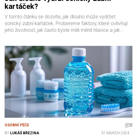
kartáček?
V tomto článku se dozvíte, jak dlouho může vydržet
sonický zubní kartáček. Probereme faktory, které ovlivňují
jeho životnost, jak často byste měli měnit hlavice a jak
správně pečovat o baterii, aby vám přístroj sloužil co
nejdéle.
0
OSOBNÍ PÉČE
BY
LUKÁŠ BŘEZINA
31 MARCH 2024