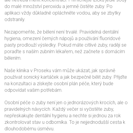
do malé množství peroxidu a jemně čistěte zuby. Po
aplikaci vždy důkladně opláchněte vodou, aby se zbytky
odstranily.
Nezapomeňte, že bělení není trvalé. Pravidelná dentální
hygiena, omezení černých nápojů a používání fluoridové
pasty prodlouží výsledky. Pokud máte citlivé zuby, raději se
poraďte s naším zubním lékařem, než začnete s domácím
bělením.
Naše klinika v Proseku vám může ukázat, jak správně
používat sonický kartáček a jak bezpečně bělit zuby. Přijďte
na konzultaci a získejte osobní plán péče, který bude
odpovídat vašim potřebám.
Osobní péče o zuby není jen o jednorázových krocích, ale o
pravidelných návycích. Každý večer si vyčistěte zuby,
nepřeskakujte dentální hygienu a nechte si jednou za rok
zkontrolovat stav u odborníka. To je nejjednodušší cesta k
dlouhodobému úsměvu.