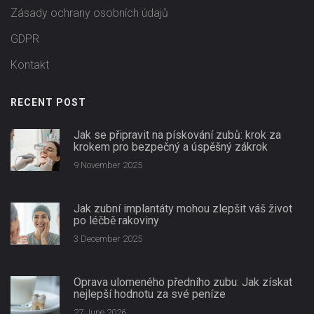
Zásady ochrany osobních údajů
GDPR
Kontakt
RECENT POST
Jak se připravit na pískování zubů: krok za
krokem pro bezpečný a úspěšný zákrok
9 November 2025
Jak zubní implantáty mohou zlepšit váš život
po léčbě rakoviny
3 December 2025
Oprava ulomeného předního zubu: Jak získat
nejlepší hodnotu za své peníze
27 June 2026