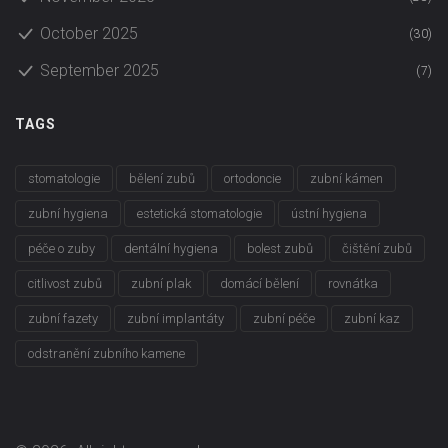
October 2025
(30)
September 2025
(7)
TAGS
stomatologie
bělení zubů
ortodoncie
zubní kámen
zubní hygiena
estetická stomatologie
ústní hygiena
péče o zuby
dentální hygiena
bolest zubů
čištění zubů
citlivost zubů
zubní plak
domácí bělení
rovnátka
zubní fazety
zubní implantáty
zubní péče
zubní kaz
odstranění zubního kamene