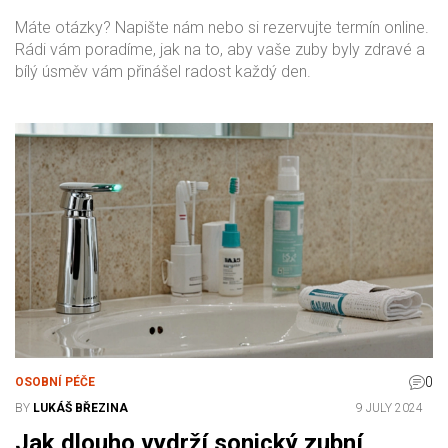
Máte otázky? Napište nám nebo si rezervujte termín online.
Rádi vám poradíme, jak na to, aby vaše zuby byly zdravé a
bílý úsměv vám přinášel radost každý den.
0
OSOBNÍ PÉČE
BY
LUKÁŠ BŘEZINA
9 JULY 2024
Jak dlouho vydrží sonický zubní