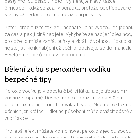
pasty mohou oslabit motor. Vyměňujte hlavy každé
3 měsíce, i když se zdají v pořádku, protože opotřebované
štětiny už nedosáhnou na mezizubní prostory.
Baterii prodloužíte tak, že ji necháte úplně vybitou jen jednou
za čas a pak ji plně nabijete. Vyhýbejte se nabíjení přes noc,
protože to může zahřát buňky a zkrátit životnost. Pokud si
nejste jisti, kolik nabíjení už uběhlo, podívejte se do manuálu
– většina modelů zobrazuje procenta.
Bělení zubů s peroxidem vodíku –
bezpečné tipy
Peroxid vodíku je v podstatě bělicí látka, ale je třeba s ním
zacházet opatrně. Dospělí mohou použít roztok 3 % na
dobu maximálně 1 minutu, dvakrát týdně. Nechte roztok na
dásních jen krátce – dlouhé působení může dráždit dásně a
zubní sklovinu.
Pro lepší efekt můžete kombinovat peroxid s jedlou sodou,
ale netřeba měnit koncentraci. Přimíchejte lžičku jedlé sody