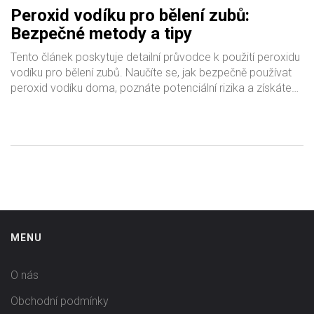
Peroxid vodíku pro bělení zubů:
Bezpečné metody a tipy
Tento článek poskytuje detailní průvodce k použití peroxidu
vodíku pro bělení zubů. Naučíte se, jak bezpečně používat
peroxid vodíku doma, poznáte potenciální rizika a získáte
tipy na to, jak udržet svůj úsměv zářivě bílý. Odhalíme
nejúčinnější metody bělení a poradíme, jak maximalizovat
výsledky a minimalizovat poškození zubní skloviny.
MENU
O nás
Obchodní podmínky