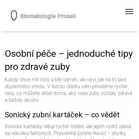
Osobní péče – jednoduché tipy
pro zdravé zuby
Každý chce mít čistý a bílý úsměv, ale neví, jak na to bez
zbytečného stresu. V tomto článku vám přinášíme rychlé
rady, co můžete dělat doma, aby vaše zuby zůstaly zdravé
a běžely dlouho.
Sonický zubní kartáček – co vědět
Sonické kartáčky slibují rychlé čištění, ale jejich výdrž závisí
na několika faktorech. Pravidelně čistěte hlavici – zbytky