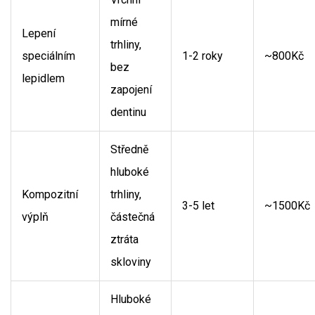
mírné
Lepení
trhliny,
speciálním
1-2 roky
~800Kč
bez
lepidlem
zapojení
dentinu
Středně
hluboké
Kompozitní
trhliny,
3-5 let
~1500Kč
výplň
částečná
ztráta
skloviny
Hluboké