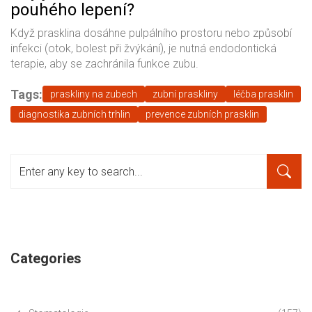
pouhého lepení?
Když prasklina dosáhne pulpálního prostoru nebo způsobí
infekci (otok, bolest při žvýkání), je nutná endodontická
terapie, aby se zachránila funkce zubu.
Tags:
praskliny na zubech
zubní praskliny
léčba prasklin
diagnostika zubních trhlin
prevence zubních prasklin
Categories