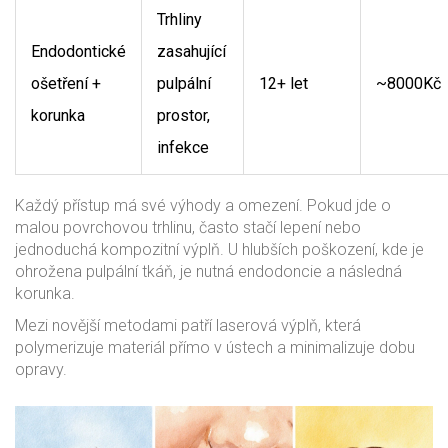
Trhliny
Endodontické
zasahující
ošetření +
pulpální
12+ let
~8000Kč
korunka
prostor,
infekce
Každý přístup má své výhody a omezení. Pokud jde o
malou povrchovou trhlinu, často stačí lepení nebo
jednoduchá kompozitní výplň. U hlubších poškození, kde je
ohrožena pulpální tkáň, je nutná endodoncie a následná
korunka.
Mezi novější metodami patří
laserová výplň
, která
polymerizuje materiál přímo v ústech a minimalizuje dobu
opravy.