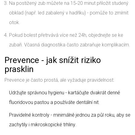
Na postižený zub můžete na 15‑20 minut přiložit studený
obklad (např. led zabalený v hadříku) - pomůže to zmírnit
otok.
Pokud bolest přetrvává více než 24h, objednejte se ke
zubaři. Včasná diagnostika často zabraňuje komplikacím.
Prevence - jak snížit riziko
prasklin
Prevence je často prostá, ale vyžaduje pravidelnost:
Udržujte správnou hygienu - kartáčujte dvakrát denně
fluoridovou pastou a používáte dentální nit.
Pravidelné kontroly - minimálně jednou za půl roku, aby se
zachytily i mikroskopické trhliny.