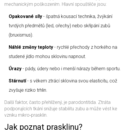
mechanickým poškozením. Hlavní spouštěče jsou:
Opakované síly
- špatná kousací technika, žvýkání
tvrdých předmětů (led, ořechy) nebo skřípání zubů
(bruxismus).
Náhlé změny teploty
- rychlé přechody z horkého na
studené jídlo mohou sklovinu napnout.
Úrazy
- pády, údery nebo i menší nárazy během sportu.
Stárnutí
- s věkem ztrácí sklovina svou elasticitu, což
zvyšuje riziko trhlin.
Další faktor, často přehlížený, je
parodontitida
. Ztráta
podporujících tkání snižuje stabilitu zubu a může vést ke
vzniku mikro‑prasklin.
Jak poznat prasklinu?