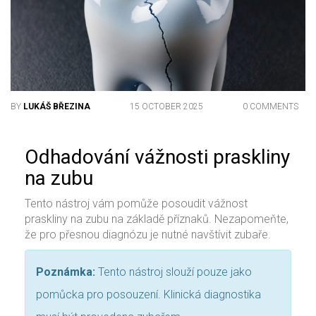
BY
LUKÁŠ BŘEZINA
15 OCTOBER 2025
0 COMMENTS
Odhadování vážnosti praskliny
na zubu
Tento nástroj vám pomůže posoudit vážnost
praskliny na zubu na základě příznaků. Nezapomeňte,
že pro přesnou diagnózu je nutné navštívit zubaře.
Poznámka:
Tento nástroj slouží pouze jako
pomůcka pro posouzení. Klinická diagnostika