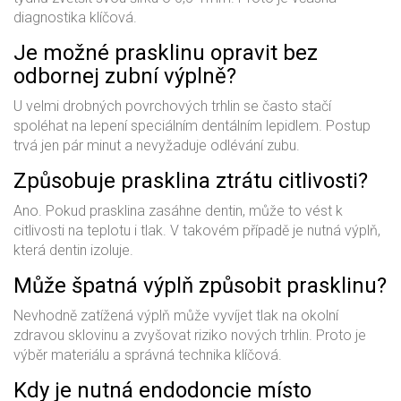
diagnostika klíčová.
Je možné prasklinu opravit bez
odbornej zubní výplně?
U velmi drobných povrchových trhlin se často stačí
spoléhat na lepení speciálním dentálním lepidlem. Postup
trvá jen pár minut a nevyžaduje odlévání zubu.
Způsobuje prasklina ztrátu citlivosti?
Ano. Pokud prasklina zasáhne dentin, může to vést k
citlivosti na teplotu i tlak. V takovém případě je nutná výplň,
která dentin izoluje.
Může špatná výplň způsobit prasklinu?
Nevhodně zatížená výplň může vyvíjet tlak na okolní
zdravou sklovinu a zvyšovat riziko nových trhlin. Proto je
výběr materiálu a správná technika klíčová.
Kdy je nutná endodoncie místo