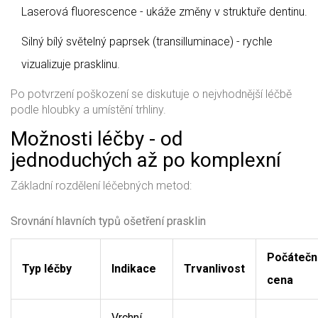
Laserová fluorescence - ukáže změny v struktuře dentinu.
Silný bílý světelný paprsek (transilluminace) - rychle
vizualizuje prasklinu.
Po potvrzení poškození se diskutuje o nejvhodnější léčbě
podle hloubky a umístění trhliny.
Možnosti léčby - od
jednoduchých až po komplexní
Základní rozdělení léčebných metod:
Srovnání hlavních typů ošetření prasklin
Počátečn
Typ léčby
Indikace
Trvanlivost
cena
Vrchní