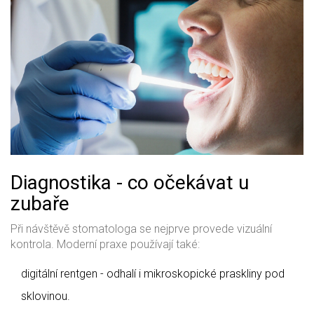
Diagnostika - co očekávat u
zubaře
Při návštěvě stomatologa se nejprve provede vizuální
kontrola. Moderní praxe používají také:
digitální rentgen
- odhalí i mikroskopické praskliny pod
sklovinou.