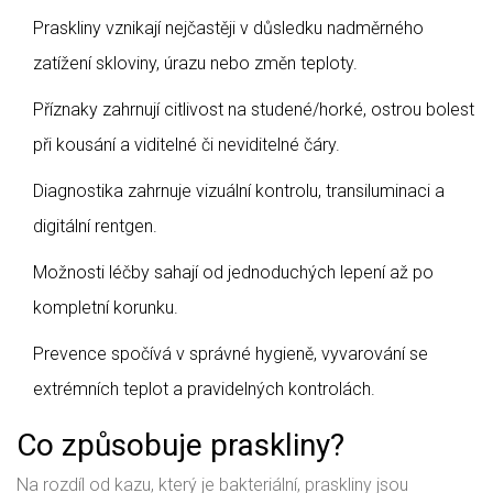
Praskliny vznikají nejčastěji v důsledku nadměrného
zatížení skloviny, úrazu nebo změn teploty.
Příznaky zahrnují citlivost na studené/horké, ostrou bolest
při kousání a viditelné či neviditelné čáry.
Diagnostika zahrnuje vizuální kontrolu, transiluminaci a
digitální rentgen.
Možnosti léčby sahají od jednoduchých lepení až po
kompletní korunku.
Prevence spočívá v správné hygieně, vyvarování se
extrémních teplot a pravidelných kontrolách.
Co způsobuje praskliny?
Na rozdíl od kazu, který je bakteriální, praskliny jsou