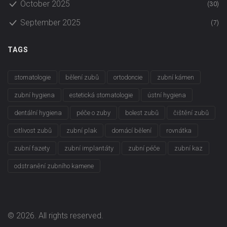
October 2025
(30)
September 2025
(7)
TAGS
stomatologie
bělení zubů
ortodoncie
zubní kámen
zubní hygiena
estetická stomatologie
ústní hygiena
dentální hygiena
péče o zuby
bolest zubů
čištění zubů
citlivost zubů
zubní plak
domácí bělení
rovnátka
zubní fazety
zubní implantáty
zubní péče
zubní kaz
odstranění zubního kamene
© 2026. All rights reserved.