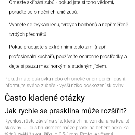
Omezte skřípání zubů - pokud jste si toho vědomi,
poraďte se o noční chranič zubů.
Vyhněte se žvýkání ledu, tvrdých bonbónů a nepřiměřeně
tvrdých předmětů.
Pokud pracujete s extrémními teplotami (např.
profesionální kuchaři), používejte ochranné prostředky a
dejte si pauzu mezi horkým a studeným jídlem.
Pokud máte cukrovku nebo chronické onemocnění dásní,
informujte svého zubaře - vyšší riziko poškození skloviny.
Často kladené otázky
Jak rychle se prasklina může rozšířit?
Rychlost růstu závisí na síle, která trhlinu vznikla, a na kvalitě
skloviny. U lidí s bruxismem může prasklina během několika
týdnů zvětšit svou šířku o 0,5-1mm. Proto je včasná