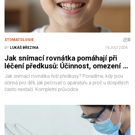
0
STOMATOLOGIE
BY
LUKÁŠ BŘEZINA
16 JULY 2026
Jak snímací rovnátka pomáhají při
léčení předkusů: Účinnost, omezení a
kdy zvolit fixní aparaturu
Jak snímací rovnátka řeší předkusy? Poradíme, kdy jsou
účinná pro děti, jak pečovat o aparaturu a proč u dospělých
často nestačí. Kompletní průvodce.