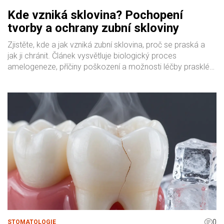
Kde vzniká sklovina? Pochopení
tvorby a ochrany zubní skloviny
Zjistěte, kde a jak vzniká zubní sklovina, proč se praská a
jak ji chránit. Článek vysvětluje biologický proces
amelogeneze, příčiny poškození a možnosti léčby prasklé
skloviny.
0
STOMATOLOGIE