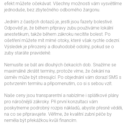
efekt můžete očekávat. Všechny možnosti vám vysvětlíme
jednoduše, bez zbytečného odborného žargonu.
Jedním z častých dotazů je, jestli jsou fazety bolestivé.
Odpověď je, že během přípravy zubu používáme lokální
anestetikum, takže během zákroku necítíte bolest. Po
ošetření můžete mít mírné otoky, které však rychle odezní.
Výsledek je přirozený a dlouhodobě odolný, pokud se o
zuby staráte pravidelně.
Nemusíte se bát ani dlouhých čekacích dob. Snažíme se
maximálně zkrátit termíny, protože víme, že čekání na
úsměv může být stresující. Po objednání vám dorazí SMS s
potvrzením termínu a připomenutím, co si s sebou vzít.
Naše ceny jsou transparentní a nabízíme i splátkové plány
pro náročnější zákroky. Při první konzultaci vám
poskytneme podrobný rozpis nákladů, abyste přesně věděli,
na co se připravujete. Věříme, že kvalitní zubní péče by
neměla být překážkou kvůli financím.