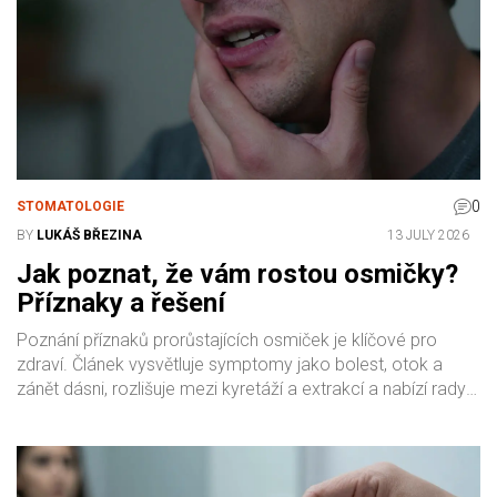
0
STOMATOLOGIE
BY
LUKÁŠ BŘEZINA
13 JULY 2026
Jak poznat, že vám rostou osmičky?
Příznaky a řešení
Poznání příznaků prorůstajících osmiček je klíčové pro
zdraví. Článek vysvětluje symptomy jako bolest, otok a
zánět dásni, rozlišuje mezi kyretáží a extrakcí a nabízí rady
pro domácí úlevu před návštěvou stomatologa.