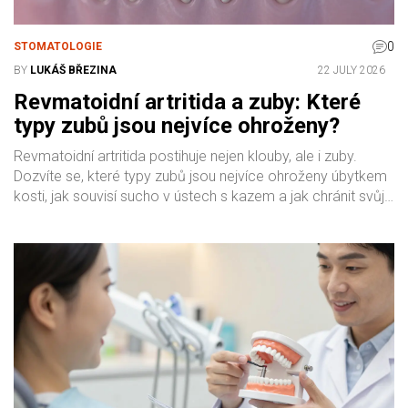
0
STOMATOLOGIE
BY
LUKÁŠ BŘEZINA
22 JULY 2026
Revmatoidní artritida a zuby: Které
typy zubů jsou nejvíce ohroženy?
Revmatoidní artritida postihuje nejen klouby, ale i zuby.
Dozvíte se, které typy zubů jsou nejvíce ohroženy úbytkem
kosti, jak souvisí sucho v ústech s kazem a jak chránit svůj
úsměv.