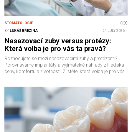
0
STOMATOLOGIE
BY
LUKÁŠ BŘEZINA
21 JULY 2026
Nasazovací zuby versus protézy:
Která volba je pro vás ta pravá?
Rozhodujete se mezi nasazovacími zuby a protézami?
Porovnáváme implantáty a vyjímatelné náhrady z hlediska
ceny, komfortu a životnosti. Zjistěte, která volba je pro vás
ta správná.