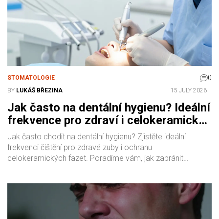
0
STOMATOLOGIE
BY
LUKÁŠ BŘEZINA
15 JULY 2026
Jak často na dentální hygienu? Ideální
frekvence pro zdraví i celokeramické
fazety
Jak často chodit na dentální hygienu? Zjistěte ideální
frekvenci čištění pro zdravé zuby i ochranu
celokeramických fazet. Poradíme vám, jak zabránit
zubnímu kameni a zánětům dásní.