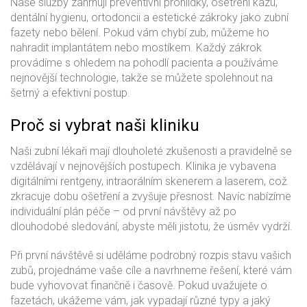
Naše služby zahrnují preventivní prohlídky, ošetření kazu,
dentální hygienu, ortodoncii a estetické zákroky jako zubní
fazety nebo bělení. Pokud vám chybí zub, můžeme ho
nahradit implantátem nebo mostíkem. Každý zákrok
provádíme s ohledem na pohodlí pacienta a používáme
nejnovější technologie, takže se můžete spolehnout na
šetrný a efektivní postup.
Proč si vybrat naši kliniku
Naši zubní lékaři mají dlouholeté zkušenosti a pravidelně se
vzdělávají v nejnovějších postupech. Klinika je vybavena
digitálními rentgeny, intraorálním skenerem a laserem, což
zkracuje dobu ošetření a zvyšuje přesnost. Navíc nabízíme
individuální plán péče – od první návštěvy až po
dlouhodobé sledování, abyste měli jistotu, že úsměv vydrží.
Při první návštěvě si uděláme podrobný rozpis stavu vašich
zubů, projednáme vaše cíle a navrhneme řešení, které vám
bude vyhovovat finančně i časově. Pokud uvažujete o
fazetách, ukážeme vám, jak vypadají různé typy a jaký