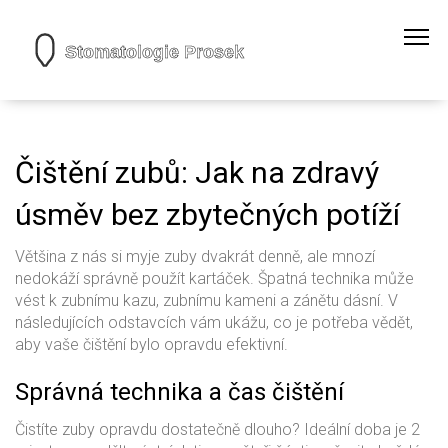
Čištění zubů: Jak na zdravý
úsměv bez zbytečných potíží
Většina z nás si myje zuby dvakrát denně, ale mnozí
nedokáží správně použít kartáček. Špatná technika může
vést k zubnímu kazu, zubnímu kameni a zánětu dásní. V
následujících odstavcích vám ukážu, co je potřeba vědět,
aby vaše čištění bylo opravdu efektivní.
Správná technika a čas čištění
Čistíte zuby opravdu dostatečně dlouho? Ideální doba je 2