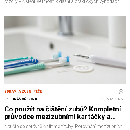
rozdíly v čištění, šetrnosti k dásni a praktických výhodách
pro váš úsměv.
0
ZDRAVÍ A ZUBNÍ PÉČE
BY
LUKÁŠ BŘEZINA
29 MAY 2026
Co použít na čištění zubů? Kompletní
průvodce mezizubními kartáčky a
nitěmi
Naučte se správně čistit mezizuby. Porovnání mezizubních