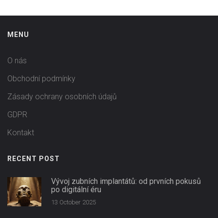
MENU
O nás
Obchodní podmínky
Zásady ochrany osobních údajů
GDPR
Kontakt
RECENT POST
Vývoj zubních implantátů: od prvních pokusů
po digitální éru
13 October 2025