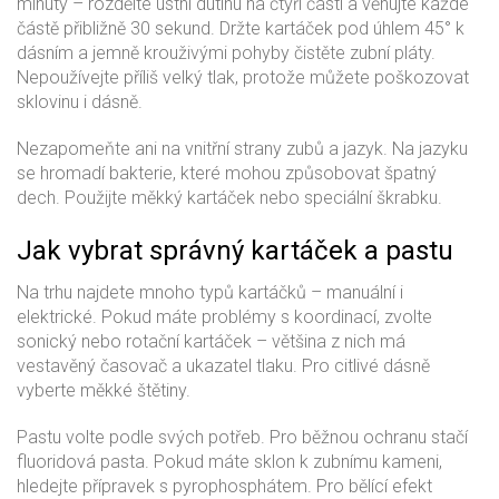
minuty – rozdělte ústní dutinu na čtyři části a věnujte každé
částě přibližně 30 sekund. Držte kartáček pod úhlem 45° k
dásním a jemně krouživými pohyby čistěte zubní pláty.
Nepoužívejte příliš velký tlak, protože můžete poškozovat
sklovinu i dásně.
Nezapomeňte ani na vnitřní strany zubů a jazyk. Na jazyku
se hromadí bakterie, které mohou způsobovat špatný
dech. Použijte měkký kartáček nebo speciální škrabku.
Jak vybrat správný kartáček a pastu
Na trhu najdete mnoho typů kartáčků – manuální i
elektrické. Pokud máte problémy s koordinací, zvolte
sonický nebo rotační kartáček – většina z nich má
vestavěný časovač a ukazatel tlaku. Pro citlivé dásně
vyberte měkké štětiny.
Pastu volte podle svých potřeb. Pro běžnou ochranu stačí
fluoridová pasta. Pokud máte sklon k zubnímu kameni,
hledejte přípravek s pyrophosphátem. Pro bělící efekt