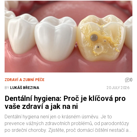
0
ZDRAVÍ A ZUBNÍ PÉČE
BY
LUKÁŠ BŘEZINA
20 JULY 2026
Dentální hygiena: Proč je klíčová pro
vaše zdraví a jak na ni
Dentální hygiena není jen o krásném úsměvu. Je to
prevence vážných zdravotních problémů, od parodontózy
po srdeční choroby. Zjistěte, proč domácí čištění nestačí a
jak často byste měli navštívit hygienika.