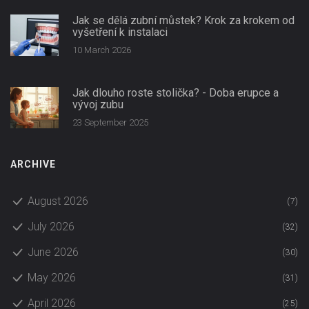
Jak se dělá zubní můstek? Krok za krokem od
vyšetření k instalaci
10 March 2026
Jak dlouho roste stolička? - Doba erupce a
vývoj zubu
23 September 2025
ARCHIVE
August 2026
(7)
July 2026
(32)
June 2026
(30)
May 2026
(31)
April 2026
(25)