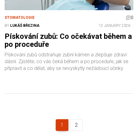
0
STOMATOLOGIE
BY
LUKÁŠ BŘEZINA
12 JANUARY 2026
Pískování zubů: Co očekávat během a
po proceduře
Pískování zubů odstraňuje zubní kámen a zlepšuje zdraví
dásní. Zjistěte, co vás čeká během a po proceduře, jak se
připravit a co dělat, aby se nevyskytly nežádoucí účinky.
1
2