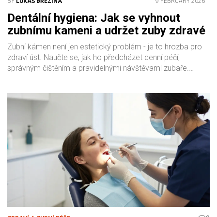
BY
LUKÁŠ BŘEZINA
9 FEBRUARY 2026
Dentální hygiena: Jak se vyhnout
zubnímu kameni a udržet zuby zdravé
Zubní kámen není jen estetický problém - je to hrozba pro
zdraví úst. Naučte se, jak ho předcházet denní péčí,
správným čištěním a pravidelnými návštěvami zubaře.
Prevence je jednoduchá, ale vyžaduje konzistenci.