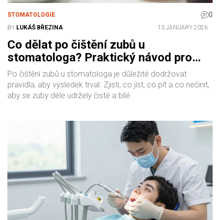
0
STOMATOLOGIE
BY
LUKÁŠ BŘEZINA
13 JANUARY 2026
Co dělat po čištění zubů u
stomatologa? Praktický návod pro
trvanlivý výsledek
Po čištění zubů u stomatologa je důležité dodržovat
pravidla, aby výsledek trval. Zjisti, co jíst, co pít a co nečinit,
aby se zuby déle udržely čisté a bílé.