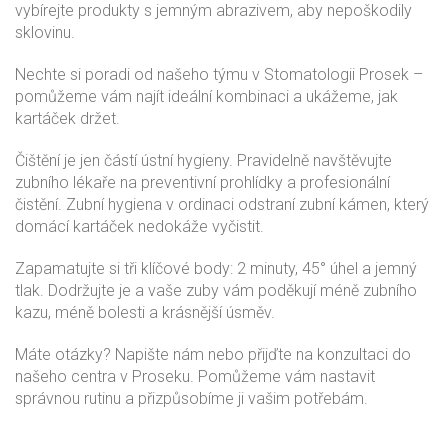
vybírejte produkty s jemným abrazivem, aby nepoškodily
sklovinu.
Nechte si poradi od našeho týmu v Stomatologii Prosek –
pomůžeme vám najít ideální kombinaci a ukážeme, jak
kartáček držet.
Čištění je jen částí ústní hygieny. Pravidelně navštěvujte
zubního lékaře na preventivní prohlídky a profesionální
čistění. Zubní hygiena v ordinaci odstraní zubní kámen, který
domácí kartáček nedokáže vyčistit.
Zapamatujte si tři klíčové body: 2 minuty, 45° úhel a jemný
tlak. Dodržujte je a vaše zuby vám poděkují méně zubního
kazu, méně bolesti a krásnější úsměv.
Máte otázky? Napište nám nebo přijďte na konzultaci do
našeho centra v Proseku. Pomůžeme vám nastavit
správnou rutinu a přizpůsobíme ji vašim potřebám.