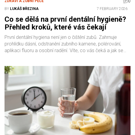
0
ZDRAVÍ A ZUBNÍ PÉČE
BY
LUKÁŠ BŘEZINA
7 FEBRUARY 2026
Co se dělá na první dentální hygieně?
Přehled kroků, které vás čekají
První dentální hygiena není jen o čištění zubů. Zahrnuje
prohlídku dásní, odstranění zubního kamene, polérování,
aplikaci fluoru a osobní radění. Víte, co vás čeká a jak se
připravit?