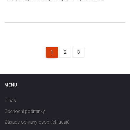
stomatologické technice.
1
2
3
MENU
O nás
Obchodní podmínky
Zásady ochrany osobních údajů