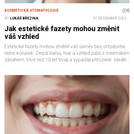
0
KOSMETICKÁ STOMATOLOGIE
BY
LUKÁŠ BŘEZINA
31 DECEMBER 2025
Jak estetické fazety mohou změnit
váš vzhled
Estetické fazety mohou změnit váš úsměv bez ortodontie
nebo korunek. Zlepší barvu, tvar a vzhled zubů s minimálním
zásahem. Více než 10 let trvají a vypadají přirozeně. Ideální
pro zbarvené, poškozené nebo špatně tvarované zuby.