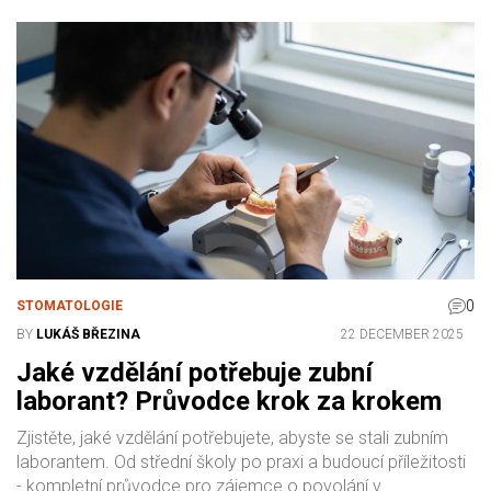
0
STOMATOLOGIE
BY
LUKÁŠ BŘEZINA
22 DECEMBER 2025
Jaké vzdělání potřebuje zubní
laborant? Průvodce krok za krokem
Zjistěte, jaké vzdělání potřebujete, abyste se stali zubním
laborantem. Od střední školy po praxi a budoucí příležitosti
- kompletní průvodce pro zájemce o povolání v