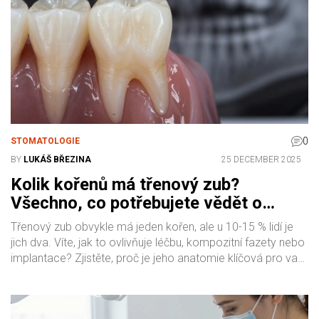
0
STOMATOLOGIE
BY
LUKÁŠ BŘEZINA
25 DECEMBER 2025
Kolik kořenů má třenový zub?
Všechno, co potřebujete vědět o
anatomii a léčbě
Třenový zub obvykle má jeden kořen, ale u 10-15 % lidí je
jich dva. Víte, jak to ovlivňuje léčbu, kompozitní fazety nebo
implantace? Zjistěte, proč je jeho anatomie klíčová pro vaši
ústní zdraví.