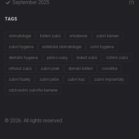
September 2025
(7)
TAGS
stomatologie
bělení zubů
ortodoncie
zubní kámen
zubní hygiena
estetická stomatologie
ústní hygiena
dentální hygiena
péče o zuby
bolest zubů
čištění zubů
citlivost zubů
zubní plak
domácí bělení
rovnátka
zubní fazety
zubní péče
zubní kaz
zubní implantáty
odstranění zubního kamene
© 2026. All rights reserved.