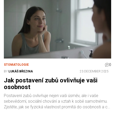
0
STOMATOLOGIE
BY
LUKÁŠ BŘEZINA
23 DECEMBER 2025
Jak postavení zubů ovlivňuje vaši
osobnost
Postavení zubů ovlivňuje nejen vaši úsměv, ale i vaše
sebevědomí, sociální chování a vztah k sobě samotnému.
Zjistěte, jak se fyzická vlastnost promítá do osobnosti a co
s tím dělat.