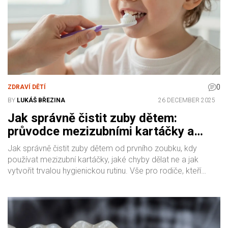
0
ZDRAVÍ DĚTÍ
BY
LUKÁŠ BŘEZINA
26 DECEMBER 2025
Jak správně čistit zuby dětem:
průvodce mezizubními kartáčky a
denní hygienou
Jak správně čistit zuby dětem od prvního zoubku, kdy
používat mezizubní kartáčky, jaké chyby dělat ne a jak
vytvořit trvalou hygienickou rutinu. Vše pro rodiče, kteří
chtějí zabránit kazu.