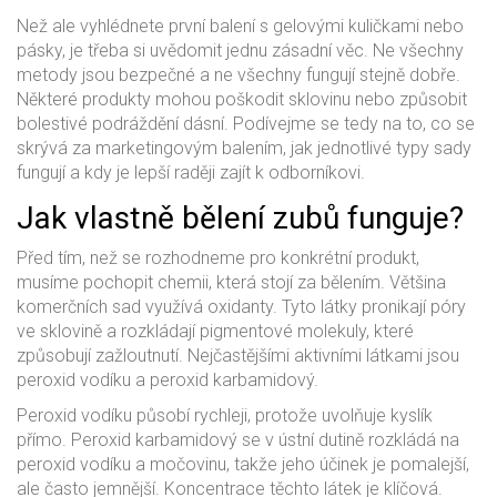
Než ale vyhlédnete první balení s gelovými kuličkami nebo
pásky, je třeba si uvědomit jednu zásadní věc. Ne všechny
metody jsou bezpečné a ne všechny fungují stejně dobře.
Některé produkty mohou poškodit sklovinu nebo způsobit
bolestivé podráždění dásní. Podívejme se tedy na to, co se
skrývá za marketingovým balením, jak jednotlivé typy sady
fungují a kdy je lepší raději zajít k odborníkovi.
Jak vlastně bělení zubů funguje?
Před tím, než se rozhodneme pro konkrétní produkt,
musíme pochopit chemii, která stojí za bělením. Většina
komerčních sad využívá oxidanty. Tyto látky pronikají póry
ve sklovině a rozkládají pigmentové molekuly, které
způsobují zažloutnutí. Nejčastějšími aktivními látkami jsou
peroxid vodíku a peroxid karbamidový.
Peroxid vodíku působí rychleji, protože uvolňuje kyslík
přímo. Peroxid karbamidový se v ústní dutině rozkládá na
peroxid vodíku a močovinu, takže jeho účinek je pomalejší,
ale často jemnější. Koncentrace těchto látek je klíčová.