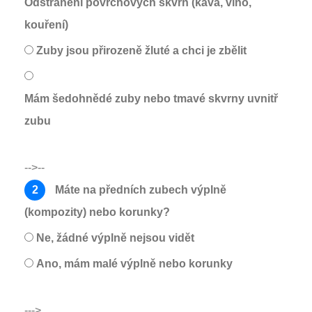
Odstranění povrchových skvrn (káva, víno,
kouření)
Zuby jsou přirozeně žluté a chci je zbělit
Mám šedohnědé zuby nebo tmavé skvrny uvnitř
zubu
-->--
2
Máte na předních zubech výplně
(kompozity) nebo korunky?
Ne, žádné výplně nejsou vidět
Ano, mám malé výplně nebo korunky
--->