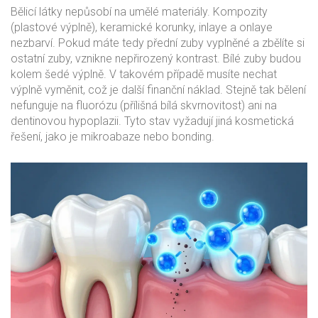
Bělicí látky nepůsobí na umělé materiály. Kompozity
(plastové výplně), keramické korunky, inlaye a onlaye
nezbarví. Pokud máte tedy přední zuby vyplněné a zbělíte si
ostatní zuby, vznikne nepřirozený kontrast. Bílé zuby budou
kolem šedé výplně. V takovém případě musíte nechat
výplně vyměnit, což je další finanční náklad. Stejně tak bělení
nefunguje na fluorózu (přílišná bílá skvrnovitost) ani na
dentinovou hypoplazii. Tyto stav vyžadují jiná kosmetická
řešení, jako je mikroabaze nebo bonding.