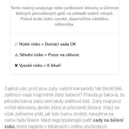
Tento nástroj analyzuje riziko poškození skloviny a účinnost
běžných peroxidových gelů na základě vašich vstupů.
Pokud bude riziko vysoké, doporučíme návštěvu
odborníka.
✅ Nízké riziko = Domácí sada OK
⚠️ Střední riziko = Pozor na citlivost
❌ Vysoké riziko = K lékaři
Zajímá vás, proč jsou zuby vašich kamarádů tak bledě bílé,
zatímco vaše mají mírně žlutý nádech? Pravda je taková, že
přírodní barva zubů není nikdy sněhově bílá. Zuby mají pod
vrchní sklovinou dentin, který je přirozeně žlutavý. Když se
však začneme ptát, jak tuto barvu změnit, narazíme na
celou řadu řešení. Mezi nejpopulárnější patří
sady na bělení
zubů
, které najdete v lékárnách i online obchodech.