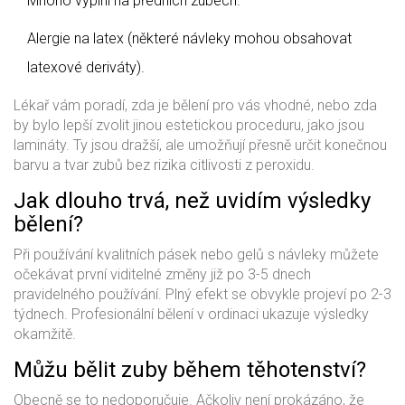
Mnoho výplní na předních zubech.
Alergie na latex (některé návleky mohou obsahovat
latexové deriváty).
Lékař vám poradí, zda je bělení pro vás vhodné, nebo zda
by bylo lepší zvolit jinou estetickou proceduru, jako jsou
lamináty. Ty jsou dražší, ale umožňují přesně určit konečnou
barvu a tvar zubů bez rizika citlivosti z peroxidu.
Jak dlouho trvá, než uvidím výsledky
bělení?
Při používání kvalitních pásek nebo gelů s návleky můžete
očekávat první viditelné změny již po 3-5 dnech
pravidelného používání. Plný efekt se obvykle projeví po 2-3
týdnech. Profesionální bělení v ordinaci ukazuje výsledky
okamžitě.
Můžu bělit zuby během těhotenství?
Obecně se to nedoporučuje. Ačkoliv není prokázáno, že