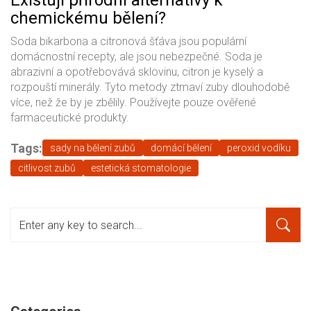
Existují přírodní alternativy k
chemickému bělení?
Soda bikarbona a citronová šťáva jsou populární
domácnostní recepty, ale jsou nebezpečné. Soda je
abrazivní a opotřebovává sklovinu, citron je kyselý a
rozpouští minerály. Tyto metody ztmaví zuby dlouhodobě
více, než že by je zbělily. Používejte pouze ověřené
farmaceutické produkty.
Tags:
sady na bělení zubů
domácí bělení
peroxid vodíku
citlivost zubů
estetická stomatologie