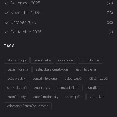
December 2025
(30)
November 2025
(28)
October 2025
(30)
September 2025
(7)
TAGS
stomatologie
bělení zubů
ortodoncie
zubní kámen
zubní hygiena
estetická stomatologie
ústní hygiena
péče o zuby
dentální hygiena
bolest zubů
čištění zubů
citlivost zubů
zubní plak
domácí bělení
rovnátka
zubní fazety
zubní implantáty
zubní péče
zubní kaz
odstranění zubního kamene