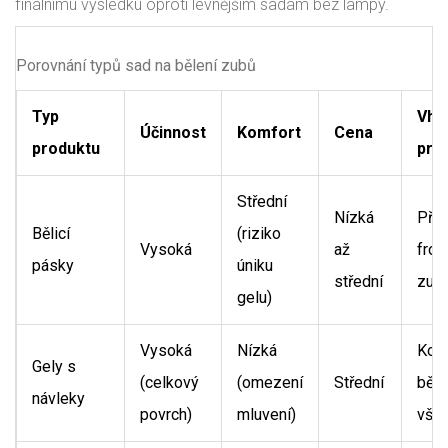
finálnímu výsledku oproti levnějším sadám bez lampy.
Porovnání typů sad na bělení zubů
Typ
Vho
Účinnost
Komfort
Cena
produktu
pro
Střední
Nízká
Pří
Bělicí
(riziko
Vysoká
až
fron
pásky
úniku
střední
zub
gelu)
Vysoká
Nízká
Kom
Gely s
(celkový
(omezení
Střední
běle
návleky
povrch)
mluvení)
vše