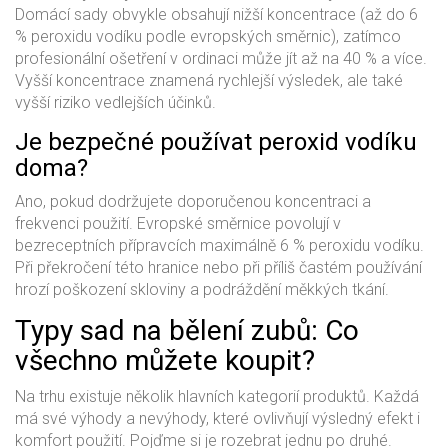
Domácí sady obvykle obsahují nižší koncentrace (až do 6
% peroxidu vodíku podle evropských směrnic), zatímco
profesionální ošetření v ordinaci může jít až na 40 % a více.
Vyšší koncentrace znamená rychlejší výsledek, ale také
vyšší riziko vedlejších účinků.
Je bezpečné používat peroxid vodíku
doma?
Ano, pokud dodržujete doporučenou koncentraci a
frekvenci použití. Evropské směrnice povolují v
bezreceptních přípravcích maximálně 6 % peroxidu vodíku.
Při překročení této hranice nebo při příliš častém používání
hrozí poškození skloviny a podráždění měkkých tkání.
Typy sad na bělení zubů: Co
všechno můžete koupit?
Na trhu existuje několik hlavních kategorií produktů. Každá
má své výhody a nevýhody, které ovlivňují výsledný efekt i
komfort použití. Pojďme si je rozebrat jednu po druhé.