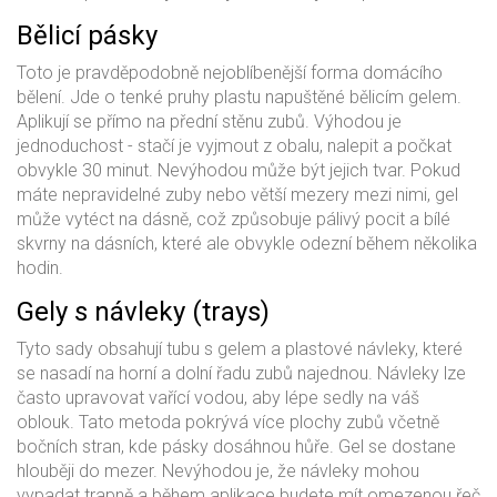
Bělicí pásky
Toto je pravděpodobně nejoblíbenější forma domácího
bělení. Jde o tenké pruhy plastu napuštěné bělicím gelem.
Aplikují se přímo na přední stěnu zubů. Výhodou je
jednoduchost - stačí je vyjmout z obalu, nalepit a počkat
obvykle 30 minut. Nevýhodou může být jejich tvar. Pokud
máte nepravidelné zuby nebo větší mezery mezi nimi, gel
může vytéct na dásně, což způsobuje pálivý pocit a bílé
skvrny na dásních, které ale obvykle odezní během několika
hodin.
Gely s návleky (trays)
Tyto sady obsahují tubu s gelem a plastové návleky, které
se nasadí na horní a dolní řadu zubů najednou. Návleky lze
často upravovat vařící vodou, aby lépe sedly na váš
oblouk. Tato metoda pokrývá více plochy zubů včetně
bočních stran, kde pásky dosáhnou hůře. Gel se dostane
hlouběji do mezer. Nevýhodou je, že návleky mohou
vypadat trapně a během aplikace budete mít omezenou řeč