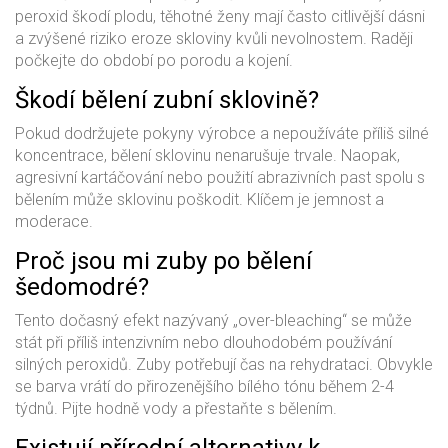
peroxid škodí plodu, těhotné ženy mají často citlivější dásni
a zvýšené riziko eroze skloviny kvůli nevolnostem. Raději
počkejte do období po porodu a kojení.
Škodí bělení zubní sklovině?
Pokud dodržujete pokyny výrobce a nepoužíváte příliš silné
koncentrace, bělení sklovinu nenarušuje trvale. Naopak,
agresivní kartáčování nebo použití abrazivních past spolu s
bělením může sklovinu poškodit. Klíčem je jemnost a
moderace.
Proč jsou mi zuby po bělení
šedomodré?
Tento dočasný efekt nazývaný „over-bleaching“ se může
stát při příliš intenzivním nebo dlouhodobém používání
silných peroxidů. Zuby potřebují čas na rehydrataci. Obvykle
se barva vrátí do přirozenějšího bílého tónu během 2-4
týdnů. Pijte hodně vody a přestaňte s bělením.