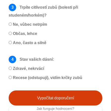
3
Trpíte citlivostí zubů (bolesti při
studeném/horkém)?
Ne, vůbec netrpím
Občas, lehce
Ano, často a silně
4
Stav vašich dásní:
Zdravé, nekrvácí
Recese (odstupují), vidím krčky zubů
Vypočítat doporučení
Jak funguje hodnocení?