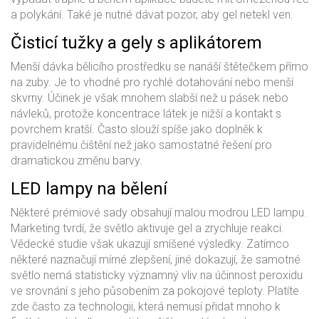
a polykání. Také je nutné dávat pozor, aby gel netekl ven.
Čisticí tužky a gely s aplikátorem
Menší dávka bělicího prostředku se nanáší štětečkem přímo
na zuby. Je to vhodné pro rychlé dotahování nebo menší
skvrny. Účinek je však mnohem slabší než u pásek nebo
návleků, protože koncentrace látek je nižší a kontakt s
povrchem kratší. Často slouží spíše jako doplněk k
pravidelnému čištění než jako samostatné řešení pro
dramatickou změnu barvy.
LED lampy na bělení
Některé prémiové sady obsahují malou modrou LED lampu.
Marketing tvrdí, že světlo aktivuje gel a zrychluje reakci.
Vědecké studie však ukazují smíšené výsledky. Zatímco
některé naznačují mírné zlepšení, jiné dokazují, že samotné
světlo nemá statisticky významný vliv na účinnost peroxidu
ve srovnání s jeho působením za pokojové teploty. Platíte
zde často za technologii, která nemusí přidat mnoho k