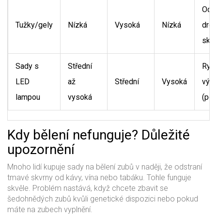
Odst
Tužky/gely
Nízká
Vysoká
Nízká
dro
skvr
Sady s
Střední
Ryc
LED
až
Střední
Vysoká
výs
lampou
vysoká
(po
Kdy bělení nefunguje? Důležité
upozornění
Mnoho lidí kupuje sady na bělení zubů v naději, že odstraní
tmavé skvrny od kávy, vína nebo tabáku. Tohle funguje
skvěle. Problém nastává, když chcete zbavit se
šedohnědých zubů kvůli genetické dispozici nebo pokud
máte na zubech vyplnění.