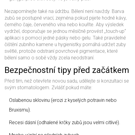
Nezapomínejte také na údržbu. Bělení není navždy. Barva
zubů se postupně vrací, zejména pokud pijete hodně kávy,
černého čaje, červeného vína nebo kouříte. Aby výsledek
vydržel, doporučuje se jednou měsíčně provést „touch-up“
aplikaci s pomocí jedné pásky nebo gelu. Také pravidelné
čištění zubního kamene u hygienistky pomáhá udržet zuby
světlé, protože odstraní povrchové pigmentace, které
bělení samo o sobě vždy zcela neodstraní.
Bezpečnostní tipy před začátkem
Před tím, než otevřete novou sadu, udělejte si konzultaci se
svým stomatologem. Zvlášť pokud máte:
Oslabenou sklovinu (erozi z kyselých potravin nebo
Bruxismu).
Recesi dásní (odhalené krčky zubů jsou velmi citlivé).