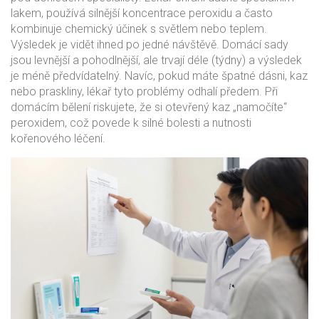
lakem, používá silnější koncentrace peroxidu a často
kombinuje chemický účinek s světlem nebo teplem.
Výsledek je vidět ihned po jedné návštěvě.
Domácí sady
jsou levnější a pohodlnější, ale trvají déle (týdny) a výsledek
je méně předvídatelný. Navíc, pokud máte špatné dásni, kaz
nebo praskliny, lékař tyto problémy odhalí předem. Při
domácím bělení riskujete, že si otevřený kaz „namočíte“
peroxidem, což povede k silné bolesti a nutnosti
kořenového léčení.