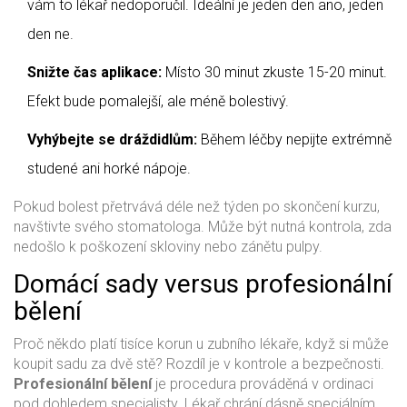
vám to lékař nedoporučil. Ideální je jeden den ano, jeden
den ne.
Snižte čas aplikace:
Místo 30 minut zkuste 15-20 minut.
Efekt bude pomalejší, ale méně bolestivý.
Vyhýbejte se dráždidlům:
Během léčby nepijte extrémně
studené ani horké nápoje.
Pokud bolest přetrvává déle než týden po skončení kurzu,
navštivte svého stomatologa. Může být nutná kontrola, zda
nedošlo k poškození skloviny nebo zánětu pulpy.
Domácí sady versus profesionální
bělení
Proč někdo platí tisíce korun u zubního lékaře, když si může
koupit sadu za dvě stě? Rozdíl je v kontrole a bezpečnosti.
Profesionální bělení
je
procedura prováděná v ordinaci
pod dohledem specialisty
. Lékař chrání dásně speciálním