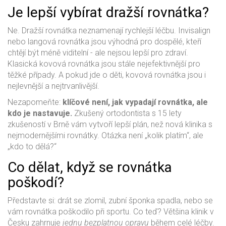
Je lepší vybírat dražší rovnátka?
Ne. Dražší rovnátka neznamenají rychlejší léčbu. Invisalign
nebo langová rovnátka jsou výhodná pro dospělé, kteří
chtějí být méně viditelní - ale nejsou lepší pro zdraví.
Klasická kovová rovnátka jsou stále nejefektivnější pro
těžké případy. A pokud jde o děti, kovová rovnátka jsou i
nejlevnější a nejtrvanlivější.
Nezapomeňte:
klíčové není, jak vypadají rovnátka, ale
kdo je nastavuje.
Zkušený ortodontista s 15 lety
zkušeností v Brně vám vytvoří lepší plán, než nová klinika s
nejmodernějšími rovnátky. Otázka není „kolik platím“, ale
„kdo to dělá?“
Co dělat, když se rovnátka
poškodí?
Představte si: drát se zlomil, zubní šponka spadla, nebo se
vám rovnátka poškodilo při sportu. Co teď? Většina klinik v
Česku zahrnuje
jednu bezplatnou opravu
během celé léčby.