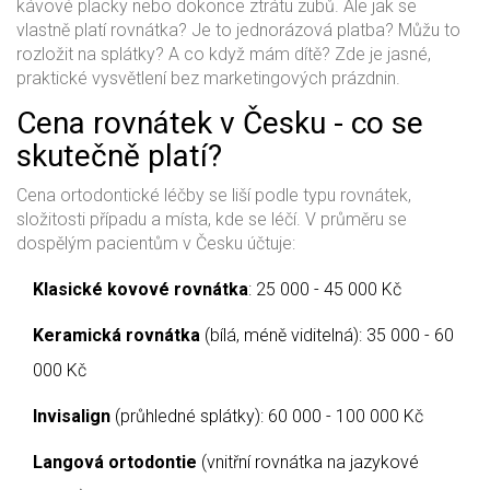
kávové placky nebo dokonce ztrátu zubů. Ale jak se
vlastně platí rovnátka? Je to jednorázová platba? Můžu to
rozložit na splátky? A co když mám dítě? Zde je jasné,
praktické vysvětlení bez marketingových prázdnin.
Cena rovnátek v Česku - co se
skutečně platí?
Cena ortodontické léčby se liší podle typu rovnátek,
složitosti případu a místa, kde se léčí. V průměru se
dospělým pacientům v Česku účtuje:
Klasické kovové rovnátka
: 25 000 - 45 000 Kč
Keramická rovnátka
(bílá, méně viditelná): 35 000 - 60
000 Kč
Invisalign
(průhledné splátky): 60 000 - 100 000 Kč
Langová ortodontie
(vnitřní rovnátka na jazykové