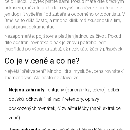
celou léčbu. Zbytek platíte sami. Pokud máte dítě s těžkým
příkusem, můžete požádat o vyšší příspěvek - potřebujete
jen doplnit vyšetření od zubaře a odborného ortodontistu. V
Brně se to dělá často, a mnoho klinik má zkušenosti s tím,
jak připravit dokumentaci.
Nezapomeňte: pojišťovna platí jen jednou za život. Pokud
dítě odstraní rovnátka a pak je znovu potřeba léčit
(například po výpadku zubu), už nezískáte žádný příspěvek.
Co je v ceně a co ne?
Největší překvapení? Mnoho lidí si myslí, že „cena rovnátek“
znamená vše. Ale často se stává, že:
Nejsou zahrnuty
: rentgeny (panorámka, telero), odběr
odtisků, očkování, náhradní retentory, opravy
poškozených rovnátek, či zvláštní léčby (např. extrakce
zubů).
Jsou zahrnuty
: všechny návštěvy během léčby, kontrola,