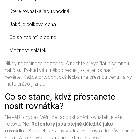
Které rovnátka jsou vhodná
Jaká je celková cena
Co se zaplatí, a co ne
Možnosti splátek
Nikdy nezačínejte bez toho. A nechte si vydělat písemnou
nabídku. Pokud vám někdo řekne „to je jen odhad“ -
nevěřte. Každá ortodontická léčba má přesnou cenu - a vy
máte právo ji znát.
Co se stane, když přestanete
nosit rovnátka?
Největší chyba? Věřit, že po odstranění rovnátek je vše
hotové. Ne.
Retentory jsou stejně důležité jako
rovnátka.
Bez nich se zuby vrátí zpět - často do původního
stavu. A to za všechny peníze, které jste vložili.