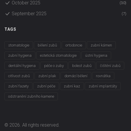
October 2025
(30)
September 2025
(7)
TAGS
stomatologie
bělení zubů
ortodoncie
zubní kámen
zubní hygiena
estetická stomatologie
ústní hygiena
dentální hygiena
péče o zuby
bolest zubů
čištění zubů
citlivost zubů
zubní plak
domácí bělení
rovnátka
zubní fazety
zubní péče
zubní kaz
zubní implantáty
odstranění zubního kamene
© 2026. All rights reserved.