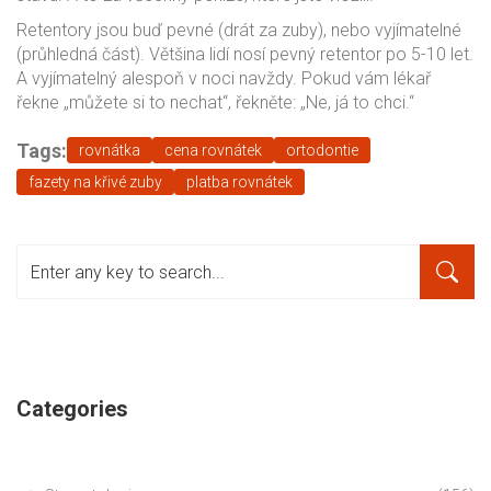
Retentory jsou buď pevné (drát za zuby), nebo vyjímatelné
(průhledná část). Většina lidí nosí pevný retentor po 5-10 let.
A vyjímatelný alespoň v noci navždy. Pokud vám lékař
řekne „můžete si to nechat“, řekněte: „Ne, já to chci.“
Tags:
rovnátka
cena rovnátek
ortodontie
fazety na křivé zuby
platba rovnátek
Categories