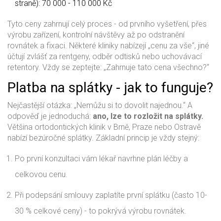
straně): 70 000 - 110 000 Kč
Tyto ceny zahrnují celý proces - od prvního vyšetření, přes
výrobu zařízení, kontrolní návštěvy až po odstranění
rovnátek a fixaci. Některé kliniky nabízejí „cenu za vše“, jiné
účtují zvlášť za rentgeny, odběr odtisků nebo uchovávací
retentory. Vždy se zeptejte: „Zahrnuje tato cena všechno?“
Platba na splátky - jak to funguje?
Nejčastější otázka: „Nemůžu si to dovolit najednou.“ A
odpověď je jednoduchá:
ano, lze to rozložit na splátky.
Většina ortodontických klinik v Brně, Praze nebo Ostravě
nabízí bezúročné splátky. Základní princip je vždy stejný:
Po první konzultaci vám lékař navrhne plán léčby a
celkovou cenu.
Při podepsání smlouvy zaplatíte první splátku (často 10-
30 % celkové ceny) - to pokrývá výrobu rovnátek.