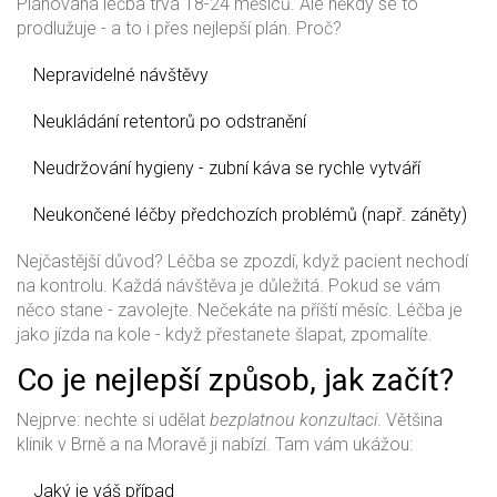
Plánovaná léčba trvá 18-24 měsíců. Ale někdy se to
prodlužuje - a to i přes nejlepší plán. Proč?
Nepravidelné návštěvy
Neukládání retentorů po odstranění
Neudržování hygieny - zubní káva se rychle vytváří
Neukončené léčby předchozích problémů (např. záněty)
Nejčastější důvod? Léčba se zpozdí, když pacient nechodí
na kontrolu. Každá návštěva je důležitá. Pokud se vám
něco stane - zavolejte. Nečekáte na příští měsíc. Léčba je
jako jízda na kole - když přestanete šlapat, zpomalíte.
Co je nejlepší způsob, jak začít?
Nejprve: nechte si udělat
bezplatnou konzultaci
. Většina
klinik v Brně a na Moravě ji nabízí. Tam vám ukážou:
Jaký je váš případ