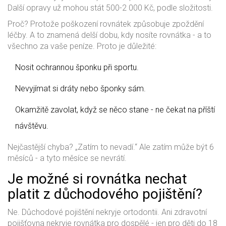
Další opravy už mohou stát 500-2 000 Kč, podle složitosti.
Proč? Protože poškození rovnátek způsobuje zpoždění
léčby. A to znamená delší dobu, kdy nosíte rovnátka - a to
všechno za vaše peníze. Proto je důležité:
Nosit ochrannou šponku při sportu.
Nevyjímat si dráty nebo šponky sám.
Okamžitě zavolat, když se něco stane - ne čekat na příští
návštěvu.
Nejčastější chyba? „Zatím to nevadí.“ Ale zatím může být 6
měsíců - a tyto měsíce se nevrátí.
Je možné si rovnátka nechat
platit z důchodového pojištění?
Ne. Důchodové pojištění nekryje ortodontii. Ani zdravotní
pojišťovna nekryje rovnátka pro dospělé - jen pro děti do 18