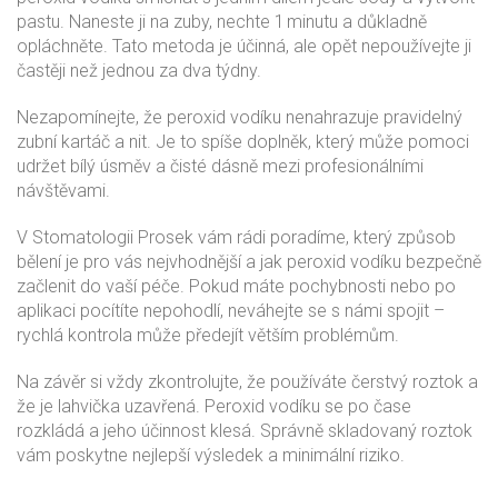
pastu. Naneste ji na zuby, nechte 1 minutu a důkladně
opláchněte. Tato metoda je účinná, ale opět nepoužívejte ji
častěji než jednou za dva týdny.
Nezapomínejte, že peroxid vodíku nenahrazuje pravidelný
zubní kartáč a nit. Je to spíše doplněk, který může pomoci
udržet bílý úsměv a čisté dásně mezi profesionálními
návštěvami.
V Stomatologii Prosek vám rádi poradíme, který způsob
bělení je pro vás nejvhodnější a jak peroxid vodíku bezpečně
začlenit do vaší péče. Pokud máte pochybnosti nebo po
aplikaci pocítíte nepohodlí, neváhejte se s námi spojit –
rychlá kontrola může předejít větším problémům.
Na závěr si vždy zkontrolujte, že používáte čerstvý roztok a
že je lahvička uzavřená. Peroxid vodíku se po čase
rozkládá a jeho účinnost klesá. Správně skladovaný roztok
vám poskytne nejlepší výsledek a minimální riziko.