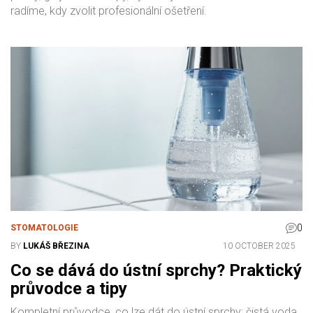
radíme, kdy zvolit profesionální ošetření.
0
STOMATOLOGIE
BY
LUKÁŠ BŘEZINA
10 OCTOBER 2025
Co se dává do ústní sprchy? Praktický
průvodce a tipy
Kompletní průvodce, co lze dát do ústní sprchy: čistá voda,