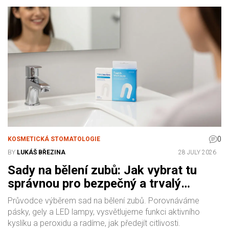
0
KOSMETICKÁ STOMATOLOGIE
BY
LUKÁŠ BŘEZINA
28 JULY 2026
Sady na bělení zubů: Jak vybrat tu
správnou pro bezpečný a trvalý
výsledek
Průvodce výběrem sad na bělení zubů. Porovnáváme
pásky, gely a LED lampy, vysvětlujeme funkci aktivního
kyslíku a peroxidu a radíme, jak předejít citlivosti.