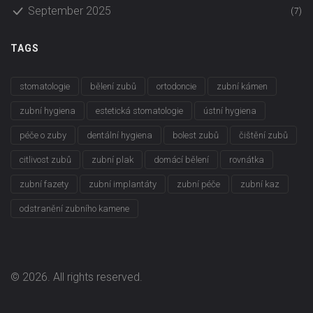
September 2025
(7)
TAGS
stomatologie
bělení zubů
ortodoncie
zubní kámen
zubní hygiena
estetická stomatologie
ústní hygiena
péče o zuby
dentální hygiena
bolest zubů
čištění zubů
citlivost zubů
zubní plak
domácí bělení
rovnátka
zubní fazety
zubní implantáty
zubní péče
zubní kaz
odstranění zubního kamene
© 2026. All rights reserved.