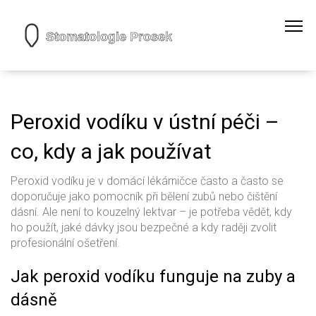
Peroxid vodíku v ústní péči –
co, kdy a jak používat
Peroxid vodíku je v domácí lékárničce často a často se
doporučuje jako pomocník při bělení zubů nebo čištění
dásní. Ale není to kouzelný lektvar – je potřeba vědět, kdy
ho použít, jaké dávky jsou bezpečné a kdy raději zvolit
profesionální ošetření.
Jak peroxid vodíku funguje na zuby a
dásně