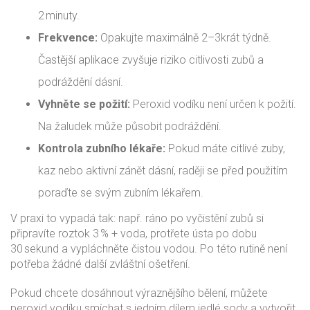
2 minuty.
Frekvence:
Opakujte maximálně 2–3krát týdně.
Častější aplikace zvyšuje riziko citlivosti zubů a
podráždění dásní.
Vyhněte se požití:
Peroxid vodíku není určen k požití.
Na žaludek může působit podráždění.
Kontrola zubního lékaře:
Pokud máte citlivé zuby,
kaz nebo aktivní zánět dásní, raději se před použitím
poraďte se svým zubním lékařem.
V praxi to vypadá tak: např. ráno po vyčistění zubů si
připravíte roztok 3 % + voda, protřete ústa po dobu
30 sekund a vypláchněte čistou vodou. Po této rutině není
potřeba žádné další zvláštní ošetření.
Pokud chcete dosáhnout výraznějšího bělení, můžete
peroxid vodíku smíchat s jedním dílem jedlé sody a vytvořit