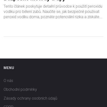
Tento článek poskytuje detailní průvodce k použití peroxidu
vodíku pro bělení zubů. Naučíte se, jak bezpečně používat
peroxid vodíku doma, poznáte potenciální rizika a získáte
tipy na to, jak udržet svůj úsměv zářivě bílý. Odhalíme
nejúčinnější metody bělení a poradíme, jak maximalizovat
výsledky a minimalizovat poškození zubní skloviny.
MENU
O nás
Obchodní podmínky
Zásady ochrany osobních údajů