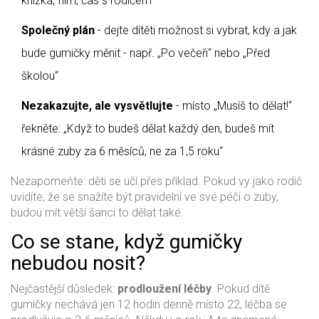
knížka, film, čas s rodičem
Společný plán
- dejte dítěti možnost si vybrat, kdy a jak
bude gumičky měnit - např. „Po večeři“ nebo „Před
školou“
Nezakazujte, ale vysvětlujte
- místo „Musíš to dělat!“
řekněte: „Když to budeš dělat každý den, budeš mít
krásné zuby za 6 měsíců, ne za 1,5 roku“
Nezapomeňte: děti se učí přes příklad. Pokud vy jako rodič
uvidíte, že se snažíte být pravidelní ve své péči o zuby,
budou mít větší šanci to dělat také.
Co se stane, když gumičky
nebudou nosit?
Nejčastější důsledek:
prodloužení léčby
. Pokud dítě
gumičky nechává jen 12 hodin denně místo 22, léčba se