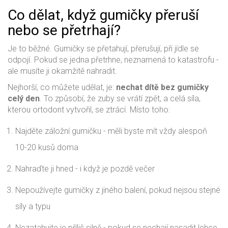
Co dělat, když gumičky přeruší
nebo se přetrhají?
Je to běžné. Gumičky se přetahují, přerušují, při jídle se
odpojí. Pokud se jedna přetrhne, neznamená to katastrofu -
ale musíte ji okamžitě nahradit.
Nejhorší, co můžete udělat, je:
nechat dítě bez gumičky
celý den
. To způsobí, že zuby se vrátí zpět, a celá síla,
kterou ortodont vytvořil, se ztrácí. Místo toho:
Najděte záložní gumičku - měli byste mít vždy alespoň
10-20 kusů doma
Nahraďte ji hned - i když je pozdě večer
Nepoužívejte gumičky z jiného balení, pokud nejsou stejné
síly a typu
Nezatahujte je příliš silně - pokud se nechají nasadit lehce,