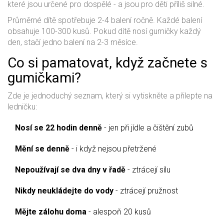
které jsou určené pro dospělé - a jsou pro děti příliš silné.
Průměrné dítě spotřebuje 2-4 balení ročně. Každé balení
obsahuje 100-300 kusů. Pokud dítě nosí gumičky každý
den, stačí jedno balení na 2-3 měsíce.
Co si pamatovat, když začnete s
gumičkami?
Zde je jednoduchý seznam, který si vytiskněte a přilepte na
ledničku:
Nosí se 22 hodin denně
- jen při jídle a čištění zubů
Mění se denně
- i když nejsou přetržené
Nepoužívají se dva dny v řadě
- ztrácejí sílu
Nikdy neukládejte do vody
- ztrácejí pružnost
Mějte zálohu doma
- alespoň 20 kusů