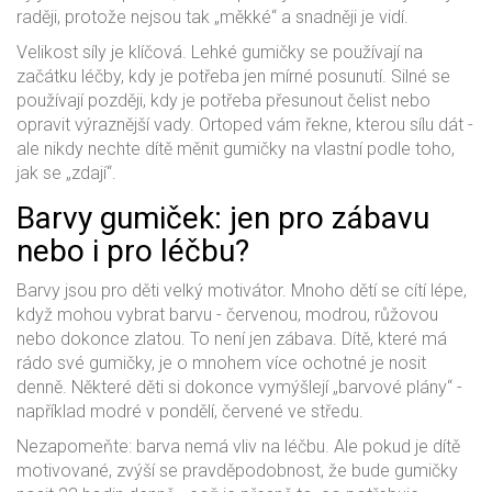
raději, protože nejsou tak „měkké“ a snadněji je vidí.
Velikost síly je klíčová. Lehké gumičky se používají na
začátku léčby, kdy je potřeba jen mírné posunutí. Silné se
používají později, kdy je potřeba přesunout čelist nebo
opravit výraznější vady. Ortoped vám řekne, kterou sílu dát -
ale nikdy nechte dítě měnit gumičky na vlastní podle toho,
jak se „zdají“.
Barvy gumiček: jen pro zábavu
nebo i pro léčbu?
Barvy jsou pro děti velký motivátor. Mnoho dětí se cítí lépe,
když mohou vybrat barvu - červenou, modrou, růžovou
nebo dokonce zlatou. To není jen zábava. Dítě, které má
rádo své gumičky, je o mnohem více ochotné je nosit
denně. Některé děti si dokonce vymýšlejí „barvové plány“ -
například modré v pondělí, červené ve středu.
Nezapomeňte: barva nemá vliv na léčbu. Ale pokud je dítě
motivované, zvýší se pravděpodobnost, že bude gumičky