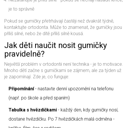
je to správně
Pokud se gumičky přetrhávají častěji než dvakrát týdně,
kontaktujte ortodonta. Může to znamenat, že gumičky jsou
příliš silné, nebo že dítě příliš silně kousá.
Jak děti naučit nosit gumičky
pravidelně?
Největší problém v ortodontii není technika - je to motivace.
Mnoho dětí začne s gumičkami se zájmem, ale za týden už
je zapomínají. Zde je, co funguje:
Připomínání
- nastavte denní upozornění na telefonu
(např. po škole a před spaním)
Tabulka s hvězdičkami
- každý den, kdy gumičky nosí,
dostane hvězdičku. Po 7 hvězdičkách malá odměna -