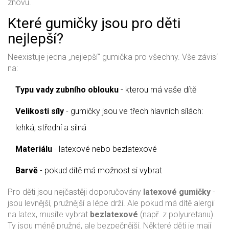
znovu.
Které gumičky jsou pro děti
nejlepší?
Neexistuje jedna „nejlepší“ gumička pro všechny. Vše závisí
na:
Typu vady zubního oblouku
- kterou má vaše dítě
Velikosti síly
- gumičky jsou ve třech hlavních sílách:
lehká, střední a silná
Materiálu
- latexové nebo bezlatexové
Barvě
- pokud dítě má možnost si vybrat
Pro děti jsou nejčastěji doporučovány
latexové gumičky
-
jsou levnější, pružnější a lépe drží. Ale pokud má dítě alergii
na latex, musíte vybrat
bezlatexové
(např. z polyuretanu).
Ty jsou méně pružné, ale bezpečnější. Některé děti je mají