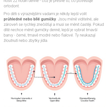
nosit 22 hodin denně - což je přesně to, co potřebuje
ortodont.
Pro děti s výraznějšími vadami je někdy lepší volit
průhledné nebo bílé gumičky
. Jsou méně viditelné, ale
zároveň se rychleji znečišťují a musí se měnit častěji. Pokud
dítě nechce měnit gumičky denně, lepší je vybrat tmavší
barvy - černé, tmavě modré nebo fialové. Ty neukazují
žloutnutí nebo zbytky jídla.