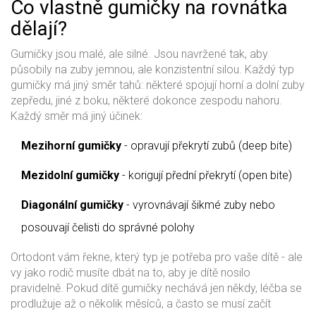
Co vlastně gumičky na rovnátka
dělají?
Gumičky jsou malé, ale silné. Jsou navržené tak, aby
působily na zuby jemnou, ale konzistentní silou. Každý typ
gumičky má jiný směr tahů: některé spojují horní a dolní zuby
zepředu, jiné z boku, některé dokonce zespodu nahoru.
Každý směr má jiný účinek:
Mezihorní gumičky
- opravují překrytí zubů (deep bite)
Mezidolní gumičky
- korigují přední překrytí (open bite)
Diagonální gumičky
- vyrovnávají šikmé zuby nebo
posouvají čelisti do správné polohy
Ortodont vám řekne, který typ je potřeba pro vaše dítě - ale
vy jako rodič musíte dbát na to, aby je dítě nosilo
pravidelně. Pokud dítě gumičky nechává jen někdy, léčba se
prodlužuje až o několik měsíců, a často se musí začít