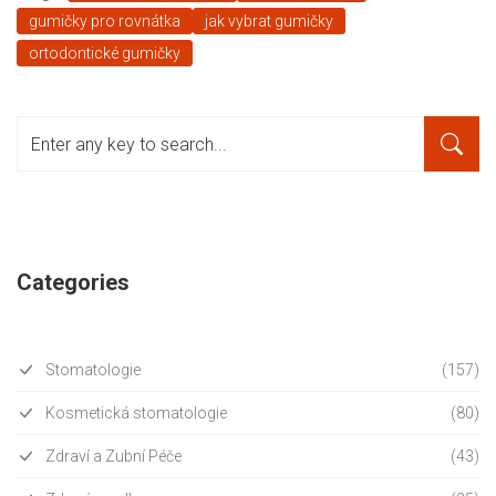
gumičky pro rovnátka
jak vybrat gumičky
ortodontické gumičky
Categories
Stomatologie
(157)
Kosmetická stomatologie
(80)
Zdraví a Zubní Péče
(43)