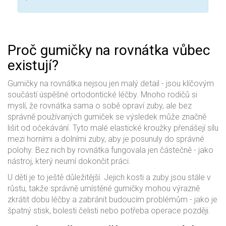
Proč gumičky na rovnátka vůbec
existují?
Gumičky na rovnátka nejsou jen malý detail - jsou klíčovým
součástí úspěšné ortodontické léčby. Mnoho rodičů si
myslí, že rovnátka sama o sobě opraví zuby, ale bez
správně používaných gumiček se výsledek může značně
lišit od očekávání. Tyto malé elastické kroužky přenášejí sílu
mezi horními a dolními zuby, aby je posunuly do správné
polohy. Bez nich by rovnátka fungovala jen částečně - jako
nástroj, který neumí dokončit práci.
U dětí je to ještě důležitější. Jejich kosti a zuby jsou stále v
růstu, takže správně umístěné gumičky mohou výrazně
zkrátit dobu léčby a zabránit budoucím problémům - jako je
špatný stisk, bolesti čelisti nebo potřeba operace později.