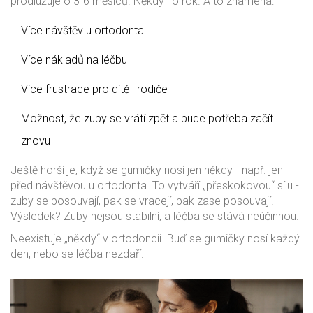
prodlužuje o 3-6 měsíců. Někdy i o rok. A to znamená:
Více návštěv u ortodonta
Více nákladů na léčbu
Více frustrace pro dítě i rodiče
Možnost, že zuby se vrátí zpět a bude potřeba začít
znovu
Ještě horší je, když se gumičky nosí jen někdy - např. jen
před návštěvou u ortodonta. To vytváří „přeskokovou“ sílu -
zuby se posouvají, pak se vracejí, pak zase posouvají.
Výsledek? Zuby nejsou stabilní, a léčba se stává neúčinnou.
Neexistuje „někdy“ v ortodoncii. Buď se gumičky nosí každý
den, nebo se léčba nezdaří.