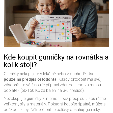
Kde koupit gumičky na rovnátka a
kolik stojí?
Gumičky nekupujete v lékárně nebo v obchodě. Jsou
pouze na předpis ortodonta
. Každý ortodont má svůj
zásobník - a většinou je připraví zdarma nebo za malou
poplatek (50-150 Kč za balení na 3-6 měsíců).
Nezakupujte gumičky z internetu bez předpisu. Jsou různé
velikosti, síly a materiály. Pokud si koupíte špatné, můžete
poškodit zuby. Některé online balíčky obsahují gumičky,