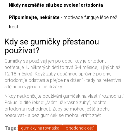
Nikdy nezměňte sílu bez svolení ortodonta
Připomínejte, nekáráte
- motivace funguje lépe než
trest
Kdy se gumičky přestanou
používat?
Gumičky se používají jen po dobu, kdy je ortodont
potřebuje. U některých dětí to trvá 3-4 měsíce, u jiných až
12-18 měsíců. Když zuby dosáhnou správné polohy,
ortodont je odstraní a přejde na držení - tedy na retentivní
sítě nebo vyjímatelné držáky.
Nikdy neukončujte používání gumiček na vlastní rozhodnutí.
Pokud je dítě řekne: „Mám už krásné zuby“, nechte
ortodonta rozhodnout. Zuby se mohou ještě trochu
posouvat - a bez gumiček se mohou vrátit zpět.
Tags:
gumičky na rovnátka
ortodoncie dětí