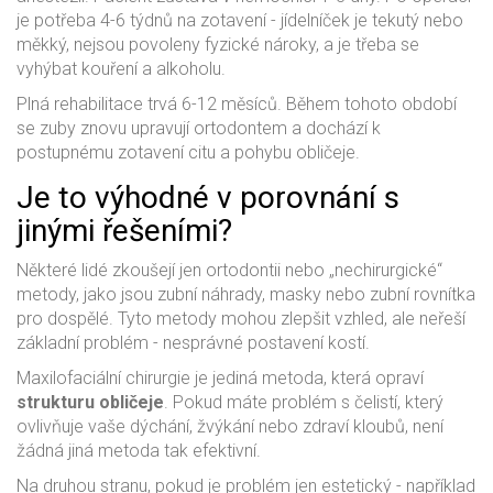
je potřeba 4-6 týdnů na zotavení - jídelníček je tekutý nebo
měkký, nejsou povoleny fyzické nároky, a je třeba se
vyhýbat kouření a alkoholu.
Plná rehabilitace trvá 6-12 měsíců. Během tohoto období
se zuby znovu upravují ortodontem a dochází k
postupnému zotavení citu a pohybu obličeje.
Je to výhodné v porovnání s
jinými řešeními?
Některé lidé zkoušejí jen ortodontii nebo „nechirurgické“
metody, jako jsou zubní náhrady, masky nebo zubní rovnítka
pro dospělé. Tyto metody mohou zlepšit vzhled, ale neřeší
základní problém - nesprávné postavení kostí.
Maxilofaciální chirurgie je jediná metoda, která opraví
strukturu obličeje
. Pokud máte problém s čelistí, který
ovlivňuje vaše dýchání, žvýkání nebo zdraví kloubů, není
žádná jiná metoda tak efektivní.
Na druhou stranu, pokud je problém jen estetický - například