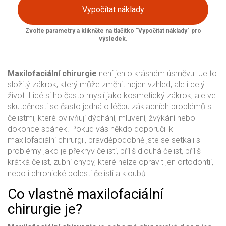
Vypočítat náklady
Zvolte parametry a klikněte na tlačítko "Vypočítat náklady" pro
výsledek.
Maxilofaciální chirurgie
není jen o krásném úsměvu. Je to
složitý zákrok, který může změnit nejen vzhled, ale i celý
život. Lidé si ho často myslí jako kosmetický zákrok, ale ve
skutečnosti se často jedná o léčbu základních problémů s
čelistmi, které ovlivňují dýchání, mluvení, žvýkání nebo
dokonce spánek. Pokud vás někdo doporučil k
maxilofaciální chirurgii, pravděpodobně jste se setkali s
problémy jako je překryv čelistí, příliš dlouhá čelist, příliš
krátká čelist, zubní chyby, které nelze opravit jen ortodontií,
nebo i chronické bolesti čelisti a kloubů.
Co vlastně maxilofaciální
chirurgie je?