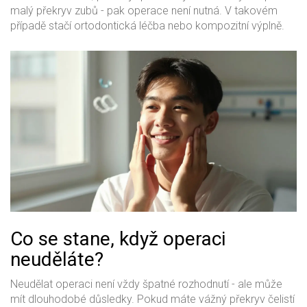
malý překryv zubů - pak operace není nutná. V takovém
případě stačí ortodontická léčba nebo kompozitní výplně.
Co se stane, když operaci
neuděláte?
Neudělat operaci není vždy špatné rozhodnutí - ale může
mít dlouhodobé důsledky. Pokud máte vážný překryv čelistí