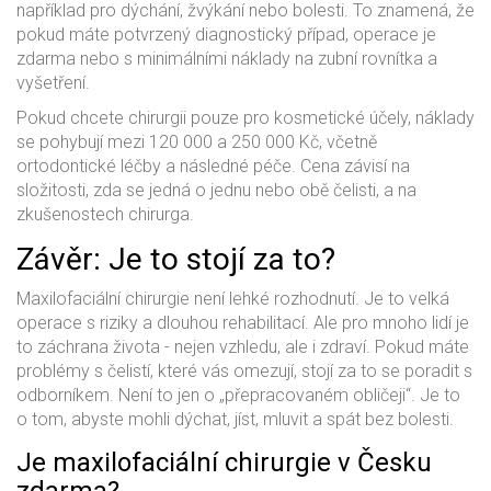
například pro dýchání, žvýkání nebo bolesti. To znamená, že
pokud máte potvrzený diagnostický případ, operace je
zdarma nebo s minimálními náklady na zubní rovnítka a
vyšetření.
Pokud chcete chirurgii pouze pro kosmetické účely, náklady
se pohybují mezi 120 000 a 250 000 Kč, včetně
ortodontické léčby a následné péče. Cena závisí na
složitosti, zda se jedná o jednu nebo obě čelisti, a na
zkušenostech chirurga.
Závěr: Je to stojí za to?
Maxilofaciální chirurgie není lehké rozhodnutí. Je to velká
operace s riziky a dlouhou rehabilitací. Ale pro mnoho lidí je
to záchrana života - nejen vzhledu, ale i zdraví. Pokud máte
problémy s čelistí, které vás omezují, stojí za to se poradit s
odborníkem. Není to jen o „přepracovaném obličeji“. Je to
o tom, abyste mohli dýchat, jíst, mluvit a spát bez bolesti.
Je maxilofaciální chirurgie v Česku