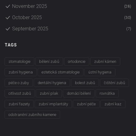
November 2025
(28)
October 2025
(30)
September 2025
(7)
TAGS
stomatologie
bělení zubů
ortodoncie
zubní kámen
zubní hygiena
estetická stomatologie
ústní hygiena
péče o zuby
dentální hygiena
bolest zubů
čištění zubů
citlivost zubů
zubní plak
domácí bělení
rovnátka
zubní fazety
zubní implantáty
zubní péče
zubní kaz
odstranění zubního kamene