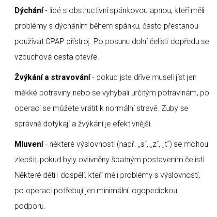
Dýchání
- lidé s obstructivní spánkovou apnou, kteří měli
problémy s dýcháním během spánku, často přestanou
používat CPAP přístroj. Po posunu dolní čelisti dopředu se
vzduchová cesta otevře.
Žvýkání a stravování
- pokud jste dříve museli jíst jen
měkké potraviny nebo se vyhýbali určitým potravinám, po
operaci se můžete vrátit k normální stravě. Zuby se
správně dotýkají a žvýkání je efektivnější.
Mluvení
- některé výslovnosti (např. „s“, „z“, „t“) se mohou
zlepšit, pokud byly ovlivněny špatným postavením čelistí.
Některé děti i dospělí, kteří měli problémy s výslovností,
po operaci potřebují jen minimální logopedickou
podporu.