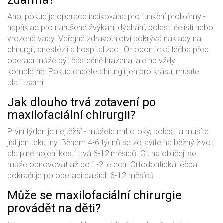
zdarma?
Ano, pokud je operace indikována pro funkční problémy -
například pro narušené žvýkání, dýchání, bolesti čelisti nebo
vrozené vady. Veřejné zdravotnictví pokrývá náklady na
chirurgii, anestézii a hospitalizaci. Ortodontická léčba před
operací může být částečně hrazena, ale ne vždy
kompletně. Pokud chcete chirurgii jen pro krásu, musíte
platit sami.
Jak dlouho trvá zotavení po
maxilofaciální chirurgii?
První týden je nejtěžší - můžete mít otoky, bolesti a musíte
jíst jen tekutiny. Během 4-6 týdnů se zotavíte na běžný život,
ale plné hojení kostí trvá 6-12 měsíců. Cit na obličeji se
může obnovovat až po 1-2 letech. Ortodontická léčba
pokračuje po operaci dalších 6-12 měsíců.
Může se maxilofaciální chirurgie
provádět na děti?