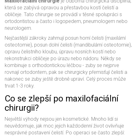
Maxilofaciální chirurgie
je
odborná chirurgická disciplína,
která se zabývá opravou a přestavbou kostí čelistí a
obličeje
. Tato chirurgie se provádí v těsné spolupráci s
ortodontistou a často i logopedem, pneumologem nebo
neurologem.
Nejčastější zákroky zahrnují posun horní čelisti (maxilární
osteotomie), posun dolní čelisti (mandibulární osteotomie),
opravu čelistního kloubu, úpravu nosních kostí nebo
rekonstrukci obličeje po úrazu nebo nádoru. Někdy se
kombinuje s orthodontickou léčbou - zuby se nejprve
rovnají ortodontem, pak se chirurgicky přemisťují čelisti a
nakonec se zuby ještě drobně upraví. Celý proces může
trvat 1-3 roky.
Co se zlepší po maxilofaciální
chirurgii?
Největší výhody nejsou jen kosmetické. Mnoho lidí si
neuvědomuje, jak moc jejich každodenní život ovlivňuje
nesprávné postavení čelistí. Po operaci se často zlepší: