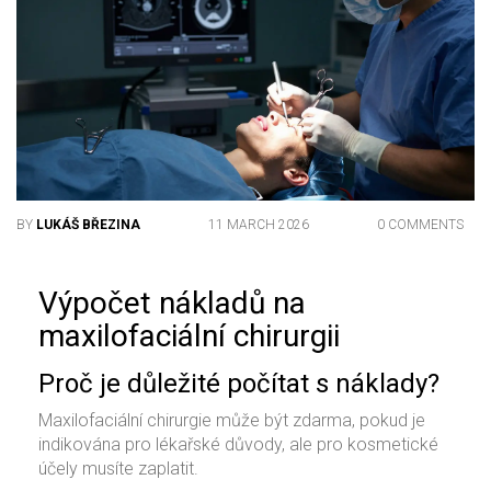
BY
LUKÁŠ BŘEZINA
11 MARCH 2026
0 COMMENTS
Výpočet nákladů na
maxilofaciální chirurgii
Proč je důležité počítat s náklady?
Maxilofaciální chirurgie může být zdarma, pokud je
indikována pro lékařské důvody, ale pro kosmetické
účely musíte zaplatit.