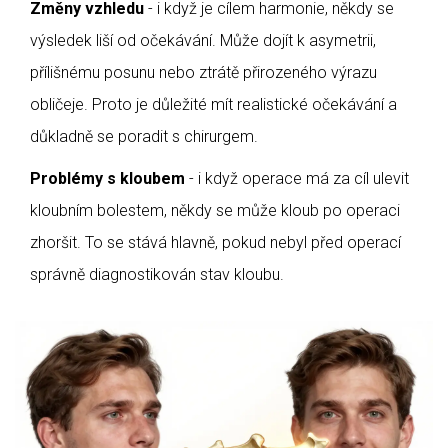
Změny vzhledu
- i když je cílem harmonie, někdy se
výsledek liší od očekávání. Může dojít k asymetrii,
přílišnému posunu nebo ztrátě přirozeného výrazu
obličeje. Proto je důležité mít realistické očekávání a
důkladně se poradit s chirurgem.
Problémy s kloubem
- i když operace má za cíl ulevit
kloubním bolestem, někdy se může kloub po operaci
zhoršit. To se stává hlavně, pokud nebyl před operací
správně diagnostikován stav kloubu.