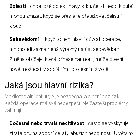
Bolesti
- chronické bolesti hlavy, krku, čelisti nebo kloubů
mohou zmizet, když se přestane přetěžovat čelistní
kloub.
Sebevědomí
- i když to není hlavní důvod operace,
mnoho lidí zaznamená výrazný nárůst sebevědomí.
Změna obličeje, která přinese harmonii, může otevřít
nové možnosti v sociálním i profesním životě.
Jaká jsou hlavní rizika?
Maxilofaciální chirurgie je bezpečná, ale není bez rizik.
Každá operace má svá nebezpečí. Nejčastější problémy
zahrnují:
Dočasná nebo trvalá necitlivost
- často se vyskytuje
ztráta citu na spodní čelisti, labužích nebo nosu. U většiny