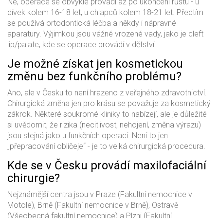
Ne, operace se obvykle provádí až po ukončení růstu - u
dívek kolem 16-18 let, u chlapců kolem 18-21 let. Předtím
se používá ortodontická léčba a někdy i nápravné
aparatury. Výjimkou jsou vážné vrozené vady, jako je cleft
lip/palate, kde se operace provádí v dětství.
Je možné získat jen kosmetickou
změnu bez funkčního problému?
Ano, ale v Česku to není hrazeno z veřejného zdravotnictví.
Chirurgická změna jen pro krásu se považuje za kosmetický
zákrok. Některé soukromé kliniky to nabízejí, ale je důležité
si uvědomit, že rizika (necitlivost, nehojení, změna výrazu)
jsou stejná jako u funkčních operací. Není to jen
„přepracování obličeje“ - je to velká chirurgická procedura.
Kde se v Česku provádí maxilofaciální
chirurgie?
Nejznámější centra jsou v Praze (Fakultní nemocnice v
Motole), Brně (Fakultní nemocnice v Brně), Ostravě
(Všeobecná fakultní nemocnice) a Plzni (Fakultní