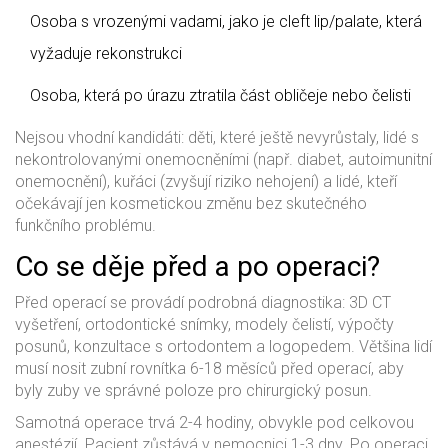
Osoba s vrozenými vadami, jako je cleft lip/palate, která
vyžaduje rekonstrukci
Osoba, která po úrazu ztratila část obličeje nebo čelisti
Nejsou vhodní kandidáti: děti, které ještě nevyrůstaly, lidé s
nekontrolovanými onemocněními (např. diabet, autoimunitní
onemocnění), kuřáci (zvyšují riziko nehojení) a lidé, kteří
očekávají jen kosmetickou změnu bez skutečného
funkčního problému.
Co se děje před a po operaci?
Před operací se provádí podrobná diagnostika: 3D CT
vyšetření, ortodontické snímky, modely čelistí, výpočty
posunů, konzultace s ortodontem a logopedem. Většina lidí
musí nosit zubní rovnítka 6-18 měsíců před operací, aby
byly zuby ve správné poloze pro chirurgický posun.
Samotná operace trvá 2-4 hodiny, obvykle pod celkovou
anestézií. Pacient zůstává v nemocnici 1-3 dny. Po operaci