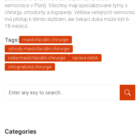
nemocnice v Plzni). Všechny mají specializované týmy s
chirurgy, ortodonty a logopedy. Většina veřejných nemocnic
má přístup k těmto službám, ale čekací doba může být 6-
18 měsíců.
Tags:
maxilofaciální chirurgie
výhody maxilofaciální chirurgie
rizika maxilofaciální chirurgie
oprava čelisti
ortognatická chirurgie
Categories