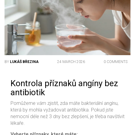
BY
LUKÁŠ BŘEZINA
24 MARCH 2026
0 COMMENTS
Kontrola příznaků angíny bez
antibiotik
Pomůžeme vám zjistit, zda máte bakteriální angínu,
která by mohla vyžadovat antibiotika. Pokud jste
nemocní déle než 3 dny bez zlepšení, je třeba navštívit
lékaře.
Vyberte příznaky, které máte: