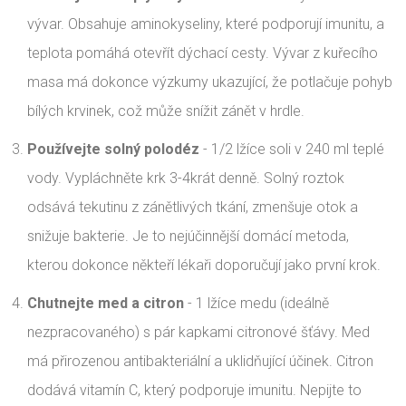
vývar. Obsahuje aminokyseliny, které podporují imunitu, a
teplota pomáhá otevřít dýchací cesty. Vývar z kuřecího
masa má dokonce výzkumy ukazující, že potlačuje pohyb
bílých krvinek, což může snížit zánět v hrdle.
Používejte solný polodéz
- 1/2 lžíce soli v 240 ml teplé
vody. Vypláchněte krk 3-4krát denně. Solný roztok
odsává tekutinu z zánětlivých tkání, zmenšuje otok a
snižuje bakterie. Je to nejúčinnější domácí metoda,
kterou dokonce někteří lékaři doporučují jako první krok.
Chutnejte med a citron
- 1 lžíce medu (ideálně
nezpracovaného) s pár kapkami citronové šťávy. Med
má přirozenou antibakteriální a uklidňující účinek. Citron
dodává vitamín C, který podporuje imunitu. Nepijte to