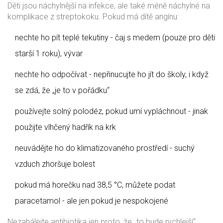
Děti jsou náchylnější na infekce, ale také méně náchylné na
komplikace z streptokoku. Pokud má dítě angínu:
nechte ho pít teplé tekutiny - čaj s medem (pouze pro děti
starší 1 roku), vývar
nechte ho odpočívat - nepřinucujte ho jít do školy, i když
se zdá, že „je to v pořádku“
používejte solný polodéz, pokud umí vypláchnout - jinak
použijte vlhčený hadřík na krk
neuvádějte ho do klimatizovaného prostředí - suchý
vzduch zhoršuje bolest
pokud má horečku nad 38,5 °C, můžete podat
paracetamol - ale jen pokud je nespokojené
Nezahálejte antibiotika jen proto, že „to bude rychlejší“.