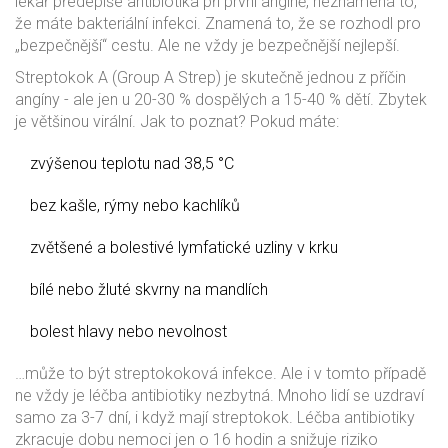
lékař předepíše antibiotika při první angíně, neznamená to,
že máte bakteriální infekci. Znamená to, že se rozhodl pro
„bezpečnější“ cestu. Ale ne vždy je bezpečnější nejlepší.
Streptokok A (Group A Strep) je skutečně jednou z příčin
angíny - ale jen u 20-30 % dospělých a 15-40 % dětí. Zbytek
je většinou virální. Jak to poznat? Pokud máte:
zvýšenou teplotu nad 38,5 °C
bez kašle, rýmy nebo kachlíků
zvětšené a bolestivé lymfatické uzliny v krku
bílé nebo žluté skvrny na mandlích
bolest hlavy nebo nevolnost
…může to být streptokoková infekce. Ale i v tomto případě
ne vždy je léčba antibiotiky nezbytná. Mnoho lidí se uzdraví
samo za 3-7 dní, i když mají streptokok. Léčba antibiotiky
zkracuje dobu nemoci jen o 16 hodin a snižuje riziko