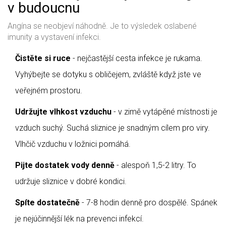
v budoucnu
Angína se neobjeví náhodně. Je to výsledek oslabené
imunity a vystavení infekci.
Čistěte si ruce
- nejčastější cesta infekce je rukama.
Vyhýbejte se dotyku s obličejem, zvláště když jste ve
veřejném prostoru.
Udržujte vlhkost vzduchu
- v zimě vytápěné místnosti je
vzduch suchý. Suchá sliznice je snadným cílem pro viry.
Vlhčič vzduchu v ložnici pomáhá.
Pijte dostatek vody denně
- alespoň 1,5-2 litry. To
udržuje sliznice v dobré kondici.
Spíte dostatečně
- 7-8 hodin denně pro dospělé. Spánek
je nejúčinnější lék na prevenci infekcí.