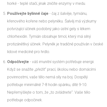
horké - teplé stačí, jinak zničíte enzymy v medu.
Používejte bylinné čaje
- čaj z šalvěje, tymiánu,
křenového kořene nebo pelyněku. Šalvěj má výzkumy
potvrzující účinek podobný jako ústní gely s lékem
chlorhexidin. Tymián obsahuje timol, který má silný
protizánětlivý účinek. Pelyněk je tradičně používán v české
lidové medicíně pro hrdlo.
Odpočívejte
- váš imunitní systém potřebuje energii.
Když se snažíte „přežít“ prací, školou nebo domácími
povinnostmi, vaše tělo nemá síly na boj. Dospělý
potřebuje minimálně 7-8 hodin spánku, dítě 9-10.
Nepřemýšlejte o tom, že „to zvládnete“. Vaše tělo
potřebuje odpočinek.