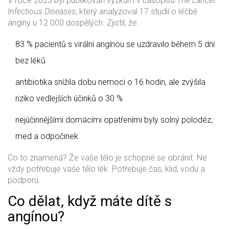
V roce 2023 byl publikován výzkum v časopisu
The Lancet
Infectious Diseases
, který analyzoval 17 studií o léčbě
angíny u 12 000 dospělých. Zjistil, že:
83 % pacientů s virální angínou se uzdravilo během 5 dní
bez léků
antibiotika snížila dobu nemoci o 16 hodin, ale zvýšila
riziko vedlejších účinků o 30 %
nejúčinnějšími domácími opatřeními byly solný polodéz,
med a odpočinek
Co to znamená? Že vaše tělo je schopné se obránit. Ne
vždy potřebuje vaše tělo lék. Potřebuje čas, klid, vodu a
podporu.
Co dělat, když máte dítě s
angínou?