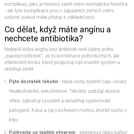
komplikací, jako je hnisavý zánět nebo revmatická horečka
- ale tyto komplikace jsou v západních zemích velmi
vzácné, pokud máte přístup k základní péči.
Co dělat, když máte angínu a
nechcete antibiotika?
Nejlepší léčba angíny bez antibiotik není žádný jediný
„superprostředek“. Je to kombinace jednoduchých, ale
efektivních kroků, které podporují váš imunitní systém a
uklidňují zánět.
Pijte dostatek tekutin
- teplá voda, bylinné čaje, vývary.
Nealkoholické, nekofeinové. Tekutiny zadržují sliznice
vlhké, zabraňují vysušení a usnadňují vyplavování
patogenů. Káva a čaj s kofeinem mohou zhoršit sucho v
krku.
Polévejte se teplým vývarem
- zeleninový nebo kuřecí