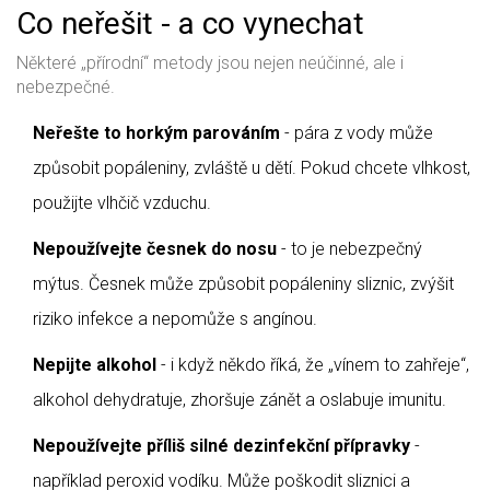
Co neřešit - a co vynechat
Některé „přírodní“ metody jsou nejen neúčinné, ale i
nebezpečné.
Neřešte to horkým parováním
- pára z vody může
způsobit popáleniny, zvláště u dětí. Pokud chcete vlhkost,
použijte vlhčič vzduchu.
Nepoužívejte česnek do nosu
- to je nebezpečný
mýtus. Česnek může způsobit popáleniny sliznic, zvýšit
riziko infekce a nepomůže s angínou.
Nepijte alkohol
- i když někdo říká, že „vínem to zahřeje“,
alkohol dehydratuje, zhoršuje zánět a oslabuje imunitu.
Nepoužívejte příliš silné dezinfekční přípravky
-
například peroxid vodíku. Může poškodit sliznici a