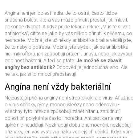
Angína není jen bolest hrdla. Je to ostrá, často těžce
snášená bolest, která vás může přinutit přestat jíst, mluvit,
dokonce dýchat. A když přijde lékař a řekne: „Musíte si vzít
antibiotika“, cítíte se jako by vás někdo přinutil k něčemu, co
nechcete. Možná jste už někdy antibiotika brali a věděli jste,
že to nebylo potřeba. Možná jste slyšeli, jak se antibiotika
ničí mikroflóru, jak způsobují průjem, únavu, nebo jak zvyšují
odolnost bakterií. A teď se ptáte:
Je možné se zbavit
angíny bez antibiotik?
Odpověď je jednoduchá: ano. Ale
ne tak, jak si to mnozí představují.
Angína není vždy bakteriální
Nejčastější příčina angíny není streptokok, ale virus. Ať už jde
o virus chřipky, rýmy, mononukleózy nebo adénoviru -
všechny tyto infekce způsobují zánět hltanu, zarudnutí,
bolest při polykání a často i horečku. Antibiotika na viry
úplně nic neudělají. Nezkracují dobu onemocnění, nezlepšují
příznaky, jen vás vystavují riziku vedlejších účinků. Když vám