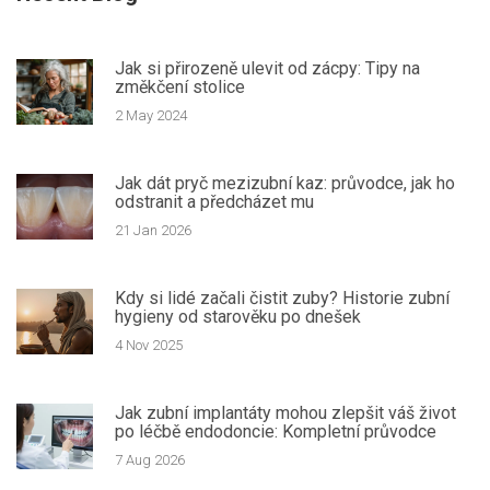
Jak si přirozeně ulevit od zácpy: Tipy na
změkčení stolice
2 May 2024
Jak dát pryč mezizubní kaz: průvodce, jak ho
odstranit a předcházet mu
21 Jan 2026
Kdy si lidé začali čistit zuby? Historie zubní
hygieny od starověku po dnešek
4 Nov 2025
Jak zubní implantáty mohou zlepšit váš život
po léčbě endodoncie: Kompletní průvodce
7 Aug 2026