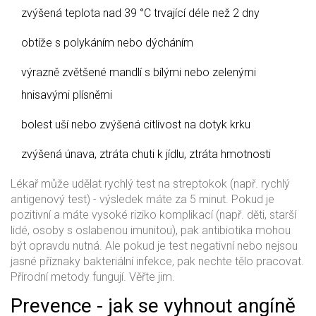
zvýšená teplota nad 39 °C trvající déle než 2 dny
obtíže s polykáním nebo dýcháním
výrazně zvětšené mandlí s bílými nebo zelenými
hnisavými plísněmi
bolest uší nebo zvýšená citlivost na dotyk krku
zvýšená únava, ztráta chuti k jídlu, ztráta hmotnosti
Lékař může udělat rychlý test na streptokok (např. rychlý
antigenový test) - výsledek máte za 5 minut. Pokud je
pozitivní a máte vysoké riziko komplikací (např. děti, starší
lidé, osoby s oslabenou imunitou), pak antibiotika mohou
být opravdu nutná. Ale pokud je test negativní nebo nejsou
jasné příznaky bakteriální infekce, pak nechte tělo pracovat.
Přírodní metody fungují. Věřte jim.
Prevence - jak se vyhnout angíně