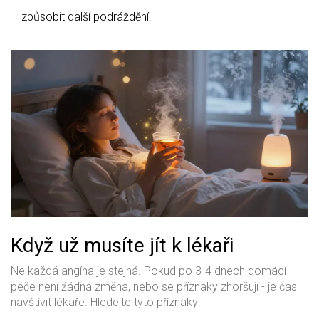
způsobit další podráždění.
Když už musíte jít k lékaři
Ne každá angína je stejná. Pokud po 3-4 dnech domácí
péče není žádná změna, nebo se příznaky zhoršují - je čas
navštívit lékaře. Hledejte tyto příznaky: