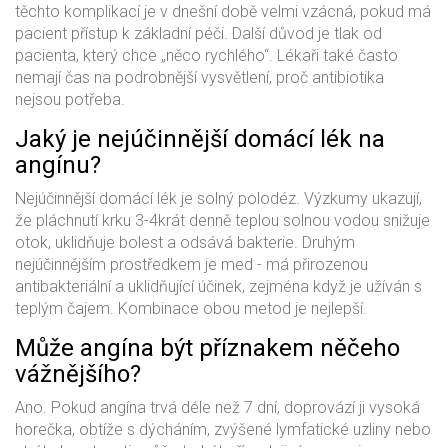
těchto komplikací je v dnešní době velmi vzácná, pokud má
pacient přístup k základní péči. Další důvod je tlak od
pacienta, který chce „něco rychlého“. Lékaři také často
nemají čas na podrobnější vysvětlení, proč antibiotika
nejsou potřeba.
Jaký je nejúčinnější domácí lék na
angínu?
Nejúčinnější domácí lék je solný polodéz. Výzkumy ukazují,
že pláchnutí krku 3-4krát denně teplou solnou vodou snižuje
otok, uklidňuje bolest a odsává bakterie. Druhým
nejúčinnějším prostředkem je med - má přirozenou
antibakteriální a uklidňující účinek, zejména když je užíván s
teplým čajem. Kombinace obou metod je nejlepší.
Může angína být příznakem něčeho
vážnějšího?
Ano. Pokud angína trvá déle než 7 dní, doprovází ji vysoká
horečka, obtíže s dýcháním, zvýšené lymfatické uzliny nebo