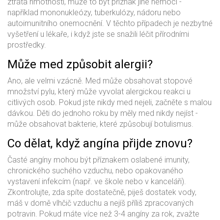
ztráta hmotnosti, může to být příznak jiné nemoci -
například mononukleózy, tuberkulózy, nádoru nebo
autoimunitního onemocnění. V těchto případech je nezbytné
vyšetření u lékaře, i když jste se snažili léčit přírodními
prostředky.
Může med způsobit alergii?
Ano, ale velmi vzácně. Med může obsahovat stopové
množství pylu, který může vyvolat alergickou reakci u
citlivých osob. Pokud jste nikdy med nejeli, začněte s malou
dávkou. Děti do jednoho roku by měly med nikdy nejíst -
může obsahovat bakterie, které způsobují botulismus.
Co dělat, když angína přijde znovu?
Časté angíny mohou být příznakem oslabené imunity,
chronického suchého vzduchu, nebo opakovaného
vystavení infekcím (např. ve škole nebo v kanceláři).
Zkontrolujte, zda spíte dostatečně, piješ dostatek vody,
máš v domě vlhčič vzduchu a nejíš příliš zpracovaných
potravin. Pokud máte více než 3-4 angíny za rok, zvažte