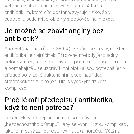
Většina dětských angín se vyléčí sama. A každé
antibiotikum, které dítě dostane, zvyšuje riziko, že v
budoucnu bude mít problémy s odpovědí na infekce.
Je možné se zbavit angíny bez
antibiotik?
Ano, většina angín (asi 70-80 %) je způsobena viry, na které
antibiotika nemají účinek. Přirozené metody jako solný
polodéz, med, teplé tekutiny a odpočinek podporují imunitu
a pomáhají tělu se uzdravit. Antibiotika jsou potřebná jen v
případě potvrzené bakteriální infekce, například
streptokokem A, a to jen u lidí s vysokým rizikem
komplikací.
Proč lékaři předepisují antibiotika,
když to není potřeba?
Lékaři někdy předepisují antibiotika z důvodu
„bezpečnostního přístupu“ - aby se vyhnuli riziku komplikací,
jako je hnisavý zánět nebo revmatická horečka. Většina