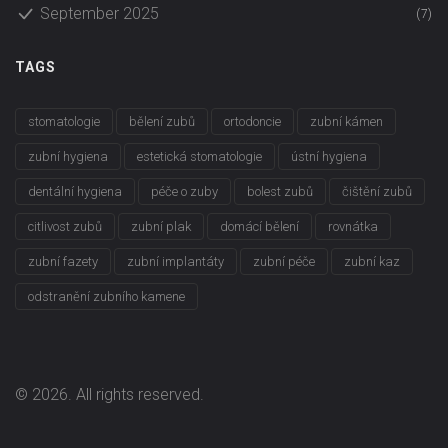
September 2025
(7)
TAGS
stomatologie
bělení zubů
ortodoncie
zubní kámen
zubní hygiena
estetická stomatologie
ústní hygiena
dentální hygiena
péče o zuby
bolest zubů
čištění zubů
citlivost zubů
zubní plak
domácí bělení
rovnátka
zubní fazety
zubní implantáty
zubní péče
zubní kaz
odstranění zubního kamene
© 2026. All rights reserved.