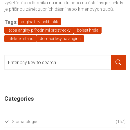
vyšetření u odborníka na imunitu nebo na ústní hygii - někdy
je příčinou zánět zubních dásní nebo kmenových zubů.
Tags:
angína bez antibiotik
léčba angíny přírodními prostředky
bolest hrdla
infekce hrtanu
domácí léky na angínu
Categories
Stomatologie
(157)