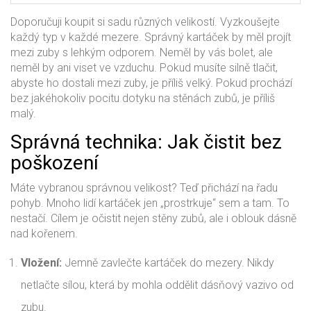
Doporučuji koupit si sadu různých velikostí. Vyzkoušejte
každý typ v každé mezere. Správný kartáček by měl projít
mezi zuby s lehkým odporem. Neměl by vás bolet, ale
neměl by ani viset ve vzduchu. Pokud musíte silně tlačit,
abyste ho dostali mezi zuby, je příliš velký. Pokud prochází
bez jakéhokoliv pocitu dotyku na stěnách zubů, je příliš
malý.
Správná technika: Jak čistit bez
poškození
Máte vybranou správnou velikost? Teď přichází na řadu
pohyb. Mnoho lidí kartáček jen „prostrkuje“ sem a tam. To
nestačí. Cílem je očistit nejen stěny zubů, ale i oblouk dásně
nad kořenem.
Vložení:
Jemně zavlečte kartáček do mezery. Nikdy
netlačte sílou, která by mohla oddělit dásňový vazivo od
zubu.