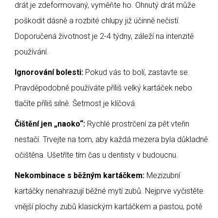
drát je zdeformovaný, vyměňte ho. Ohnutý drát může
poškodit dásně a rozbité chlupy již účinně nečistí.
Doporučená životnost je 2-4 týdny, záleží na intenzitě
používání.
Ignorování bolesti:
Pokud vás to bolí, zastavte se.
Pravděpodobně používáte příliš velký kartáček nebo
tlačíte příliš silně. Šetrnost je klíčová.
Čištění jen „naoko“:
Rychlé prostrčení za pět vteřin
nestačí. Trvejte na tom, aby každá mezera byla důkladně
očištěna. Ušetříte tím čas u dentisty v budoucnu.
Nekombinace s běžným kartáčkem:
Mezizubní
kartáčky nenahrazují běžné mytí zubů. Nejprve vyčistěte
vnější plochy zubů klasickým kartáčkem a pastou, poté