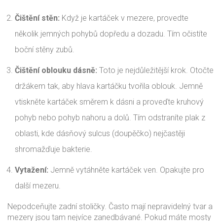
Čištění stěn:
Když je kartáček v mezere, provedte
několik jemných pohybů dopředu a dozadu. Tím očistíte
boční stěny zubů.
Čištění oblouku dásně:
Toto je nejdůležitější krok. Otočte
držákem tak, aby hlava kartáčku tvořila oblouk. Jemně
vtiskněte kartáček směrem k dásni a proveďte kruhový
pohyb nebo pohyb nahoru a dolů. Tím odstraníte plak z
oblasti, kde dásňový sulcus (doupěčko) nejčastěji
shromažďuje bakterie.
Vytažení:
Jemně vytáhněte kartáček ven. Opakujte pro
další mezeru.
Nepodceňujte zadní stoličky. Často mají nepravidelný tvar a
mezery jsou tam nejvíce zanedbávané. Pokud máte mosty