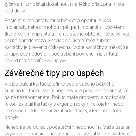
tyčinkami umožňují dosáhnout i na těžko přístupná místa
pod dráty.
Pacienti s implantáty musí být extra opatrní. Ačkoli
implantáty nekazí, mohou trpět peri-implantitis - zánětem
tkáně kolem implantátu. Tento stav je obtížněji léčitelný než
běžná paradentóza. Pravidelné čištění mezizubními
kartáčky je prevencí číslo jedna. Volte kartáčky s měkkými
chlupy, aby nedošlo k poškrábání povrchu implantátu,
pokud má specifickou úpravu.
Závěrečné tipy pro úspěch
Vložte balení kartáčků přímo vedle vašeho běžného
zubního kartáčku. Viditelnost zvyšuje pravděpodobnost, že
na ně nezapomenete. Pokud máte problémy s motorikou
rukou, existují kartáčky s ergonomickými rukojetmi nebo
dokonce elektrické mezizubní kartáčky, které usnadňují
pohyb.
Nenechte se odradit počátečním nepohodlím. Vaše ústa si
zvyknou. Po měsíci budete mít pocit, že zuby jsou skutečně