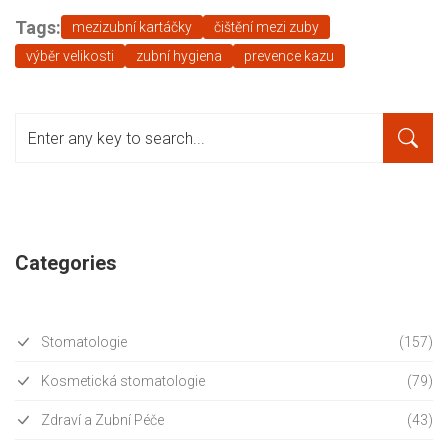
Tags:
mezizubní kartáčky
čištění mezi zuby
výběr velikosti
zubní hygiena
prevence kazu
Categories
Stomatologie
(157)
Kosmetická stomatologie
(79)
Zdraví a Zubní Péče
(43)