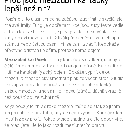
Proč jsou mezizubní kartáčky
lepší než nit?
Pojďme si to ujasnit hned na začátku. Zubní nit je skvělá, ale
má své limity. Funguje dobře tam, kde jsou zuby těsně vedle
sebe a kontakt mezi nimi je pevný. Jakmile se však mezi
zuby objeví mezera - ať už kvůli přirozenému tvaru chrupu,
stárnutí, nebo ústupu dásní - nit se tam „ztrácí“. Nedokáže
efektivně odstranit biofilm, protože nemá objem.
Mezizubní kartáček
je
malý kartáček s drátkem, určený k
čištění mezer mezi zuby a pod okrajem dásně
. Na rozdíl od
nitě má kartáček fyzický objem. Dokáže vyplnit celou
mezeru a mechanicky smetnout plak ze všech stran. Studie
ukazují, že pravidelné používání mezizubních kartáčků
snižuje množství gingiválního indexu (zánětu dásní) výrazněji
než použití pouze zubní nitě.
Když použijete nit v široké mezere, může se stát, že ji tam
jen protáhnete bez toho, abyste něco vyčistili. Kartáček tam
musí fyzicky projít. Pokud projde snadno a cítíte odpor, víte,
že pracujete. Je to jako rozdíl mezi utřením prachu