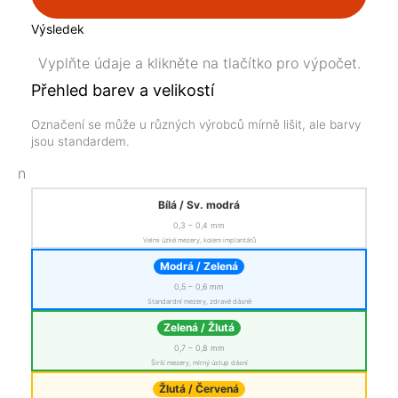
Výsledek
Vyplňte údaje a klikněte na tlačítko pro výpočet.
Přehled barev a velikostí
Označení se může u různých výrobců mírně lišit, ale barvy
jsou standardem.
n
Bílá / Sv. modrá
0,3 – 0,4 mm
Velmi úzké mezery, kolem implantátů
Modrá / Zelená
0,5 – 0,6 mm
Standardní mezery, zdravé dásně
Zelená / Žlutá
0,7 – 0,8 mm
Širší mezery, mírný ústup dásní
Žlutá / Červená