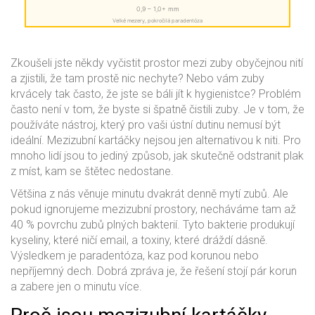
0,9 – 1,0+ mm
Velké mezery, pokročilá paradentóza
Zkoušeli jste někdy vyčistit prostor mezi zuby obyčejnou nití
a zjistili, že tam prostě nic nechyte? Nebo vám zuby
krvácely tak často, že jste se báli jít k hygienistce? Problém
často není v tom, že byste si špatně čistili zuby. Je v tom, že
používáte nástroj, který pro vaši ústní dutinu nemusí být
ideální. Mezizubní kartáčky nejsou jen alternativou k niti. Pro
mnoho lidí jsou to jediný způsob, jak skutečně odstranit plak
z míst, kam se štětec nedostane.
Většina z nás věnuje minutu dvakrát denně mytí zubů. Ale
pokud ignorujeme mezizubní prostory, necháváme tam až
40 % povrchu zubů plných bakterií. Tyto bakterie produkují
kyseliny, které ničí email, a toxiny, které dráždí dásně.
Výsledkem je paradentóza, kaz pod korunou nebo
nepříjemný dech. Dobrá zpráva je, že řešení stojí pár korun
a zabere jen o minutu více.