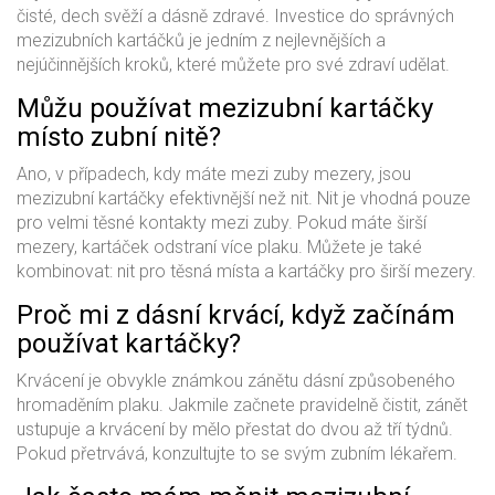
čisté, dech svěží a dásně zdravé. Investice do správných
mezizubních kartáčků je jedním z nejlevnějších a
nejúčinnějších kroků, které můžete pro své zdraví udělat.
Můžu používat mezizubní kartáčky
místo zubní nitě?
Ano, v případech, kdy máte mezi zuby mezery, jsou
mezizubní kartáčky efektivnější než nit. Nit je vhodná pouze
pro velmi těsné kontakty mezi zuby. Pokud máte širší
mezery, kartáček odstraní více plaku. Můžete je také
kombinovat: nit pro těsná místa a kartáčky pro širší mezery.
Proč mi z dásní krvácí, když začínám
používat kartáčky?
Krvácení je obvykle známkou zánětu dásní způsobeného
hromaděním plaku. Jakmile začnete pravidelně čistit, zánět
ustupuje a krvácení by mělo přestat do dvou až tří týdnů.
Pokud přetrvává, konzultujte to se svým zubním lékařem.