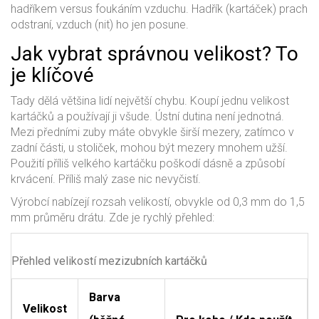
hadříkem versus foukáním vzduchu. Hadřík (kartáček) prach
odstraní, vzduch (nit) ho jen posune.
Jak vybrat správnou velikost? To
je klíčové
Tady dělá většina lidí největší chybu. Koupí jednu velikost
kartáčků a používají ji všude. Ústní dutina není jednotná.
Mezi předními zuby máte obvykle širší mezery, zatímco v
zadní části, u stoliček, mohou být mezery mnohem užší.
Použití příliš velkého kartáčku poškodí dásně a způsobí
krvácení. Příliš malý zase nic nevyčistí.
Výrobcí nabízejí rozsah velikostí, obvykle od 0,3 mm do 1,5
mm průměru drátu. Zde je rychlý přehled:
Přehled velikostí mezizubních kartáčků
Barva
Velikost