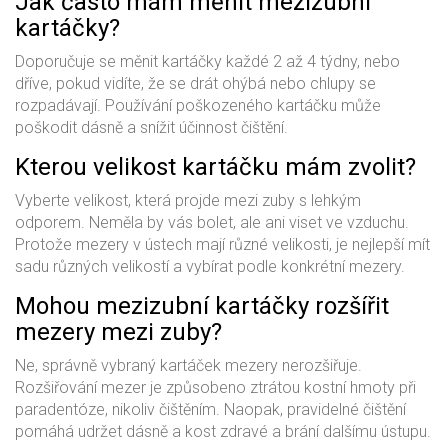
Jak často mám měnit mezizubní
kartáčky?
Doporučuje se měnit kartáčky každé 2 až 4 týdny, nebo
dříve, pokud vidíte, že se drát ohýbá nebo chlupy se
rozpadávají. Používání poškozeného kartáčku může
poškodit dásně a snížit účinnost čištění.
Kterou velikost kartáčku mám zvolit?
Vyberte velikost, která projde mezi zuby s lehkým
odporem. Neměla by vás bolet, ale ani viset ve vzduchu.
Protože mezery v ústech mají různé velikosti, je nejlepší mít
sadu různých velikostí a vybírat podle konkrétní mezery.
Mohou mezizubní kartáčky rozšířit
mezery mezi zuby?
Ne, správně vybraný kartáček mezery nerozšiřuje.
Rozšiřování mezer je způsobeno ztrátou kostní hmoty při
paradentóze, nikoliv čištěním. Naopak, pravidelné čištění
pomáhá udržet dásně a kost zdravé a brání dalšímu ústupu.