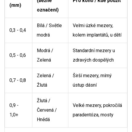
(běžné
Pro koho / Kde použít
(mm)
označení)
Bílá / Světle
Velmi úzké mezery,
0,3 - 0,4
modrá
kolem implantátů, u dětí
Modrá /
Standardní mezery u
0,5 - 0,6
Zelená
zdravých dospělých
Zelená /
Širší mezery, mírný
0,7 - 0,8
Žlutá
ústup dásní
Žlutá /
0,9 -
Velké mezery, pokročilá
Červená /
1,0+
paradentóza, mosty
Hnědá