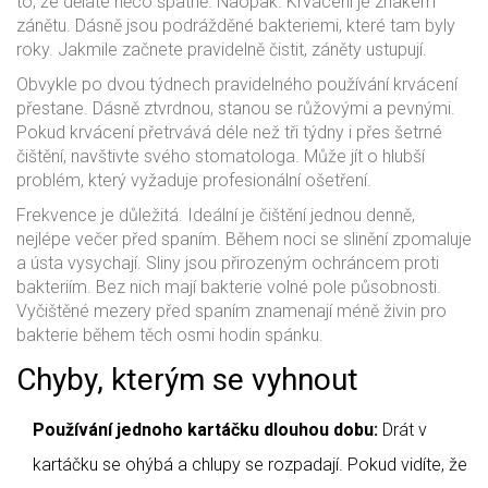
to, že děláte něco špatně. Naopak. Krvácení je znakem
zánětu. Dásně jsou podrážděné bakteriemi, které tam byly
roky. Jakmile začnete pravidelně čistit, záněty ustupují.
Obvykle po dvou týdnech pravidelného používání krvácení
přestane. Dásně ztvrdnou, stanou se růžovými a pevnými.
Pokud krvácení přetrvává déle než tři týdny i přes šetrné
čištění, navštivte svého stomatologa. Může jít o hlubší
problém, který vyžaduje profesionální ošetření.
Frekvence je důležitá. Ideální je čištění jednou denně,
nejlépe večer před spaním. Během noci se slinění zpomaluje
a ústa vysychají. Sliny jsou přirozeným ochráncem proti
bakteriím. Bez nich mají bakterie volné pole působnosti.
Vyčištěné mezery před spaním znamenají méně živin pro
bakterie během těch osmi hodin spánku.
Chyby, kterým se vyhnout
Používání jednoho kartáčku dlouhou dobu:
Drát v
kartáčku se ohýbá a chlupy se rozpadají. Pokud vidíte, že