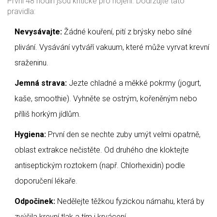
První 48 hodin jsou kritické pro hojení. Dodržujte tato
pravidla:
Nevysávajte:
Žádné kouření, pití z brýsky nebo silné
plivání. Vysávání vytváří vakuum, které může vyrvat krevní
sraženinu.
Jemná strava:
Jezte chladné a měkké pokrmy (jogurt,
kaše, smoothie). Vyhněte se ostrým, kořeněným nebo
příliš horkým jídlům.
Hygiena:
První den se nechte zuby umýt velmi opatrně,
oblast extrakce nečistěte. Od druhého dne kloktejte
antiseptickým roztokem (např. Chlorhexidin) podle
doporučení lékaře.
Odpočinek:
Nedělejte těžkou fyzickou námahu, která by
zvýšila krevní tlak a tím i krvácení.