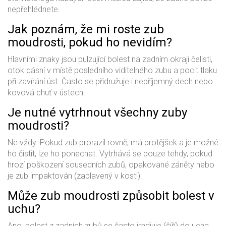
nepřehlédnete.
Jak poznám, že mi roste zub
moudrosti, pokud ho nevidím?
Hlavními znaky jsou pulzující bolest na zadním okraji čelisti,
otok dásní v místě posledního viditelného zubu a pocit tlaku
při zavírání úst. Často se přidružuje i nepříjemný dech nebo
kovová chuť v ústech.
Je nutné vytrhnout všechny zuby
moudrosti?
Ne vždy. Pokud zub prorazil rovně, má protějšek a je možné
ho čistit, lze ho ponechat. Vytrhává se pouze tehdy, pokud
hrozí poškození sousedních zubů, opakované záněty nebo
je zub impaktován (zaplavený v kosti).
Může zub moudrosti způsobit bolest v
uchu?
Ano, bolest z zadních zubů se často iradiuje (šíří) do ucha,