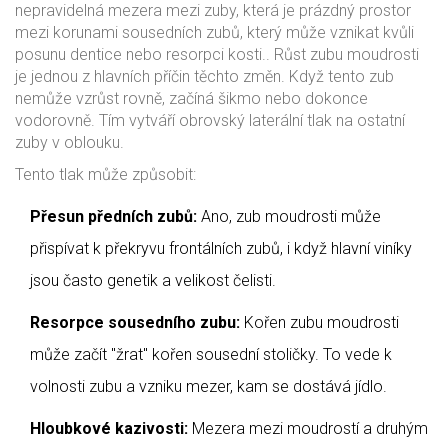
nepravidelná
mezera mezi zuby
, která je
prázdný prostor
mezi korunami sousedních zubů, který může vznikat kvůli
posunu dentice nebo resorpci kosti
.
. Růst zubu moudrosti
je jednou z hlavních příčin těchto změn. Když tento zub
nemůže vzrůst rovně, začíná šikmo nebo dokonce
vodorovně. Tím vytváří obrovský laterální tlak na ostatní
zuby v oblouku.
Tento tlak může způsobit:
Přesun předních zubů:
Ano, zub moudrosti může
přispívat k překryvu frontálních zubů, i když hlavní viníky
jsou často genetik a velikost čelisti.
Resorpce sousedního zubu:
Kořen zubu moudrosti
může začít "žrat" kořen sousední stoličky. To vede k
volnosti zubu a vzniku mezer, kam se dostává jídlo.
Hloubkové kazivosti:
Mezera mezi moudrostí a druhým