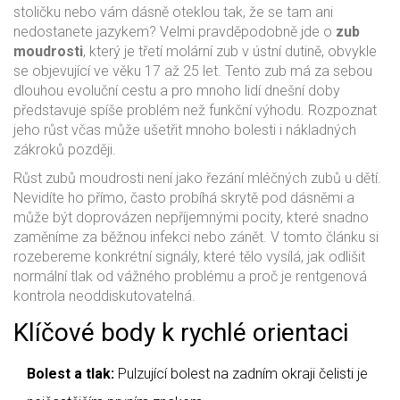
stoličku nebo vám dásně oteklou tak, že se tam ani
nedostanete jazykem? Velmi pravděpodobně jde o
zub
moudrosti
, který je
třetí molární zub v ústní dutině, obvykle
se objevující ve věku 17 až 25 let
.
Tento zub má za sebou
dlouhou evoluční cestu a pro mnoho lidí dnešní doby
představuje spíše problém než funkční výhodu. Rozpoznat
jeho růst včas může ušetřit mnoho bolesti i nákladných
zákroků později.
Růst zubů moudrosti není jako řezání mléčných zubů u dětí.
Nevidíte ho přímo, často probíhá skrytě pod dásněmi a
může být doprovázen nepříjemnými pocity, které snadno
zaměníme za běžnou infekci nebo zánět. V tomto článku si
rozebereme konkrétní signály, které tělo vysílá, jak odlišit
normální tlak od vážného problému a proč je rentgenová
kontrola neoddiskutovatelná.
Klíčové body k rychlé orientaci
Bolest a tlak:
Pulzující bolest na zadním okraji čelisti je