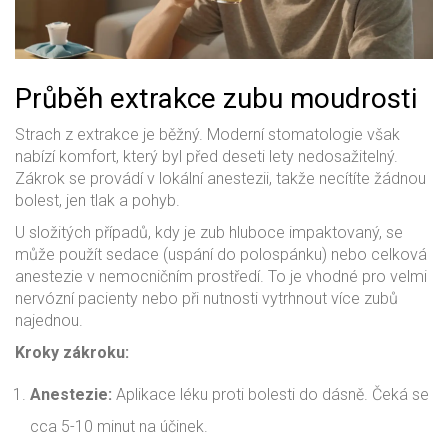
Průběh extrakce zubu moudrosti
Strach z extrakce je běžný. Moderní stomatologie však
nabízí komfort, který byl před deseti lety nedosažitelný.
Zákrok se provádí v lokální anestezii, takže necítíte žádnou
bolest, jen tlak a pohyb.
U složitých případů, kdy je zub hluboce impaktovaný, se
může použít sedace (uspání do polospánku) nebo celková
anestezie v nemocničním prostředí. To je vhodné pro velmi
nervózní pacienty nebo při nutnosti vytrhnout více zubů
najednou.
Kroky zákroku:
Anestezie:
Aplikace léku proti bolesti do dásně. Čeká se
cca 5-10 minut na účinek.