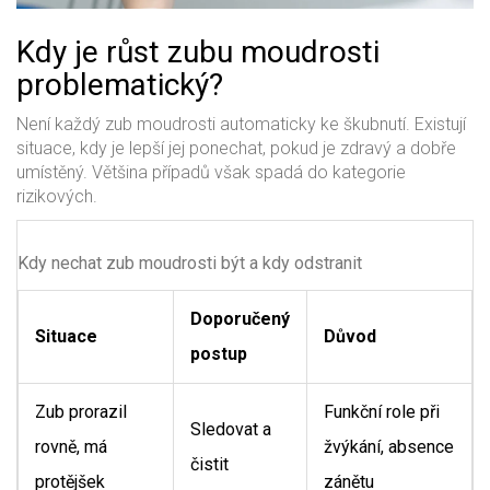
Kdy je růst zubu moudrosti
problematický?
Není každý zub moudrosti automaticky ke škubnutí. Existují
situace, kdy je lepší jej ponechat, pokud je zdravý a dobře
umístěný. Většina případů však spadá do kategorie
rizikových.
Kdy nechat zub moudrosti být a kdy odstranit
Doporučený
Situace
Důvod
postup
Zub prorazil
Funkční role při
Sledovat a
rovně, má
žvýkání, absence
čistit
protějšek
zánětu