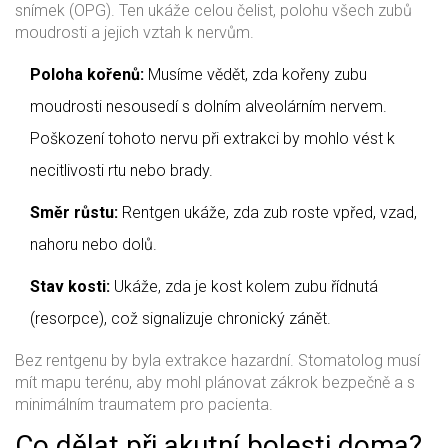
snímek (OPG). Ten ukáže celou čelist, polohu všech zubů
moudrosti a jejich vztah k nervům.
Poloha kořenů:
Musíme vědět, zda kořeny zubu
moudrosti nesousedí s dolním alveolárním nervem.
Poškození tohoto nervu při extrakci by mohlo vést k
necitlivosti rtu nebo brady.
Směr růstu:
Rentgen ukáže, zda zub roste vpřed, vzad,
nahoru nebo dolů.
Stav kosti:
Ukáže, zda je kost kolem zubu řídnutá
(resorpce), což signalizuje chronický zánět.
Bez rentgenu by byla extrakce hazardní. Stomatolog musí
mít mapu terénu, aby mohl plánovat zákrok bezpečně a s
minimálním traumatem pro pacienta.
Co dělat při akutní bolesti doma?