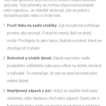
způsoby. Tyto příznaky se mohou objevovat postupně
nebo najednou. Je důležité sledovat, zda se jedná o
dočasné potíže, nebo o trvalý stav.
Pocit tlaku na zadní stoličky:
Zub moudrosti potřebuje
prostor, aby prorazil. Pokud ho nemá, tlačí na druhý
molár. Pociťujete to jako tupou, hlubokou bolest, která se
zhoršuje při žvýkání.
Bolestivé a otoklé dásně:
Dásně nad nebo vedle
posledního viditelného zubu jsou citlivé na dotek, červené
a nafouklé. To naznačuje, že zub se snaží prorazit přes
měkké tkáně.
Nepříjemný zápach z úst:
I když se snažíte čistit zuby
důkladně, cítíte štiplavou chuť nebo zápach. Často jde o
bakteriální plaky uvízlé v kapsičce mezi dásní a částečně