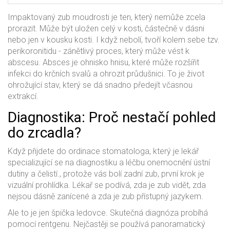
Impaktovaný zub moudrosti je ten, který nemůže zcela
prorazit. Může být uložen celý v kosti, částečně v dásni
nebo jen v kousku kosti. I když nebolí, tvoří kolem sebe tzv.
perikoronitidu - zánětlivý proces, který může vést k
abscesu. Absces je ohnisko hnisu, které může rozšířit
infekci do krčních svalů a ohrozit průdušnici. To je život
ohrožující stav, který se dá snadno předejít včasnou
extrakcí.
Diagnostika: Proč nestačí pohled
do zrcadla?
Když přijdete do ordinace
stomatologa
, který je
lekář
specializující se na diagnostiku a léčbu onemocnění ústní
dutiny a čelistí
.
, protože vás bolí zadní zub, první krok je
vizuální prohlídka. Lékař se podívá, zda je zub vidět, zda
nejsou dásně zanícené a zda je zub přístupný jazykem.
Ale to je jen špička ledovce. Skutečná diagnóza probíhá
pomocí rentgenu. Nejčastěji se používá panoramatický