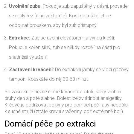
Uvolnění zubu:
Pokud je zub zapuštěný v dásni, provede
se malý řez (gingivektomie). Kost se může lehce
odbourat brouskem, aby byl zub přístupný.
Extrakce:
Zub se uvolní elevátorem a vyndá kleští.
Pokud je kořen silný, zub se někdy rozdělí na části pro
snadnější vytažení.
Zastavení krvácení:
Do extrakční jamky se vloží gázový
tampon. Kouskáte do něj 30-60 minut.
Po zákroku je běžné mírné krvácení a otok, který vrcholí
druhý den a poté slábne. Bolest lze zvládnout analgetiky.
Klíčové je dodržovat pokyny pro domácí péči, aby nedošlo
k suché struži (ztrátě krevní sraženiny, což extrémně bolí).
Domácí péče po extrakci