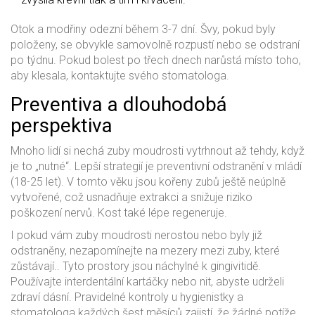
Otok a modřiny odezní během 3-7 dní. Švy, pokud byly
položeny, se obvykle samovolně rozpustí nebo se odstraní
po týdnu. Pokud bolest po třech dnech narůstá místo toho,
aby klesala, kontaktujte svého stomatologa.
Preventiva a dlouhodobá
perspektiva
Mnoho lidí si nechá zuby moudrosti vytrhnout až tehdy, když
je to „nutné“. Lepší strategií je preventivní odstranění v mládí
(18-25 let). V tomto věku jsou kořeny zubů ještě neúplně
vytvořené, což usnadňuje extrakci a snižuje riziko
poškození nervů. Kost také lépe regeneruje.
I pokud vám zuby moudrosti nerostou nebo byly již
odstraněny, nezapomínejte na
mezery mezi zuby
, které
zůstávají.
. Tyto prostory jsou náchylné k gingivitidě.
Používajte interdentální kartáčky nebo nit, abyste udrželi
zdraví dásní. Pravidelné kontroly u hygienistky a
stomatologa každých šest měsíců zajistí, že žádné potíže