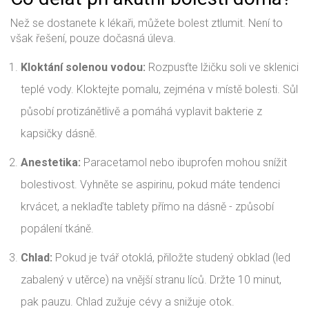
Než se dostanete k lékaři, můžete bolest ztlumit. Není to
však řešení, pouze dočasná úleva.
Kloktání solenou vodou:
Rozpusťte lžičku soli ve sklenici
teplé vody. Kloktejte pomalu, zejména v místě bolesti. Sůl
působí protizánětlivě a pomáhá vyplavit bakterie z
kapsičky dásně.
Anestetika:
Paracetamol nebo ibuprofen mohou snížit
bolestivost. Vyhněte se aspirinu, pokud máte tendenci
krvácet, a neklaďte tablety přímo na dásně - způsobí
popálení tkáně.
Chlad:
Pokud je tvář otoklá, přiložte studený obklad (led
zabalený v utěrce) na vnější stranu líců. Držte 10 minut,
pak pauzu. Chlad zužuje cévy a snižuje otok.