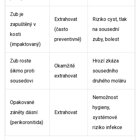
Zub je
Extrahovat
Riziko cyst, tlak
zapuštěný v
(často
na sousední
kosti
preventivně)
zuby, bolest
(impaktovaný)
Zub roste
Hrozí zkáza
Okamžitě
šikmo proti
sousedního
extrahovat
sousedovi
druhého moláru
Nemožnost
Opakované
hygieny,
záněty dásní
Extrahovat
systémové
(perikoronitida)
riziko infekce