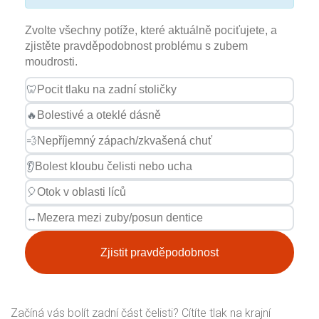
Zvolte všechny potíže, které aktuálně pociťujete, a
zjistěte pravděpodobnost problému s zubem
moudrosti.
🦷
Pocit tlaku na zadní stoličky
🔥
Bolestivé a oteklé dásně
💨
Nepříjemný zápach/zkvašená chuť
👂
Bolest kloubu čelisti nebo ucha
🎈
Otok v oblasti líců
↔️
Mezera mezi zuby/posun dentice
Zjistit pravděpodobnost
Začíná vás bolít zadní část čelisti? Cítíte tlak na krajní