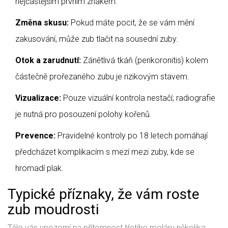
nejčastějším prvním znakem.
Změna skusu:
Pokud máte pocit, že se vám mění
zakusování, může zub tlačit na sousední zuby.
Otok a zarudnutí:
Zánětlivá tkáň (perikoronitis) kolem
částečně prořezaného zubu je rizikovým stavem.
Vizualizace:
Pouze vizuální kontrola nestačí; radiografie
je nutná pro posouzení polohy kořenů.
Prevence:
Pravidelné kontroly po 18 letech pomáhají
předcházet komplikacím s
mezí mezi zuby
, kde se
hromadí plak.
Typické příznaky, že vám roste
zub moudrosti
Tělo vás upozorní na přítomnost třetího moláru několika