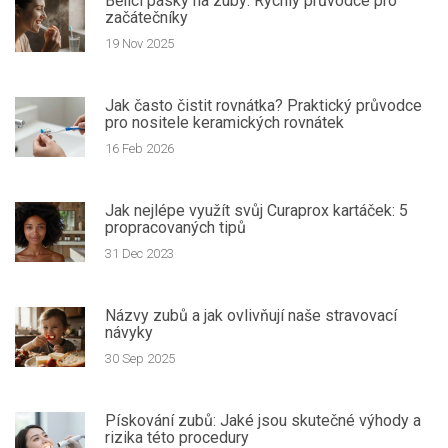
Bělicí pásky na zuby: Rychlý průvodce pro
začátečníky
19 Nov 2025
Jak často čistit rovnátka? Praktický průvodce
pro nositele keramických rovnátek
16 Feb 2026
Jak nejlépe využít svůj Curaprox kartáček: 5
propracovaných tipů
31 Dec 2023
Názvy zubů a jak ovlivňují naše stravovací
návyky
30 Sep 2025
Pískování zubů: Jaké jsou skutečné výhody a
rizika této procedury