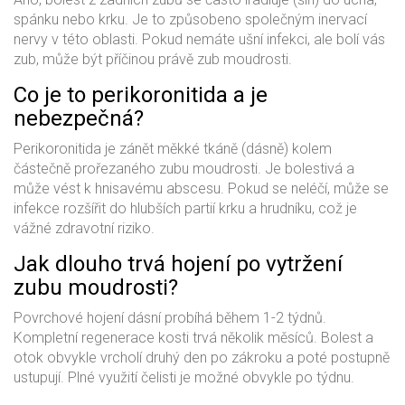
spánku nebo krku. Je to způsobeno společným inervací
nervy v této oblasti. Pokud nemáte ušní infekci, ale bolí vás
zub, může být příčinou právě zub moudrosti.
Co je to perikoronitida a je
nebezpečná?
Perikoronitida je zánět měkké tkáně (dásně) kolem
částečně prořezaného zubu moudrosti. Je bolestivá a
může vést k hnisavému abscesu. Pokud se neléčí, může se
infekce rozšířit do hlubších partií krku a hrudníku, což je
vážné zdravotní riziko.
Jak dlouho trvá hojení po vytržení
zubu moudrosti?
Povrchové hojení dásní probíhá během 1-2 týdnů.
Kompletní regenerace kosti trvá několik měsíců. Bolest a
otok obvykle vrcholí druhý den po zákroku a poté postupně
ustupují. Plné využití čelisti je možné obvykle po týdnu.