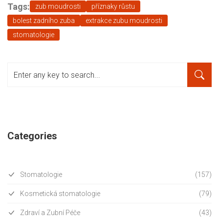
Tags:
zub moudrosti
příznaky růstu
bolest zadního zuba
extrakce zubu moudrosti
stomatologie
Categories
Stomatologie
(157)
Kosmetická stomatologie
(79)
Zdraví a Zubní Péče
(43)