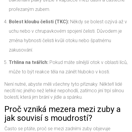
prořezaným zubem.
Bolest kloubu čelisti (TKC):
Někdy se bolest ozývá až v
uchu nebo v chrupavkovém spojení čelisti. Důvodem je
změna hybnosti čelisti kvůli otoku nebo špatnému
zakusování.
Trhlina na tvářích:
Pokud máte silnější otok v oblasti líců,
může to být reakce těla na zánět hluboko v kosti.
Není nutné, abyste měli všechny tyto příznaky. Někteří lidé
necítí nic jiného než lehké nepohodlí, zatímco jiní trpí silnou
bolestí, která jim brání v jídle a spánku.
Proč vzniká mezera mezi zuby a
jak souvisí s moudrostí?
Často se ptáte, proč se mezi zadními zuby objevuje