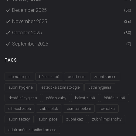
December 2025
(30)
November 2025
(28)
October 2025
(30)
September 2025
(7)
TAGS
stomatologie
bělení zubů
ortodoncie
zubní kámen
zubní hygiena
estetická stomatologie
ústní hygiena
dentální hygiena
péče o zuby
bolest zubů
čištění zubů
citlivost zubů
zubní plak
domácí bělení
rovnátka
zubní fazety
zubní péče
zubní kaz
zubní implantáty
odstranění zubního kamene