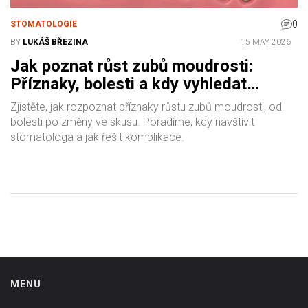
0
STOMATOLOGIE
BY
LUKÁŠ BŘEZINA
15 MAY 2026
Jak poznat růst zubů moudrosti:
Příznaky, bolesti a kdy vyhledat
pomoc
Zjistěte, jak rozpoznat příznaky růstu zubů moudrosti, od
bolesti po změny ve skusu. Poradíme, kdy navštívit
stomatologa a jak řešit komplikace.
MENU