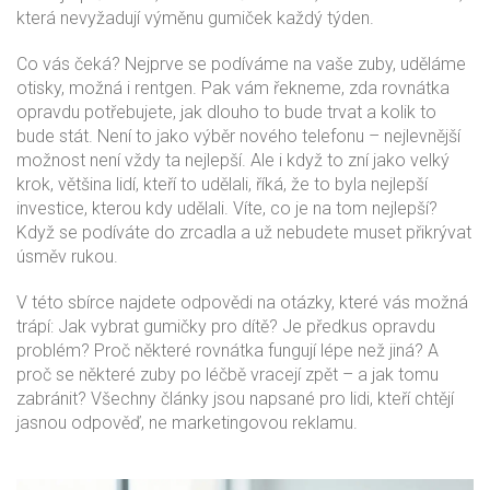
která nevyžadují výměnu gumiček každý týden.
Co vás čeká? Nejprve se podíváme na vaše zuby, uděláme
otisky, možná i rentgen. Pak vám řekneme, zda rovnátka
opravdu potřebujete, jak dlouho to bude trvat a kolik to
bude stát. Není to jako výběr nového telefonu – nejlevnější
možnost není vždy ta nejlepší. Ale i když to zní jako velký
krok, většina lidí, kteří to udělali, říká, že to byla nejlepší
investice, kterou kdy udělali. Víte, co je na tom nejlepší?
Když se podíváte do zrcadla a už nebudete muset přikrývat
úsměv rukou.
V této sbírce najdete odpovědi na otázky, které vás možná
trápí: Jak vybrat gumičky pro dítě? Je předkus opravdu
problém? Proč některé rovnátka fungují lépe než jiná? A
proč se některé zuby po léčbě vracejí zpět – a jak tomu
zabránit? Všechny články jsou napsané pro lidi, kteří chtějí
jasnou odpověď, ne marketingovou reklamu.