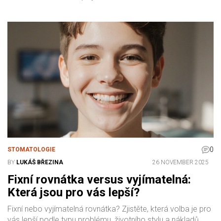
0
STOMATOLOGIE
BY
LUKÁŠ BŘEZINA
26 NOVEMBER 2025
Fixní rovnátka versus vyjímatelná:
Která jsou pro vás lepší?
Fixní nebo vyjímatelná rovnátka? Zjistěte, která volba je pro
vás lepší podle typu problému, životního stylu a nákladů.