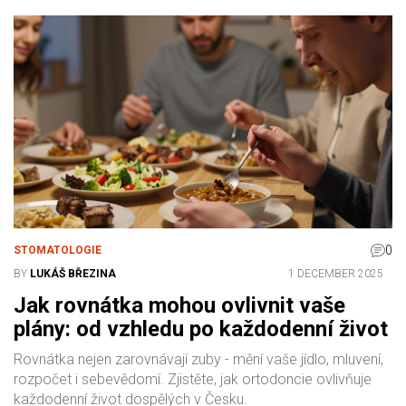
pro estetiku i pohodlí.
0
STOMATOLOGIE
BY
LUKÁŠ BŘEZINA
1 DECEMBER 2025
Jak rovnátka mohou ovlivnit vaše
plány: od vzhledu po každodenní život
Rovnátka nejen zarovnávají zuby - mění vaše jídlo, mluvení,
rozpočet i sebevědomí. Zjistěte, jak ortodoncie ovlivňuje
každodenní život dospělých v Česku.