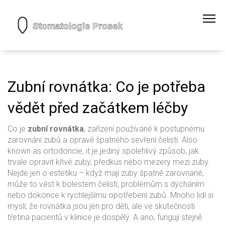
Zubní rovnátka: Co je potřeba
vědět před začátkem léčby
Co je
zubní rovnátka
,
zařízení používané k postupnému
zarovnání zubů a opravě špatného sevření čelistí
. Also
known as
ortodoncie
, it
je jediný spolehlivý způsob, jak
trvale opravit křivé zuby, předkus nebo mezery mezi zuby
.
Nejde jen o estetiku – když mají zuby špatně zarovnané,
může to vést k bolestem čelisti, problémům s dýcháním
nebo dokonce k rychlejšímu opotřebení zubů. Mnoho lidí si
myslí, že rovnátka jsou jen pro děti, ale ve skutečnosti
třetina pacientů v klinice je dospělý. A ano, fungují stejně