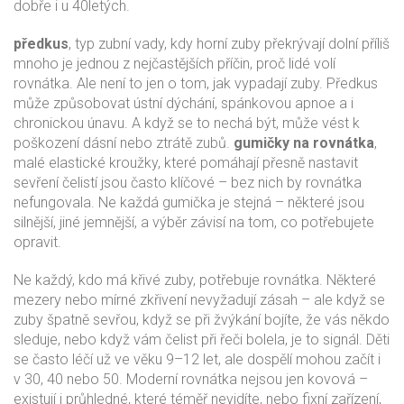
dobře i u 40letých.
předkus
,
typ zubní vady, kdy horní zuby překrývají dolní příliš
mnoho
je jednou z nejčastějších příčin, proč lidé volí
rovnátka. Ale není to jen o tom, jak vypadají zuby. Předkus
může způsobovat ústní dýchání, spánkovou apnoe a i
chronickou únavu. A když se to nechá být, může vést k
poškození dásní nebo ztrátě zubů.
gumičky na rovnátka
,
malé elastické kroužky, které pomáhají přesně nastavit
sevření čelistí
jsou často klíčové – bez nich by rovnátka
nefungovala. Ne každá gumička je stejná – některé jsou
silnější, jiné jemnější, a výběr závisí na tom, co potřebujete
opravit.
Ne každý, kdo má křivé zuby, potřebuje rovnátka. Některé
mezery nebo mírné zkřivení nevyžadují zásah – ale když se
zuby špatně sevřou, když se při žvýkání bojíte, že vás někdo
sleduje, nebo když vám čelist při řeči bolela, je to signál. Děti
se často léčí už ve věku 9–12 let, ale dospělí mohou začít i
v 30, 40 nebo 50. Moderní rovnátka nejsou jen kovová –
existují i průhledné, které téměř nevidíte, nebo fixní zařízení,