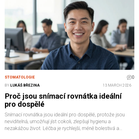
0
STOMATOLOGIE
BY
LUKÁŠ BŘEZINA
13 MARCH 2026
Proč jsou snímací rovnátka ideální
pro dospělé
Snímací rovnátka jsou ideální pro dospělé, protože jsou
neviditelná, umožňují jíst cokoli, zlepšují hygienu a
nezakážou život. Léčba je rychlejší, méně bolestivá a
předvídatelná. Více než 60 % dospělých v Česku si je vybírá