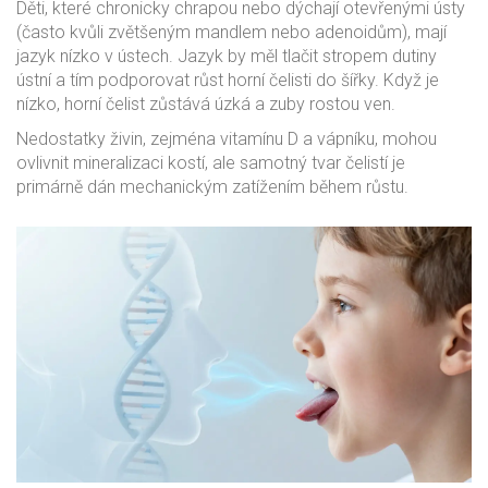
Děti, které chronicky chrapou nebo dýchají otevřenými ústy
(často kvůli zvětšeným mandlem nebo adenoidům), mají
jazyk nízko v ústech. Jazyk by měl tlačit stropem dutiny
ústní a tím podporovat růst horní čelisti do šířky. Když je
nízko, horní čelist zůstává úzká a zuby rostou ven.
Nedostatky živin, zejména vitamínu D a vápníku, mohou
ovlivnit mineralizaci kostí, ale samotný tvar čelistí je
primárně dán mechanickým zatížením během růstu.