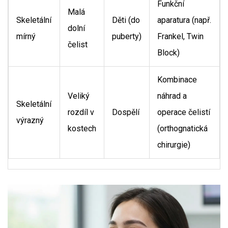
Funkční
Malá
Skeletální
Děti (do
aparatura (např.
dolní
mírný
puberty)
Frankel, Twin
čelist
Block)
Kombinace
Veliký
náhrad a
Skeletální
rozdíl v
Dospělí
operace čelistí
výrazný
kostech
(orthognatická
chirurgie)