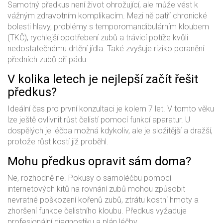
Samotný předkus není život ohrožující, ale může vést k
vážným zdravotním komplikacím. Mezi ně patří chronické
bolesti hlavy, problémy s temporomandibulárním kloubem
(TKČ), rychlejší opotřebení zubů a trávicí potíže kvůli
nedostatečnému drtění jídla. Také zvyšuje riziko poranění
předních zubů při pádu.
V kolika letech je nejlepší začít řešit
předkus?
Ideální čas pro první konzultaci je kolem 7 let. V tomto věku
lze ještě ovlivnit růst čelistí pomocí funkcí aparatur. U
dospělých je léčba možná kdykoliv, ale je složitější a dražší,
protože růst kostí již proběhl.
Mohu předkus opravit sám doma?
Ne, rozhodně ne. Pokusy o samoléčbu pomocí
internetových kitů na rovnání zubů mohou způsobit
nevratné poškození kořenů zubů, ztrátu kostní hmoty a
zhoršení funkce čelistního kloubu. Předkus vyžaduje
profesionální diagnostiku a plán léčby.