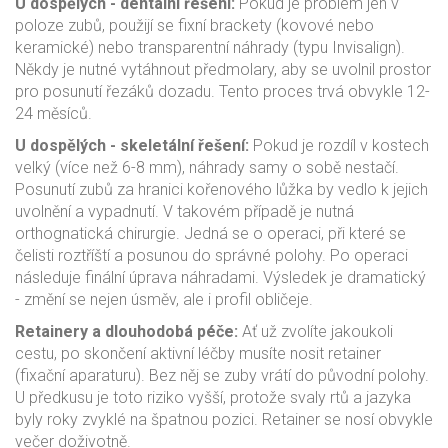
U dospělých - dentální řešení:
Pokud je problém jen v
poloze zubů, použijí se fixní brackety (kovové nebo
keramické) nebo transparentní náhrady (typu Invisalign).
Někdy je nutné vytáhnout předmolary, aby se uvolnil prostor
pro posunutí řezáků dozadu. Tento proces trvá obvykle 12-
24 měsíců.
U dospělých - skeletální řešení:
Pokud je rozdíl v kostech
velký (více než 6-8 mm), náhrady samy o sobě nestačí.
Posunutí zubů za hranici kořenového lůžka by vedlo k jejich
uvolnění a vypadnutí. V takovém případě je nutná
orthognatická chirurgie. Jedná se o operaci, při které se
čelisti roztříští a posunou do správné polohy. Po operaci
následuje finální úprava náhradami. Výsledek je dramatický
- změní se nejen úsměv, ale i profil obličeje.
Retainery a dlouhodobá péče:
Ať už zvolíte jakoukoli
cestu, po skončení aktivní léčby musíte nosit retainer
(fixační aparaturu). Bez něj se zuby vrátí do původní polohy.
U předkusu je toto riziko vyšší, protože svaly rtů a jazyka
byly roky zvyklé na špatnou pozici. Retainer se nosí obvykle
večer doživotně.