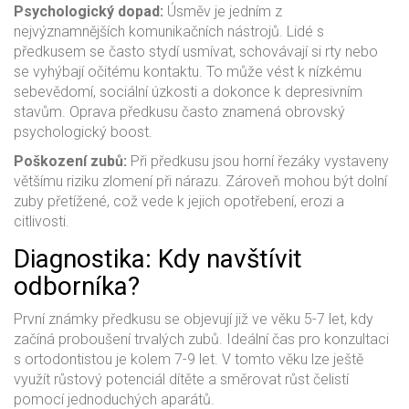
Psychologický dopad:
Úsměv je jedním z
nejvýznamnějších komunikačních nástrojů. Lidé s
předkusem se často stydí usmívat, schovávají si rty nebo
se vyhýbají očitému kontaktu. To může vést k nízkému
sebevědomí, sociální úzkosti a dokonce k depresivním
stavům. Oprava předkusu často znamená obrovský
psychologický boost.
Poškození zubů:
Při předkusu jsou horní řezáky vystaveny
většímu riziku zlomení při nárazu. Zároveň mohou být dolní
zuby přetížené, což vede k jejich opotřebení, erozi a
citlivosti.
Diagnostika: Kdy navštívit
odborníka?
První známky předkusu se objevují již ve věku 5-7 let, kdy
začíná proboušení trvalých zubů. Ideální čas pro konzultaci
s ortodontistou je kolem 7-9 let. V tomto věku lze ještě
využít růstový potenciál dítěte a směrovat růst čelistí
pomocí jednoduchých aparátů.