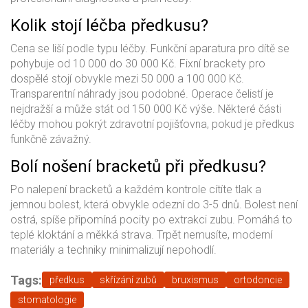
Kolik stojí léčba předkusu?
Cena se liší podle typu léčby. Funkční aparatura pro dítě se
pohybuje od 10 000 do 30 000 Kč. Fixní brackety pro
dospělé stojí obvykle mezi 50 000 a 100 000 Kč.
Transparentní náhrady jsou podobné. Operace čelistí je
nejdražší a může stát od 150 000 Kč výše. Některé části
léčby mohou pokrýt zdravotní pojišťovna, pokud je předkus
funkčně závažný.
Bolí nošení bracketů při předkusu?
Po nalepení bracketů a každém kontrole cítíte tlak a
jemnou bolest, která obvykle odezní do 3-5 dnů. Bolest není
ostrá, spíše připomíná pocity po extrakci zubu. Pomáhá to
teplé kloktání a měkká strava. Trpět nemusíte, moderní
materiály a techniky minimalizují nepohodlí.
Tags:
předkus
skřízání zubů
bruxismus
ortodoncie
stomatologie