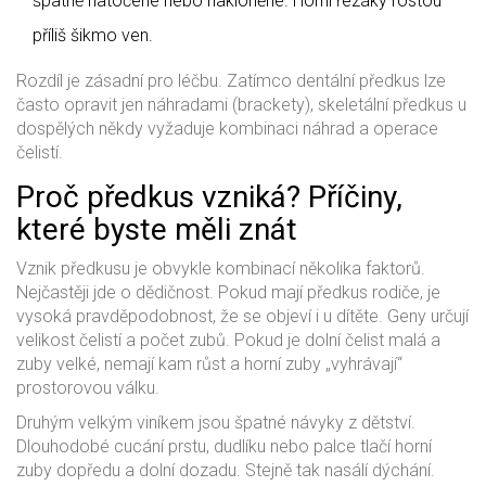
špatně natočené nebo nakloněné. Horní řezáky rostou
příliš šikmo ven.
Rozdíl je zásadní pro léčbu. Zatímco dentální předkus lze
často opravit jen náhradami (brackety), skeletální předkus u
dospělých někdy vyžaduje kombinaci náhrad a operace
čelistí.
Proč předkus vzniká? Příčiny,
které byste měli znát
Vznik předkusu je obvykle kombinací několika faktorů.
Nejčastěji jde o dědičnost. Pokud mají předkus rodiče, je
vysoká pravděpodobnost, že se objeví i u dítěte. Geny určují
velikost čelistí a počet zubů. Pokud je dolní čelist malá a
zuby velké, nemají kam růst a horní zuby „vyhrávají“
prostorovou válku.
Druhým velkým viníkem jsou špatné návyky z dětství.
Dlouhodobé cucání prstu, dudlíku nebo palce tlačí horní
zuby dopředu a dolní dozadu. Stejně tak nasálí dýchání.