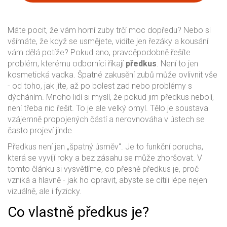
Máte pocit, že vám horní zuby trčí moc dopředu? Nebo si
všímáte, že když se usmějete, vidíte jen řezáky a kousání
vám dělá potíže? Pokud ano, pravděpodobně řešíte
problém, kterému odborníci říkají
předkus
. Není to jen
kosmetická vadka. Špatné zakusění zubů může ovlivnit vše
- od toho, jak jíte, až po bolest zad nebo problémy s
dýcháním. Mnoho lidí si myslí, že pokud jim předkus nebolí,
není třeba nic řešit. To je ale velký omyl. Tělo je soustava
vzájemně propojených částí a nerovnováha v ústech se
často projeví jinde.
Předkus není jen „špatný úsměv“. Je to funkční porucha,
která se vyvíjí roky a bez zásahu se může zhoršovat. V
tomto článku si vysvětlíme, co přesně předkus je, proč
vzniká a hlavně - jak ho opravit, abyste se cítili lépe nejen
vizuálně, ale i fyzicky.
Co vlastně předkus je?