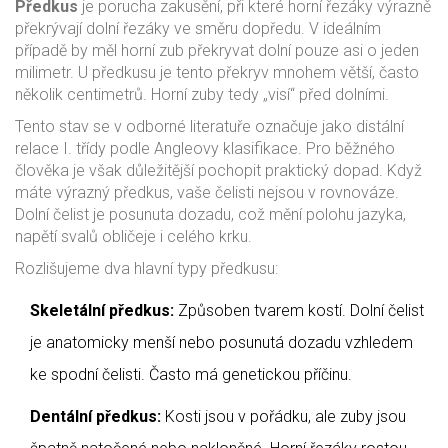
Předkus
je
porucha zakusění, při které horní řezáky výrazně
překrývají dolní řezáky ve směru dopředu
.
V ideálním
případě by měl horní zub překryvat dolní pouze asi o jeden
milimetr. U předkusu je tento překryv mnohem větší, často
několik centimetrů. Horní zuby tedy „visí“ před dolními.
Tento stav se v odborné literatuře označuje jako distální
relace I. třídy podle Angleovy klasifikace. Pro běžného
člověka je však důležitější pochopit praktický dopad. Když
máte výrazný předkus, vaše čelisti nejsou v rovnováze.
Dolní čelist je posunuta dozadu, což mění polohu jazyka,
napětí svalů obličeje i celého krku.
Rozlišujeme dva hlavní typy předkusu:
Skeletální předkus:
Způsoben tvarem kostí. Dolní čelist
je anatomicky menší nebo posunutá dozadu vzhledem
ke spodní čelisti. Často má genetickou příčinu.
Dentální předkus:
Kosti jsou v pořádku, ale zuby jsou