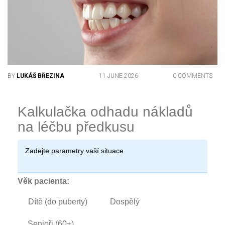
BY
LUKÁŠ BŘEZINA
11 JUNE 2026
0 COMMENTS
Kalkulačka odhadu nákladů
na léčbu předkusu
Zadejte parametry vaší situace
Věk pacienta:
Dítě (do puberty)
Dospělý
Senioři (60+)