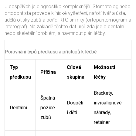
U dospělých je diagnostika komplexnější. Stomatolog nebo
ortodontista provede klinické vyšetření, nafotí tvář a ústa,
udělá otisky zubů a pořídí RTG snímky (ortopantomogram a
laterograf). Na základě těchto dat určí, zda jde o dentální
nebo skeletální problém, a navrhnout plán léčby.
Porovnání typů předkusu a přístupů k léčbě
Typ
Cílová
Možnosti
Příčina
předkusu
skupina
léčby
Brackety,
Špatná
Dospělí
invisalignové
Dentální
pozice
i děti
náhrady,
zubů
retainer