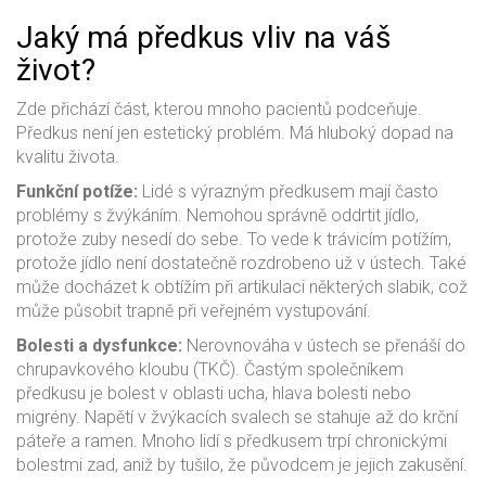
Jaký má předkus vliv na váš
život?
Zde přichází část, kterou mnoho pacientů podceňuje.
Předkus není jen estetický problém. Má hluboký dopad na
kvalitu života.
Funkční potíže:
Lidé s výrazným předkusem mají často
problémy s žvýkáním. Nemohou správně oddrtit jídlo,
protože zuby nesedí do sebe. To vede k trávicím potížím,
protože jídlo není dostatečně rozdrobeno už v ústech. Také
může docházet k obtížím při artikulaci některých slabik, což
může působit trapně při veřejném vystupování.
Bolesti a dysfunkce:
Nerovnováha v ústech se přenáší do
chrupavkového kloubu (TKČ). Častým společníkem
předkusu je bolest v oblasti ucha, hlava bolesti nebo
migrény. Napětí v žvýkacích svalech se stahuje až do krční
páteře a ramen. Mnoho lidí s předkusem trpí chronickými
bolestmi zad, aniž by tušilo, že původcem je jejich zakusění.