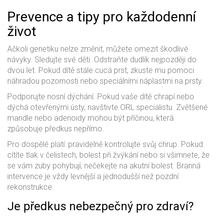
Prevence a tipy pro každodenní
život
Ačkoli genetiku nelze změnit, můžete omezit škodlivé
návyky. Sledujte své děti. Odstraňte dudlík nejpozději do
dvou let. Pokud dítě stále cucá prst, zkuste mu pomoci
náhradou pozornosti nebo speciálními náplastmi na prsty.
Podporujte nosní dýchání. Pokud vaše dítě chrapí nebo
dýchá otevřenými ústy, navštivte ORL specialistu. Zvětšené
mandle nebo adenoidy mohou být příčinou, která
způsobuje předkus nepřímo.
Pro dospělé platí: pravidelně kontrolujte svůj chrup. Pokud
cítíte tlak v čelistech, bolest při žvýkání nebo si všimnete, že
se vám zuby pohybují, nečekejte na akutní bolest. Branná
intervence je vždy levnější a jednodušší než pozdní
rekonstrukce.
Je předkus nebezpečný pro zdraví?