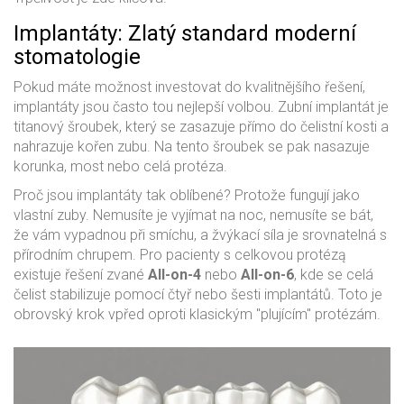
Implantáty: Zlatý standard moderní
stomatologie
Pokud máte možnost investovat do kvalitnějšího řešení,
implantáty jsou často tou nejlepší volbou.
Zubní implantát
je
titanový šroubek, který se zasazuje přímo do čelistní kosti a
nahrazuje kořen zubu
.
Na tento šroubek se pak nasazuje
korunka, most nebo celá protéza.
Proč jsou implantáty tak oblíbené? Protože fungují jako
vlastní zuby. Nemusíte je vyjímat na noc, nemusíte se bát,
že vám vypadnou při smíchu, a žvýkací síla je srovnatelná s
přírodním chrupem. Pro pacienty s celkovou protézą
existuje řešení zvané
All-on-4
nebo
All-on-6
, kde se celá
čelist stabilizuje pomocí čtyř nebo šesti implantátů. Toto je
obrovský krok vpřed oproti klasickým "plujícím" protézám.