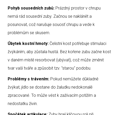
Pohyb sousedních zubů:
Prázdný prostor v chrupu
nemá rád sousední zuby. Začnou se naklánět a
posunovat, což narušuje souosť chrupu a vede k
problémům se skusem.
Úbytek kostní hmoty:
Čelistní kost potřebuje stimulaci
žvýkáním, aby zůstala hustá. Bez kořene zubu začne kost
v daném místě resorbovat (ubývat), což může změnit
tvar vaší tváře a způsobit tzv. "starou" podobu.
Problémy s trávením:
Pokud nemůžete důkladně
žvýkat, jídlo se dostane do žaludku nedokonalě
zpracované. To může vést k zažívacím potížím a
nedostatku živin.
Spočátek artikulace:
Zuby hrají klíčovou roli při