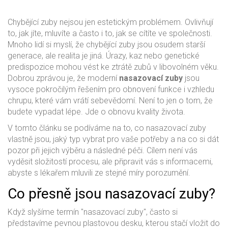
Chybějící zuby nejsou jen estetickým problémem. Ovlivňují
to, jak jíte, mluvíte a často i to, jak se cítíte ve společnosti.
Mnoho lidí si myslí, že chybějící zuby jsou osudem starší
generace, ale realita je jiná. Úrazy, kaz nebo genetické
predispozice mohou vést ke ztrátě zubů v libovolném věku.
Dobrou zprávou je, že moderní
nasazovací zuby
jsou
vysoce pokročilým řešením pro obnovení funkce i vzhledu
chrupu
, které vám vrátí sebevědomí.
Není to jen o tom, že
budete vypadat lépe. Jde o obnovu kvality života.
V tomto článku se podíváme na to, co nasazovací zuby
vlastně jsou, jaký typ vybrat pro vaše potřeby a na co si dát
pozor při jejich výběru a následné péči. Cílem není vás
vyděsit složitostí procesu, ale připravit vás s informacemi,
abyste s lékařem mluvili ze stejné míry porozumění.
Co přesně jsou nasazovací zuby?
Když slyšíme termín "nasazovací zuby", často si
představíme pevnou plastovou desku, kterou stačí vložit do