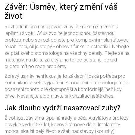
Závěr: Úsměv, který změní váš
život
Rozhodnutí pro nasazovací zuby je krokem směrem k
lepšímu životu. Ať už zvolíte jednoduchou částečnou
protézu, nebo se rozhodnete pro komplexní implantátovou
rehabilitaci, cíl je stejný - obnovit funkci a esthetiku. Nebojte
se ptát svého stomatologa na všechny detaily. Ptejte se na
materiály, na délku záruky a na to, co se stane, pokud
budete mít po roce problémy.
Zdravý úsměv není luxus, je to základní lidská potřeba pro
komunikaci a sebevyjádření. S moderními technologiemi je
dosažení tohoto cíle dostupnější a komfortnější než kdy
dříve. Neváhejte a domluvte si konzultaci ještě dnes.
Jak dlouho vydrží nasazovací zuby?
Životnost závisí na typu náhrady a péči. Akrylátové protézy
obvykle vydrží 5-7 let, kovové rámové déle. Implantáty
mohou sloužit celý život, avšak nadstavby (korunky)