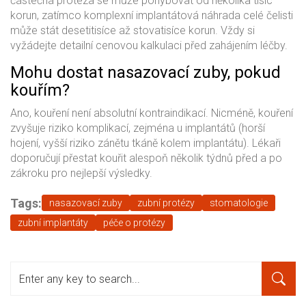
částečná protéza se může pohybovat od několika tisíc
korun, zatímco komplexní implantátová náhrada celé čelisti
může stát desetitisíce až stovatisíce korun. Vždy si
vyžádejte detailní cenovou kalkulaci před zahájením léčby.
Mohu dostat nasazovací zuby, pokud
kouřím?
Ano, kouření není absolutní kontraindikací. Nicméně, kouření
zvyšuje riziko komplikací, zejména u implantátů (horší
hojení, vyšší riziko zánětu tkáně kolem implantátu). Lékaři
doporučují přestat kouřit alespoň několik týdnů před a po
zákroku pro nejlepší výsledky.
Tags:
nasazovací zuby
zubní protézy
stomatologie
zubní implantáty
péče o protézy