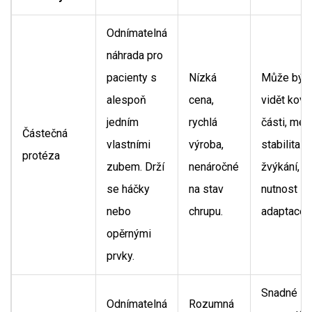
Odnímatelná
náhrada pro
pacienty s
Nízká
Může být
alespoň
cena,
vidět kov
jedním
rychlá
části, men
Částečná
vlastními
výroba,
stabilita př
protéza
zubem. Drží
nenáročné
žvýkání,
se háčky
na stav
nutnost
nebo
chrupu.
adaptace.
opěrnými
prvky.
Snadné
Odnímatelná
Rozumná