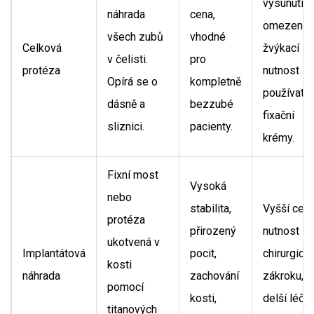
vysunutí,
náhrada
cena,
omezená
všech zubů
vhodné
Celková
žvýkací síl
v čelisti.
pro
protéza
nutnost
Opírá se o
kompletně
používat
dásně a
bezzubé
fixační
sliznici.
pacienty.
krémy.
Fixní most
Vysoká
nebo
stabilita,
Vyšší cena
protéza
přirozený
nutnost
ukotvená v
Implantátová
pocit,
chirurgick
kosti
náhrada
zachování
zákroku,
pomocí
kosti,
delší léče
titanových