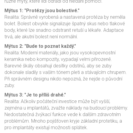
různé mýty, které lidi odradí od hledání pomoci.
Mýtus 1: "Protézy jsou bolestivé."
Realita: Správně vyrobená a nastavená protéza by neměla
bolet. Bolest obvykle signalizuje špatný skus nebo tlakové
body, které lze snadno odstranit retuší u lékaře. Adaptace
trvá, ale akutní bolest není normální.
Mýtus 2: "Bude to poznat každý."
Realita: Moderní materiály, jako jsou vysokopevnostní
keramika nebo kompozity, vypadají velmi přirozeně.
Barevné škály obsahují desítky odstínů, aby se zuby
dokonale sladily s vaším tónem pleti a stávajícím chrupem.
Při správném designu nikdo nepozná, že nejde o původní
zuby.
Mýtus 3: "Je to příliš drahé."
Realita: Ačkoliv počáteční investice může být vyšší,
zejména u implantátů, zvažte náklady na budoucí problémy.
Nedostatečná žvýkací funkce vede k dalším zdravotním
problémům. Mnoho pojišťoven kryje základní protetiku, a
pro implantáty existují možnosti splátek.