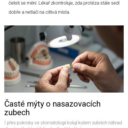
čelisti se mění. Lékař zkontroluje, zda protéza stále sedí
dobře a netlačí na citlivá místa.
Časté mýty o nasazovacích
zubech
I přes pokroky ve stomatologii kolují kolem zubních náhrad