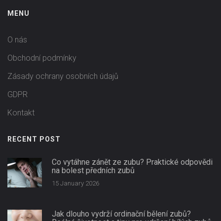
MENU
O nás
Obchodní podmínky
Zásady ochrany osobních údajů
GDPR
Kontakt
RECENT POST
Co vytáhne zánět ze zubu? Praktické odpovědi
na bolest předních zubů
15 January 2026
Jak dlouho vydrží ordinační bělení zubů?