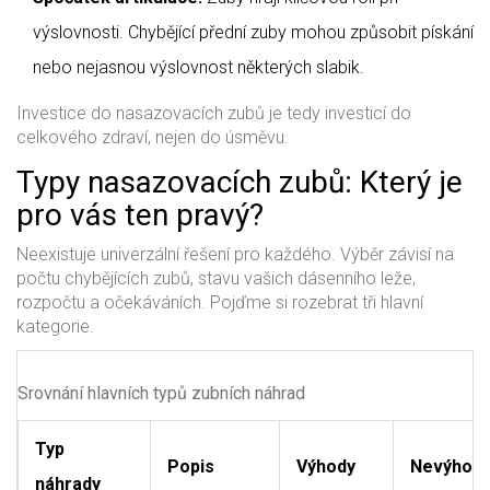
výslovnosti. Chybějící přední zuby mohou způsobit pískání
nebo nejasnou výslovnost některých slabik.
Investice do nasazovacích zubů je tedy investicí do
celkového zdraví, nejen do úsměvu.
Typy nasazovacích zubů: Který je
pro vás ten pravý?
Neexistuje univerzální řešení pro každého. Výběr závisí na
počtu chybějících zubů, stavu vašich dásenního leže,
rozpočtu a očekáváních. Pojďme si rozebrat tři hlavní
kategorie.
Srovnání hlavních typů zubních náhrad
Typ
Popis
Výhody
Nevýhod
náhrady