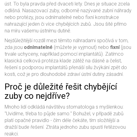
úst. To byla pravda před dvaceti lety. Dnes je situace zcela
odlišná. Nasazovací zuby, odborně nazývané
zubní náhrady
nebo
protézy
, jsou
odnímatelné nebo fixní konstrukce
nahrazující jeden či více chybějících zubů
.
Jsou šité přímo
na míru vašemu ústnímu dutině.
Nejdůležitější rozdíl mezi těmito náhradami spočívá v tom,
zda jsou
odnímatelné
(můžete je vyjmout) nebo
fixní
(jsou
trvale uchyceny, například pomocí implantátů). Zatímco
klasická celková protéza klade zátěž na dásně a čelist,
řešení s podporou implantátů přenáší sílu žvýkání zpět do
kosti, což je pro dlouhodobé zdraví ústní dutiny zásadní.
Proč je důležité řešit chybějící
zuby co nejdříve?
Mnoho lidí odkládá návštěvu stomatologa s myšlenkou:
"Uvidíme, třeba to půjde samo." Bohužel, v případě zubů
platí opačné pravidlo - čím déle čekáte, tím složitější a
dražší bude řešení. Ztráta jednoho zubu spustí řetězovou
reakci.