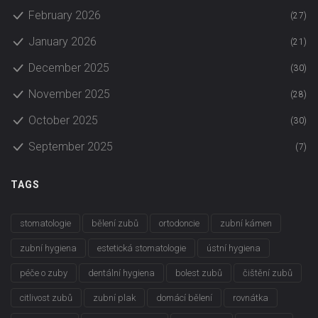
February 2026
(27)
January 2026
(21)
December 2025
(30)
November 2025
(28)
October 2025
(30)
September 2025
(7)
TAGS
stomatologie
bělení zubů
ortodoncie
zubní kámen
zubní hygiena
estetická stomatologie
ústní hygiena
péče o zuby
dentální hygiena
bolest zubů
čištění zubů
citlivost zubů
zubní plak
domácí bělení
rovnátka