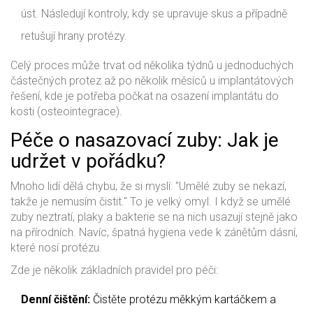
úst. Následují kontroly, kdy se upravuje skus a případně
retušují hrany protézy.
Celý proces může trvat od několika týdnů u jednoduchých
částečných protez až po několik měsíců u implantátových
řešení, kde je potřeba počkat na osazení implantátu do
kosti (osteointegrace).
Péče o nasazovací zuby: Jak je
udržet v pořádku?
Mnoho lidí dělá chybu, že si myslí: "Umělé zuby se nekazí,
takže je nemusím čistit." To je velký omyl. I když se umělé
zuby neztratí, plaky a bakterie se na nich usazují stejně jako
na přírodních. Navíc, špatná hygiena vede k zánětům dásní,
které nosí protézu.
Zde je několik základních pravidel pro péči:
Denní čištění:
Čistěte protézu měkkým kartáčkem a