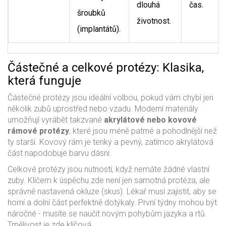
dlouhá
čas.
šroubků
životnost.
(implantátů).
Částečné a celkové protézy: Klasika,
která funguje
Částečné protézy jsou ideální volbou, pokud vám chybí jen
několik zubů uprostřed nebo vzadu. Moderní materiály
umožňují vyrábět takzvané
akrylátové nebo kovové
rámové protézy
, které jsou méně patrné a pohodlnější než
ty starší. Kovový rám je tenký a pevný, zatímco akrylátová
část napodobuje barvu dásní.
Celkové protézy jsou nutností, když nemáte žádné vlastní
zuby. Klíčem k úspěchu zde není jen samotná protéza, ale
správně nastavená okluze (skus). Lékař musí zajistit, aby se
horní a dolní část perfektně dotýkaly. První týdny mohou být
náročné - musíte se naučit novým pohybům jazyka a rtů.
Trpělivost je zde klíčová.