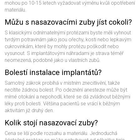
mohou po 10-15 letech vyžadovat výměnu kvůli opotřebení
materiálu.
Můžu s nasazovacími zuby jíst cokoli?
S klasickými odnímatelnými protézami byste měli vyhnout
tvrdým potravinám jako jsou ořechy, kosti nebo lepkavým
cukrovinkám, které by mohly protézu poškodit nebo
vysunout. S implantátovými náhradami je strava téměř
neomezená, podobně jako u vlastních zubů.
Bolestí instalace implantátů?
Samotný zákrok probíhá v místním znecitlivění, takže
necítíte žádnou bolest. Po odeznění anestezie může být
mírné otokání a nepohodlí, které se dá zvládnout běžnými
léky proti bolesti. Většina pacientů se vrácí k běžným
aktivitám již druhý den.
Kolik stojí nasazovací zuby?
Cena se liší podle rozsahu a materiálu. Jednoduchá