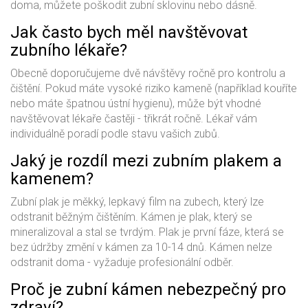
doma, můžete poškodit zubní sklovinu nebo dásně.
Jak často bych měl navštěvovat
zubního lékaře?
Obecně doporučujeme dvě návštěvy ročně pro kontrolu a
čištění. Pokud máte vysoké riziko kameně (například kouříte
nebo máte špatnou ústní hygienu), může být vhodné
navštěvovat lékaře častěji - třikrát ročně. Lékař vám
individuálně poradí podle stavu vašich zubů.
Jaký je rozdíl mezi zubním plakem a
kamenem?
Zubní plak je měkký, lepkavý film na zubech, který lze
odstranit běžným čištěním. Kámen je plak, který se
mineralizoval a stal se tvrdým. Plak je první fáze, která se
bez údržby změní v kámen za 10-14 dnů. Kámen nelze
odstranit doma - vyžaduje profesionální odběr.
Proč je zubní kámen nebezpečný pro
zdraví?