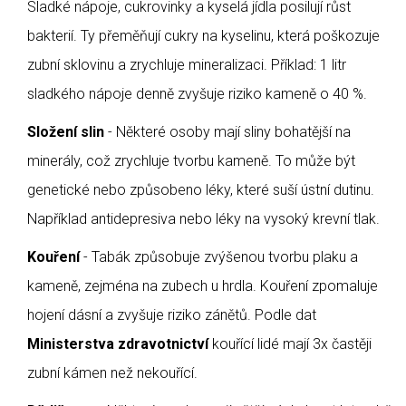
Sladké nápoje, cukrovinky a kyselá jídla posilují růst
bakterií. Ty přeměňují cukry na kyselinu, která poškozuje
zubní sklovinu a zrychluje mineralizaci. Příklad: 1 litr
sladkého nápoje denně zvyšuje riziko kameně o 40 %.
Složení slin
- Některé osoby mají sliny bohatější na
minerály, což zrychluje tvorbu kameně. To může být
genetické nebo způsobeno léky, které suší ústní dutinu.
Například antidepresiva nebo léky na vysoký krevní tlak.
Kouření
- Tabák způsobuje zvýšenou tvorbu plaku a
kameně, zejména na zubech u hrdla. Kouření zpomaluje
hojení dásní a zvyšuje riziko zánětů. Podle dat
Ministerstva zdravotnictví
kouřící lidé mají 3x častěji
zubní kámen než nekouřící.