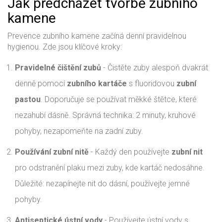
Jak předcházet tvorbě zubního
kamene
Prevence zubního kamene začíná denní pravidelnou
hygienou. Zde jsou klíčové kroky:
Pravidelné čištění zubů
- Čistěte zuby alespoň dvakrát
denně pomocí
zubního kartáče
s fluoridovou
zubní
pastou
. Doporučuje se používat měkké štětce, které
nezahubí dásně. Správná technika: 2 minuty, kruhové
pohyby, nezapomeňte na zadní zuby.
Používání zubní nitě
- Každý den používejte
zubní nit
pro odstranění plaku mezi zuby, kde kartáč nedosáhne.
Důležité: nezapínejte nit do dásní, používejte jemné
pohyby.
Antiseptické ústní vody
- Používejte ústní vody s