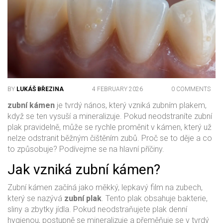
BY
LUKÁŠ BŘEZINA
4 FEBRUARY 2026
0 COMMENTS
zubní kámen
je tvrdý nános, který vzniká zubním plakem,
když se ten vysuší a mineralizuje. Pokud neodstraníte zubní
plak pravidelně, může se rychle proměnit v kámen, který už
nelze odstranit běžným čištěním zubů. Proč se to děje a co
to způsobuje? Podívejme se na hlavní příčiny.
Jak vzniká zubní kámen?
Zubní kámen začíná jako měkký, lepkavý film na zubech,
který se nazývá
zubní plak
. Tento plak obsahuje bakterie,
sliny a zbytky jídla. Pokud neodstraňujete plak denní
hygienou, postupně se mineralizuje a přeměňuje se v tvrdý