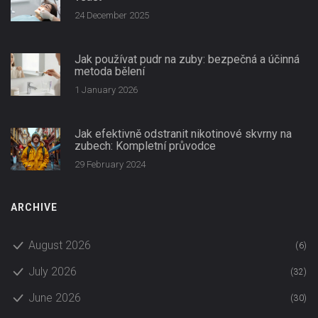
24 December 2025
Jak používat pudr na zuby: bezpečná a účinná
metoda bělení
1 January 2026
Jak efektivně odstranit nikotinové skvrny na
zubech: Kompletní průvodce
29 February 2024
ARCHIVE
August 2026
(6)
July 2026
(32)
June 2026
(30)