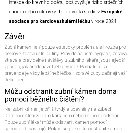
infekce do krevního oběhu, což zvyšuje riziko srdečních
chorob nebo cukrovky. To potvrdila studie z
Evropské
asociace pro kardiovaskulární léčbu
v roce 2024.
Závěr
Zubní kámen není pouze estetický problém, ale hrozba pro
celkové zdraví ústní dutiny. Pravidelná ústní hygiena, zdravá
strava a pravidelné návštěvy u zubního lékaře jsou nejlepší
způsob, jak předcházet jeho tvorbě. Pamatujte, že
prevence je vždy lepší než léčba - zdravé zuby začínají vaší
denní péčí.
Můžu odstranit zubní kámen doma
pomocí běžného čištění?
Ne, zubní kámen je příliš tvrdý a upevněný na zubech.
Domácí čištění zubním kartáčem nebo nití ho neodstraní.
Pouze zubní lékař může odstranit kámen pomocí
speciálních nástrojů. Pokud se pokusíte odstranit kámen