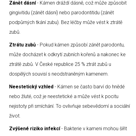
Zánět dásní
- Kámen dráždí dásně, což může způsobit
gingivitidu (zánět dásní) nebo parodontitidu (zánět
podpůrných tkání zubu). Bez léčby může vést k ztrátě
zubů.
Ztrátu zubů
- Pokud kámen způsobí zánět parodontu,
může docházet k odkrytí zubních kořenů a nakonec ke
ztrátě zubů. V České republice 25 % ztrát zubů u
dospělých souvisí s neodstraněným kamenem.
Neestetický vzhled
- Kámen se často barví do hnědé
nebo žluté, což je neestetické a může vést k pocitu
nejistoty při smíchání. To ovlivňuje sebevědomí a sociální
život.
Zvýšené riziko infekcí
- Bakterie v kameni mohou šířit