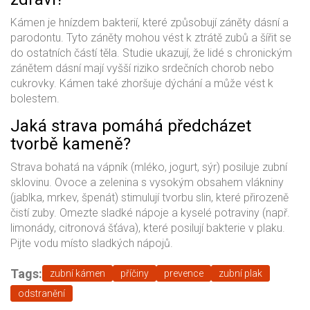
Kámen je hnízdem bakterií, které způsobují záněty dásní a
parodontu. Tyto záněty mohou vést k ztrátě zubů a šířit se
do ostatních částí těla. Studie ukazují, že lidé s chronickým
zánětem dásní mají vyšší riziko srdečních chorob nebo
cukrovky. Kámen také zhoršuje dýchání a může vést k
bolestem.
Jaká strava pomáhá předcházet
tvorbě kameně?
Strava bohatá na vápník (mléko, jogurt, sýr) posiluje zubní
sklovinu. Ovoce a zelenina s vysokým obsahem vlákniny
(jablka, mrkev, špenát) stimulují tvorbu slin, které přirozeně
čistí zuby. Omezte sladké nápoje a kyselé potraviny (např.
limonády, citronová šťáva), které posilují bakterie v plaku.
Pijte vodu místo sladkých nápojů.
Tags:
zubní kámen
příčiny
prevence
zubní plak
odstranění