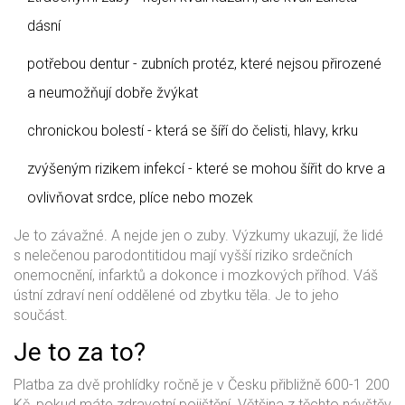
dásní
potřebou dentur - zubních protéz, které nejsou přirozené
a neumožňují dobře žvýkat
chronickou bolestí - která se šíří do čelisti, hlavy, krku
zvýšeným rizikem infekcí - které se mohou šířit do krve a
ovlivňovat srdce, plíce nebo mozek
Je to závažné. A nejde jen o zuby. Výzkumy ukazují, že lidé
s nelečenou parodontitidou mají vyšší riziko srdečních
onemocnění, infarktů a dokonce i mozkových příhod. Váš
ústní zdraví není oddělené od zbytku těla. Je to jeho
součást.
Je to za to?
Platba za dvě prohlídky ročně je v Česku přibližně 600-1 200
Kč, pokud máte zdravotní pojištění. Většina z těchto návštěv