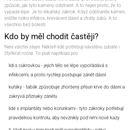
způsob, jak tyto kameny odstranit. A to nejen proto, že to
vypadá lépe. Je to lékařský zákrok. Když odstraníte kámen,
snížíte riziko infekce, krevácení dásní a ztráty zubů. A to
všechno bez bolesti.
Kdo by měl chodit častěji?
Není všichni stejní. Někteří lidé potřebují návštěvu zubáře i
čtyřikrát ročně. To platí například pro:
lidi s cukrovkou - jejich tělo se lépe vypořádává s
infekcemi, a proto rychleji postupuje zánět dásní
kuřáky - tabák způsobuje zhoršený přísun krve do dásní a
zakrývá příznaky zánětu
lidé s implantáty nebo korunkami - tyto zákroky potřebují
pravidelnou kontrolu, aby nevznikly pod nimi nové kazy
ti, kteří mají v minulosti měli parodontitidu - riziko