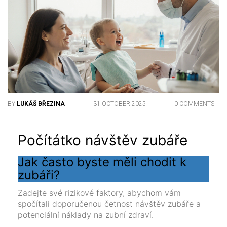
BY
LUKÁŠ BŘEZINA
31 OCTOBER 2025
0 COMMENTS
Počítátko návštěv zubáře
Jak často byste měli chodit k
zubáři?
Zadejte své rizikové faktory, abychom vám
spočítali doporučenou četnost návštěv zubáře a
potenciální náklady na zubní zdraví.