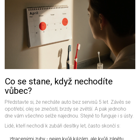
Co se stane, když nechodíte
vůbec?
Představte si, že necháte auto bez servisů 5 let. Závěs se
opotřebí, olej se znečistí, brzdy se zvětší. A pak jednoho
dne vám všechno selže najednou. Stejně to funguje i s ústy.
Lidé, kteří nechodí k zubáři desítky let, často skončí s:
ztracenými zuby - nejen kvůli kázám, ale kvůli zánětu