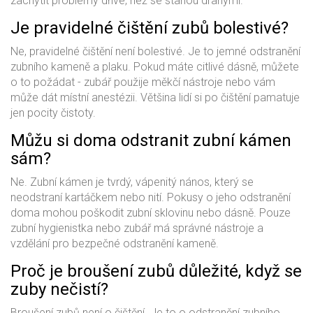
zachytit problémy dříve, než se stanou drahými.
Je pravidelné čištění zubů bolestivé?
Ne, pravidelné čištění není bolestivé. Je to jemné odstranění
zubního kameně a plaku. Pokud máte citlivé dásně, můžete
o to požádat - zubář použije měkčí nástroje nebo vám
může dát místní anestézii. Většina lidí si po čištění pamatuje
jen pocity čistoty.
Můžu si doma odstranit zubní kámen
sám?
Ne. Zubní kámen je tvrdý, vápenitý nános, který se
neodstraní kartáčkem nebo nití. Pokusy o jeho odstranění
doma mohou poškodit zubní sklovinu nebo dásně. Pouze
zubní hygienistka nebo zubář má správné nástroje a
vzdělání pro bezpečné odstranění kameně.
Proč je broušení zubů důležité, když se
zuby nečistí?
Broušení zubů není o čištění. Je to o odstranění zubního