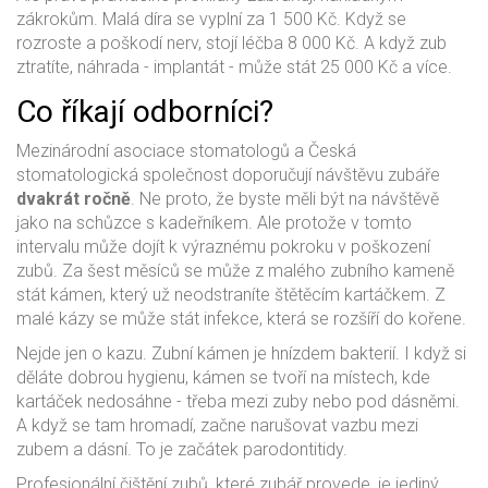
zákrokům. Malá díra se vyplní za 1 500 Kč. Když se
rozroste a poškodí nerv, stojí léčba 8 000 Kč. A když zub
ztratíte, náhrada - implantát - může stát 25 000 Kč a více.
Co říkají odborníci?
Mezinárodní asociace stomatologů a Česká
stomatologická společnost doporučují návštěvu zubáře
dvakrát ročně
. Ne proto, že byste měli být na návštěvě
jako na schůzce s kadeřníkem. Ale protože v tomto
intervalu může dojít k výraznému pokroku v poškození
zubů. Za šest měsíců se může z malého zubního kameně
stát kámen, který už neodstraníte štětěcím kartáčkem. Z
malé kázy se může stát infekce, která se rozšíří do kořene.
Nejde jen o kazu. Zubní kámen je hnízdem bakterií. I když si
děláte dobrou hygienu, kámen se tvoří na místech, kde
kartáček nedosáhne - třeba mezi zuby nebo pod dásněmi.
A když se tam hromadí, začne narušovat vazbu mezi
zubem a dásní. To je začátek parodontitidy.
Profesionální čištění zubů, které zubář provede, je jediný