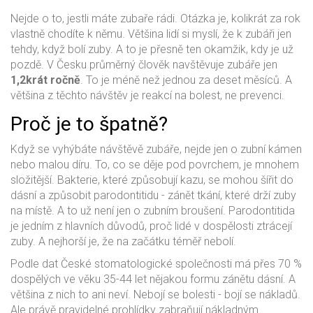
Nejde o to, jestli máte zubaře rádi. Otázka je, kolikrát za rok
vlastně chodíte k němu. Většina lidí si myslí, že k zubáři jen
tehdy, když bolí zuby. A to je přesně ten okamžik, kdy je už
pozdě. V Česku průměrný člověk navštěvuje zubáře jen
1,2krát ročně
. To je méně než jednou za deset měsíců. A
většina z těchto návštěv je reakcí na bolest, ne prevenci.
Proč je to špatně?
Když se vyhýbáte návštěvě zubáře, nejde jen o zubní kámen
nebo malou díru. To, co se děje pod povrchem, je mnohem
složitější. Bakterie, které způsobují kazu, se mohou šířit do
dásní a způsobit parodontitidu - zánět tkání, které drží zuby
na místě. A to už není jen o zubním broušení. Parodontitida
je jedním z hlavních důvodů, proč lidé v dospělosti ztrácejí
zuby. A nejhorší je, že na začátku téměř nebolí.
Podle dat České stomatologické společnosti má přes 70 %
dospělých ve věku 35-44 let nějakou formu zánětu dásní. A
většina z nich to ani neví. Nebojí se bolesti - bojí se nákladů.
Ale právě pravidelné prohlídky zabraňují nákladným