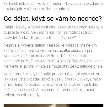
kartáček nebo ústní vodu s floridem. To všechno je zdarma
- pokud jste v rámci pravidelné kontroly.
Co dělat, když se vám to nechce?
Chápu. Někdy je těžké najít čas. Někdy je to strach. Někdy je
to prostě línost. Ale většina lidí, kteří se rozhodli chodit
pravidelně, říká: „Proč jsem to neudělal dřív?“
Nejprve si vyberte datum. Nejlepší je vybrat si stejné dny
každých šest měsíců - třeba na začátku dubna a října.
Nastavte si připomínku v telefonu. Přidejte si to do
kalendáře jako „Zubní kontrola“. A když přijde čas, jen jdejte.
Neříkejte si „příště“. Příště se může stát, že už nebude příště.
Nezapomeňte: když chodíte pravidelně, zubář vás zná. Ví,
jak vaše ústa vypadají, když je vše v pořádku. A když něco
změní, hned to pozná. To znamená, že problém zjistí dřív,
než se stane velký. A to znamená menší zákrok, menší
bolest, menší náklady.