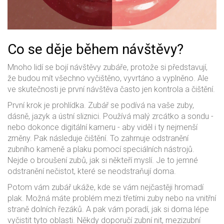
Co se děje během návštěvy?
Mnoho lidí se bojí návštěvy zubáře, protože si představují,
že budou mít všechno vyčištěno, vyvrtáno a vyplněno. Ale
ve skutečnosti je první návštěva často jen kontrola a čištění.
První krok je prohlídka. Zubář se podívá na vaše zuby,
dásně, jazyk a ústní sliznici. Používá malý zrcátko a sondu -
nebo dokonce digitální kameru - aby viděl i ty nejmenší
změny. Pak následuje čištění. To zahrnuje odstranění
zubního kameně a plaku pomocí speciálních nástrojů.
Nejde o broušení zubů, jak si někteří myslí. Je to jemné
odstranění nečistot, které se neodstraňují doma.
Potom vám zubář ukáže, kde se vám nejčastěji hromadí
plak. Možná máte problém mezi třetími zuby nebo na vnitřní
straně dolních řezáků. A pak vám poradí, jak si doma lépe
vyčistit tyto oblasti. Někdy doporučí zubní nit, mezizubní