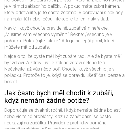
je v rámci základního balíčku. A pokud máte zubní kámen,
který odstraníte, je to často zdarma. V porovnání s náklady
na implantát nebo léčbu infekce je to jen malý vklad.
Navíc - když chodíte pravidelně, zubář vám neřekne:
„Musíme vám všechno vyměnit.“ Řekne: „Všechno je v
pořádku. Pokračujte takhle.“ A to je nejlepší pocit, který
můžete mít od zubáře.
Nejde o to, že byste měli být zubáře rádi. Ale že byste měli
být zdraví. A zdraví úst je základ zdraví celého těla.
Nečekejte, až vás něco bolí. Chodte, když všechno je v
pořádku. Protože to je, když se opravdu ušetří čas, peníze a
bolest.
Jak často bych měl chodit k zubáři,
když nemám žádné potíže?
Doporučuje se dvakrát ročně, i když nemáte žádné bolesti
nebo viditelné problémy. Kazu a zánět dásní se často
neukazují na začátku. Pravidelné prohlídky pomáhají