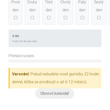
První
Druhý
Třetí
Čtvrtý
Pátý
Šestý
den
den
den
den
den
den
0 dní
Trvající sérii bez přestávky
Přehled nošení
Varování:
Pokud nebudete nosit gumičky 22 hodin
denně, léčba se prodlouží o až 6-12 měsíců.
Obnovit kalendář