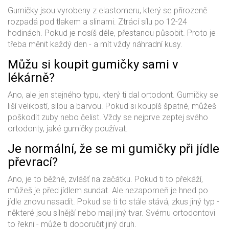
Gumičky jsou vyrobeny z elastomeru, který se přirozeně
rozpadá pod tlakem a slinami. Ztrácí sílu po 12-24
hodinách. Pokud je nosíš déle, přestanou působit. Proto je
třeba měnit každý den - a mít vždy náhradní kusy.
Můžu si koupit gumičky sami v
lékárně?
Ano, ale jen stejného typu, který ti dal ortodont. Gumičky se
liší velikostí, silou a barvou. Pokud si koupíš špatné, můžeš
poškodit zuby nebo čelist. Vždy se nejprve zeptej svého
ortodonty, jaké gumičky používat.
Je normální, že se mi gumičky při jídle
převrací?
Ano, je to běžné, zvlášť na začátku. Pokud ti to překáží,
můžeš je před jídlem sundat. Ale nezapomeň je hned po
jídle znovu nasadit. Pokud se ti to stále stává, zkus jiný typ -
některé jsou silnější nebo mají jiný tvar. Svému ortodontovi
to řekni - může ti doporučit jiný druh.