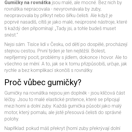
Gumičky na rovnátka
jsou malé, ale mocné. Bez nich by
rovnátka nepracovala - nevyrovnávala by zuby,
neopravovala by příkryt nebo šířku čelisti. Ale když je
poprvé nasadíš, cítíš je jako malé, neúprosné nástroje, které
ti každý den připomínají: „Tady jsi, a tohle budeš muset
snést.“
Nejsi sám. Tisíce lidí v Česku, od dětí po dospělé, procházejí
stejnou cestou. První týden je ten nejtěžší. Bolest,
nepříjemný pocit, problémy s jídlem, dokonce i hovor. Ale to
všechno se mění. A to, jak se k tomu přizpůsobíš, určuje, jak
rychle a bez komplikací skončíš s rovnátky.
Proč vůbec gumičky?
Gumičky na rovnátka nejsou jen doplněk - jsou klíčová část
léčby. Jsou to malé elastické prstence, které se připojují
mezi horní a dolní zuby. Každá gumička působí jako malý
motor, který pomalu, ale jistě přesouvá čelisti do správné
polohy.
Například: pokud máš překryt (horní zuby překrývají dolní