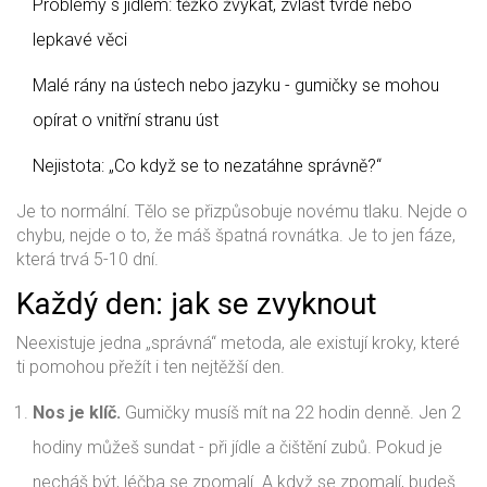
Problémy s jídlem: těžko žvýkat, zvlášť tvrdé nebo
lepkavé věci
Malé rány na ústech nebo jazyku - gumičky se mohou
opírat o vnitřní stranu úst
Nejistota: „Co když se to nezatáhne správně?“
Je to normální. Tělo se přizpůsobuje novému tlaku. Nejde o
chybu, nejde o to, že máš špatná rovnátka. Je to jen fáze,
která trvá 5-10 dní.
Každý den: jak se zvyknout
Neexistuje jedna „správná“ metoda, ale existují kroky, které
ti pomohou přežít i ten nejtěžší den.
Nos je klíč.
Gumičky musíš mít na 22 hodin denně. Jen 2
hodiny můžeš sundat - při jídle a čištění zubů. Pokud je
necháš být, léčba se zpomalí. A když se zpomalí, budeš