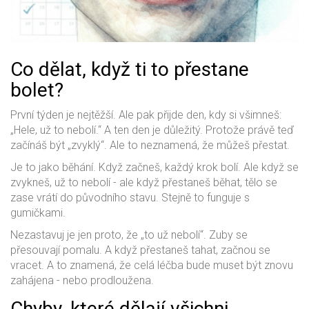
Co dělat, když ti to přestane
bolet?
První týden je nejtěžší. Ale pak přijde den, kdy si všimneš:
„Hele, už to nebolí.“ A ten den je důležitý. Protože právě teď
začínáš být „zvyklý“. Ale to neznamená, že můžeš přestat.
Je to jako běhání. Když začneš, každý krok bolí. Ale když se
zvykneš, už to nebolí - ale když přestaneš běhat, tělo se
zase vrátí do původního stavu. Stejně to funguje s
gumičkami.
Nezastavuj je jen proto, že „to už nebolí“. Zuby se
přesouvají pomalu. A když přestaneš tahat, začnou se
vracet. A to znamená, že celá léčba bude muset být znovu
zahájena - nebo prodloužena.
Chyby, které dělají všichni