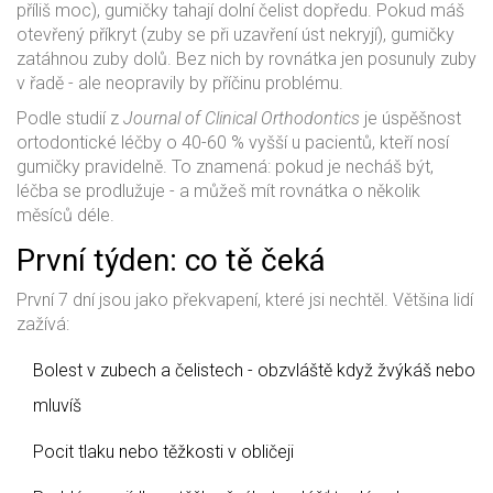
příliš moc), gumičky tahají dolní čelist dopředu. Pokud máš
otevřený příkryt (zuby se při uzavření úst nekryjí), gumičky
zatáhnou zuby dolů. Bez nich by rovnátka jen posunuly zuby
v řadě - ale neopravily by příčinu problému.
Podle studií z
Journal of Clinical Orthodontics
je úspěšnost
ortodontické léčby o 40-60 % vyšší u pacientů, kteří nosí
gumičky pravidelně. To znamená: pokud je necháš být,
léčba se prodlužuje - a můžeš mít rovnátka o několik
měsíců déle.
První týden: co tě čeká
První 7 dní jsou jako překvapení, které jsi nechtěl. Většina lidí
zažívá:
Bolest v zubech a čelistech - obzvláště když žvýkáš nebo
mluvíš
Pocit tlaku nebo těžkosti v obličeji