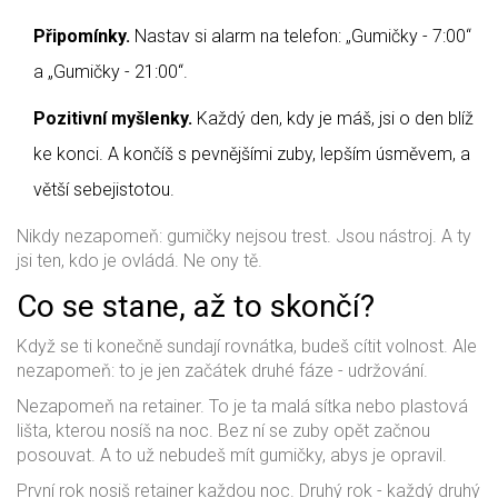
Připomínky.
Nastav si alarm na telefon: „Gumičky - 7:00“
a „Gumičky - 21:00“.
Pozitivní myšlenky.
Každý den, kdy je máš, jsi o den blíž
ke konci. A končíš s pevnějšími zuby, lepším úsměvem, a
větší sebejistotou.
Nikdy nezapomeň: gumičky nejsou trest. Jsou nástroj. A ty
jsi ten, kdo je ovládá. Ne ony tě.
Co se stane, až to skončí?
Když se ti konečně sundají rovnátka, budeš cítit volnost. Ale
nezapomeň: to je jen začátek druhé fáze - udržování.
Nezapomeň na retainer. To je ta malá sítka nebo plastová
lišta, kterou nosíš na noc. Bez ní se zuby opět začnou
posouvat. A to už nebudeš mít gumičky, abys je opravil.
První rok nosiš retainer každou noc. Druhý rok - každý druhý