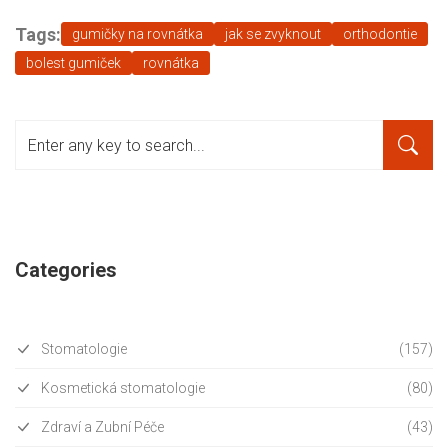
Tags:
gumičky na rovnátka
jak se zvyknout
orthodontie
bolest gumiček
rovnátka
Categories
Stomatologie
(157)
Kosmetická stomatologie
(80)
Zdraví a Zubní Péče
(43)