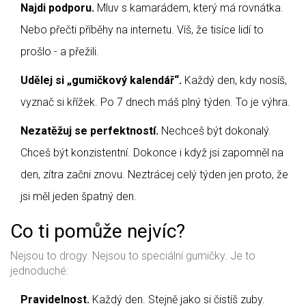
Najdi podporu.
Mluv s kamarádem, který má rovnátka.
Nebo přečti příběhy na internetu. Víš, že tisíce lidí to
prošlo - a přežili.
Udělej si „gumičkový kalendář“.
Každý den, kdy nosíš,
vyznač si křížek. Po 7 dnech máš plný týden. To je výhra.
Nezatěžuj se perfektností.
Nechceš být dokonalý.
Chceš být konzistentní. Dokonce i když jsi zapomněl na
den, zítra začni znovu. Neztrácej celý týden jen proto, že
jsi měl jeden špatný den.
Co ti pomůže nejvíc?
Nejsou to drogy. Nejsou to speciální gumičky. Je to
jednoduché:
Pravidelnost.
Každý den. Stejně jako si čistíš zuby.