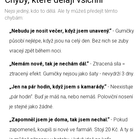
Nejsi jediný, kdo to dělá. Ale ty můžeš předejít těmto
chybám:
„Nebudu je nosit večer, když jsem unavený.“
- Gumičky
působí nejlépe, když jsou na celý den. Bez nich se zuby
vracejí zpět během noci.
„Nemám nové, tak je nechám dál.“
- Ztracená síla =
ztracený efekt. Gumičky nejsou jako šaty - nevydrží 3 dny.
„Jen na pár hodin, když jsem s kamarády.“
- Neexistuje
„pár hodin“. Buď je máš na, nebo nemáš. Poloviční nosení
je stejné jako žádné.
„Zapomněl jsem je doma, tak jsem nechal.“
- Pokud
zapomeneš, koupíš si nové ve farmáři. Stojí 20 Kč. A ty si