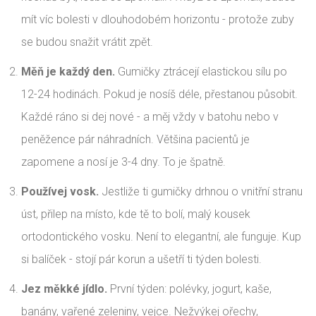
mít víc bolesti v dlouhodobém horizontu - protože zuby
se budou snažit vrátit zpět.
Měň je každý den.
Gumičky ztrácejí elastickou sílu po
12-24 hodinách. Pokud je nosíš déle, přestanou působit.
Každé ráno si dej nové - a měj vždy v batohu nebo v
peněžence pár náhradních. Většina pacientů je
zapomene a nosí je 3-4 dny. To je špatně.
Používej vosk.
Jestliže ti gumičky drhnou o vnitřní stranu
úst, přilep na místo, kde tě to bolí, malý kousek
ortodontického vosku. Není to elegantní, ale funguje. Kup
si balíček - stojí pár korun a ušetří ti týden bolesti.
Jez měkké jídlo.
První týden: polévky, jogurt, kaše,
banány, vařené zeleniny, vejce. Nežvýkej ořechy,