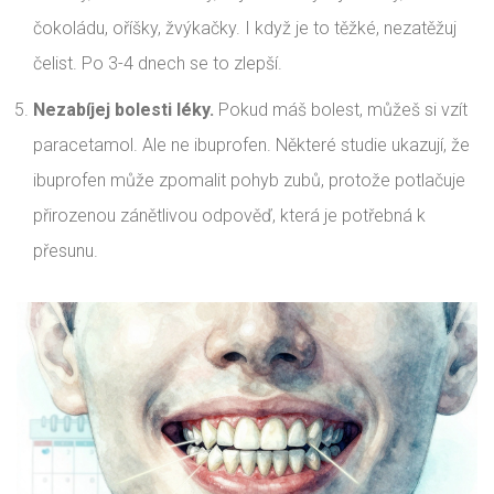
čokoládu, oříšky, žvýkačky. I když je to těžké, nezatěžuj
čelist. Po 3-4 dnech se to zlepší.
Nezabíjej bolesti léky.
Pokud máš bolest, můžeš si vzít
paracetamol. Ale ne ibuprofen. Některé studie ukazují, že
ibuprofen může zpomalit pohyb zubů, protože potlačuje
přirozenou zánětlivou odpověď, která je potřebná k
přesunu.