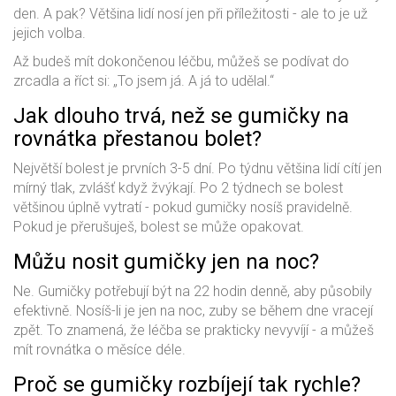
den. A pak? Většina lidí nosí jen při příležitosti - ale to je už
jejich volba.
Až budeš mít dokončenou léčbu, můžeš se podívat do
zrcadla a říct si: „To jsem já. A já to udělal.“
Jak dlouho trvá, než se gumičky na
rovnátka přestanou bolet?
Největší bolest je prvních 3-5 dní. Po týdnu většina lidí cítí jen
mírný tlak, zvlášť když žvýkají. Po 2 týdnech se bolest
většinou úplně vytratí - pokud gumičky nosíš pravidelně.
Pokud je přerušuješ, bolest se může opakovat.
Můžu nosit gumičky jen na noc?
Ne. Gumičky potřebují být na 22 hodin denně, aby působily
efektivně. Nosíš-li je jen na noc, zuby se během dne vracejí
zpět. To znamená, že léčba se prakticky nevyvíjí - a můžeš
mít rovnátka o měsíce déle.
Proč se gumičky rozbíjejí tak rychle?