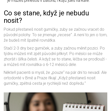
je můžeš přinesou v batohu, i když jdeš na kafe.
Co se stane, když je nebudu
nosit?
Pokud přestaneš nosit gumičky, zuby se začnou vracet do
původní polohy. To se jmenuje „recese“. A není to jen o tom,
že budeš mít špatně rovnátka.
Stačí 2-3 dny bez gumiček, a zuby začnou měnit pozici. Po
týdnu můžeš mít zpět původní příkryt. Po měsíci se může
zhoršit i šířka čelisti. A když se to stane, léčba se prodlouží -
a můžeš mít rovnátka o 6-12 měsíců déle.
Někteří pacienti si myslí, že „pouze“ na pár dní to nevadí. Ale
ortodonté v Brně a Praze říkají: „Když přestaneš nosit
gumičky, zpětná cesta je rychlejší než dopředu.“