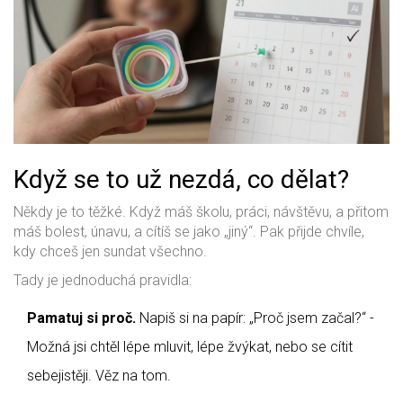
Když se to už nezdá, co dělat?
Někdy je to těžké. Když máš školu, práci, návštěvu, a přitom
máš bolest, únavu, a cítíš se jako „jiný“. Pak přijde chvíle,
kdy chceš jen sundat všechno.
Tady je jednoduchá pravidla:
Pamatuj si proč.
Napiš si na papír: „Proč jsem začal?“ -
Možná jsi chtěl lépe mluvit, lépe žvýkat, nebo se cítit
sebejistěji. Věz na tom.