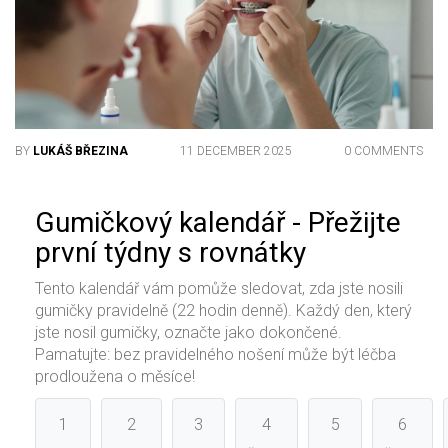
BY
LUKÁŠ BŘEZINA
11 DECEMBER 2025
0 COMMENTS
Gumičkový kalendář - Přežijte
první týdny s rovnátky
Tento kalendář vám pomůže sledovat, zda jste nosili
gumičky pravidelně (22 hodin denně). Každý den, který
jste nosil gumičky, označte jako dokončené.
Pamatujte: bez pravidelného nošení může být léčba
prodloužena o měsíce!
1
2
3
4
5
6