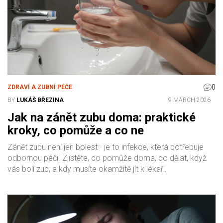
0
ZDRAVÍ A ZUBNÍ PÉČE
BY
LUKÁŠ BŘEZINA
9 MARCH 2026
Jak na zánět zubu doma: praktické
kroky, co pomůže a co ne
Zánět zubu není jen bolest - je to infekce, která potřebuje
odbornou péči. Zjistěte, co pomůže doma, co dělat, když
vás bolí zub, a kdy musíte okamžitě jít k lékaři.