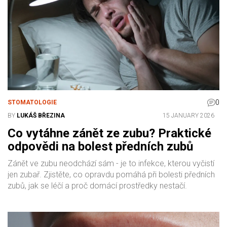
0
STOMATOLOGIE
BY
LUKÁŠ BŘEZINA
15 JANUARY 2026
Co vytáhne zánět ze zubu? Praktické
odpovědi na bolest předních zubů
Zánět ve zubu neodchází sám - je to infekce, kterou vyčistí
jen zubař. Zjistěte, co opravdu pomáhá při bolesti předních
zubů, jak se léčí a proč domácí prostředky nestačí.