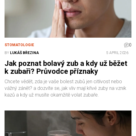
0
STOMATOLOGIE
BY
LUKÁŠ BŘEZINA
5 APRIL 2026
Jak poznat bolavý zub a kdy už běžet
k zubaři? Průvodce příznaky
Chcete vědět, zda je vaše bolest zubů jen citlivost nebo
vážný zánět? a dozvíte se, jak vliv mají křivé zuby na vznik
kazů a kdy už musíte okamžitě volat zubaře.