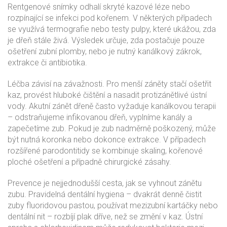
Rentgenové snímky odhalí skryté kazové léze nebo
rozpínající se infekci pod kořenem. V některých případech
se využívá termografie nebo testy pulpy, které ukážou, zda
je dřeň stále živá. Výsledek určuje, zda postačuje pouze
ošetření zubní plomby, nebo je nutný kanálkový zákrok,
extrakce či antibiotika.
Léčba závisí na závažnosti. Pro menší záněty stačí ošetřit
kaz, provést hluboké čištění a nasadit protizánětlivé ústní
vody. Akutní zánět dřeně často vyžaduje kanálkovou terapii
– odstraňujeme infikovanou dřeň, vyplníme kanály a
zapečetíme zub. Pokud je zub nadměrně poškozený, může
být nutná koronka nebo dokonce extrakce. V případech
rozšířené parodontitidy se kombinuje skaling, kořenové
ploché ošetření a případně chirurgické zásahy.
Prevence je nejjednodušší cesta, jak se vyhnout zánětu
zubu. Pravidelná dentální hygiena – dvakrát denně čistit
zuby fluoridovou pastou, používat mezizubní kartáčky nebo
dentální nit – rozbíjí plak dříve, než se změní v kaz. Ústní