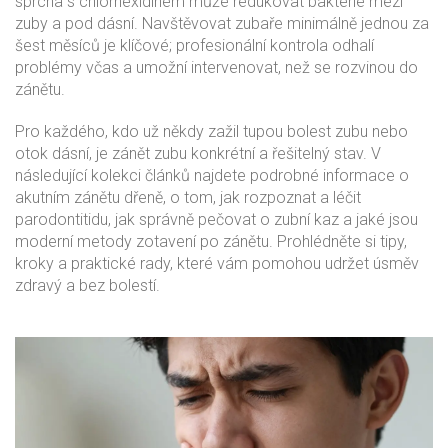
sprcha s chlorhexidinem může redukovat bakterie mezi
zuby a pod dásní. Navštěvovat zubaře minimálně jednou za
šest měsíců je klíčové; profesionální kontrola odhalí
problémy včas a umožní intervenovat, než se rozvinou do
zánětu.
Pro každého, kdo už někdy zažil tupou bolest zubu nebo
otok dásní, je zánět zubu konkrétní a řešitelný stav. V
následující kolekci článků najdete podrobné informace o
akutním zánětu dřeně, o tom, jak rozpoznat a léčit
parodontitidu, jak správně pečovat o zubní kaz a jaké jsou
moderní metody zotavení po zánětu. Prohlédněte si tipy,
kroky a praktické rady, které vám pomohou udržet úsměv
zdravý a bez bolestí.