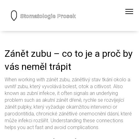
Zánět zubu – co to je a proč by
vás neměl trápit
When working with
zánět zubu
,
zánětlivý stav tkání okolo a
uvnitř zubu, který vyvolává bolest, otok a citlivost
. Also
known as
zubní infekce
, it often signals an underlying
problem such as
akutní zánět dřeně
,
rychle se rozvíjející
zánět pulpky, který vyžaduje okamžitou intervenci
or
parodontitida
,
chronické zánětlivé onemocnění dásní, které
může infekci rozšířit
. Understanding these connections
helps you act fast and avoid complications.