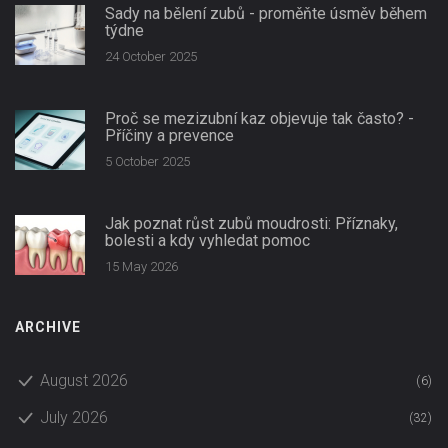
Sady na bělení zubů - proměňte úsměv během
týdne
24 October 2025
Proč se mezizubní kaz objevuje tak často? -
Příčiny a prevence
5 October 2025
Jak poznat růst zubů moudrosti: Příznaky,
bolesti a kdy vyhledat pomoc
15 May 2026
ARCHIVE
August 2026
(6)
July 2026
(32)