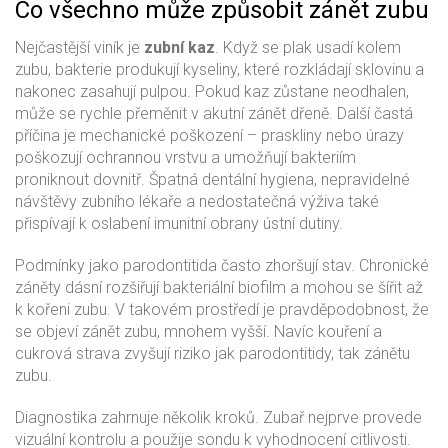
Co všechno může způsobit zánět zubu
Nejčastější viník je
zubní kaz
. Když se plak usadí kolem
zubu, bakterie produkují kyseliny, které rozkládají sklovinu a
nakonec zasahují pulpou. Pokud kaz zůstane neodhalen,
může se rychle přeměnit v akutní zánět dřeně. Další častá
příčina je mechanické poškození – praskliny nebo úrazy
poškozují ochrannou vrstvu a umožňují bakteriím
proniknout dovnitř. Špatná dentální hygiena, nepravidelné
návštěvy zubního lékaře a nedostatečná výživa také
přispívají k oslabení imunitní obrany ústní dutiny.
Podmínky jako parodontitida často zhoršují stav. Chronické
záněty dásní rozšiřují bakteriální biofilm a mohou se šířit až
k kořeni zubu. V takovém prostředí je pravděpodobnost, že
se objeví zánět zubu, mnohem vyšší. Navíc kouření a
cukrová strava zvyšují riziko jak parodontitidy, tak zánětu
zubu.
Diagnostika zahrnuje několik kroků. Zubař nejprve provede
vizuální kontrolu a použije sondu k vyhodnocení citlivosti.