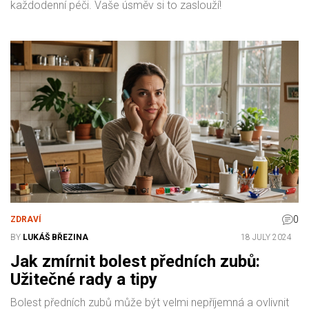
každodenní péči. Vaše úsměv si to zaslouží!
0
ZDRAVÍ
BY
LUKÁŠ BŘEZINA
18 JULY 2024
Jak zmírnit bolest předních zubů:
Užitečné rady a tipy
Bolest předních zubů může být velmi nepříjemná a ovlivnit