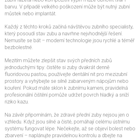
barvu. V případě velkého poškození může být nutný zubní
můstek nebo implantát.
Každý z těchto kroků začíná návštěvou zubního specialisty,
který posoudí stav zubu a navrhne nejvhodnější řešení.
Nemusíte se bát – moderní technologie jsou rychlé a téměř
bezbolestné.
Mezitím můžete zlepšit stav svých předních zubů
jednoduchými tipy: čistěte si zuby dvakrát denně
fluoridovou pastou, používejte dentální nit pro mezizubní
prostory a vyhýbejte se silně zabarveným nápojům nebo
kouření. Pokud máte sklon k zubnímu kameni, pravidelná
profesionální čištění pomůže udržet povrch hladký a sníží
riziko kazu.
Na závěr připomínám, že zdravé přední zuby nejsou jen o
vzhledu. Když jsou silné a čisté, pomáhají celému ústnímu
systému fungovat lépe. Nečekejte, až se objeví bolest nebo
zbarvení – naplánujte pravidelnou kontrolu a dbejte na