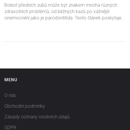
Bolest předních zubů může být znakem mnoha různých
zdravotních problémů, od běžných kazů po vážnější
onemocnění jako je parodontitida. Tento článek poskytuje
hloubkový pohled na možné příčiny bolesti předních zubů,
jejich vztah k celkovému zdraví a doporučení, jak se s ní
vypořádat. Prozkoumáme také, jak preventivní opatření
mohou pomoci udržet vaše zuby a celkové zdraví v
nejlepší možné kondici.
MENU
O nás
Obchodní podmínky
Zásady ochrany osobních údajů
GDPR