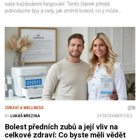
naše každodenní fungování. Tento článek přináší
jednoduché tipy a rady, jak zmírnit bolest, co ji může
způsobovat a jaké postupy jsou nejlepší pro prevenci.
Čtenáři se dozví praktické informace a zajímavé
skutečnosti, které jim mohou pomoci v péči o své zuby.
0
ZDRAVÍ A WELLNESS
BY
LUKÁŠ BŘEZINA
29 DECEMBER 2023
Bolest předních zubů a její vliv na
celkové zdraví: Co byste měli vědět