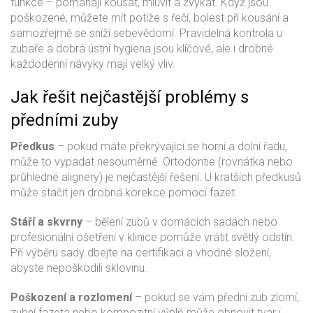
funkce – pomáhají kousat, mluvit a žvýkat. Když jsou
poškozené, můžete mít potíže s řečí, bolest při kousání a
samozřejmě se sníží sebevědomí. Pravidelná kontrola u
zubaře a dobrá ústní hygiena jsou klíčové, ale i drobné
každodenní návyky mají velký vliv.
Jak řešit nejčastější problémy s
předními zuby
Předkus
– pokud máte překrývající se horní a dolní řadu,
může to vypadat nesouměrně. Ortodontie (rovnátka nebo
průhledné alignery) je nejčastější řešení. U kratších předkusů
může stačit jen drobná korekce pomocí fazet.
Stáří a skvrny
– bělení zubů v domácích sadách nebo
profesionální ošetření v klinice pomůže vrátit světlý odstín.
Při výběru sady dbejte na certifikaci a vhodné složení,
abyste nepoškodili sklovinu.
Poškození a rozlomení
– pokud se vám přední zub zlomí,
zubní fazeta nebo kompozitní výplň může obnovit tvar i