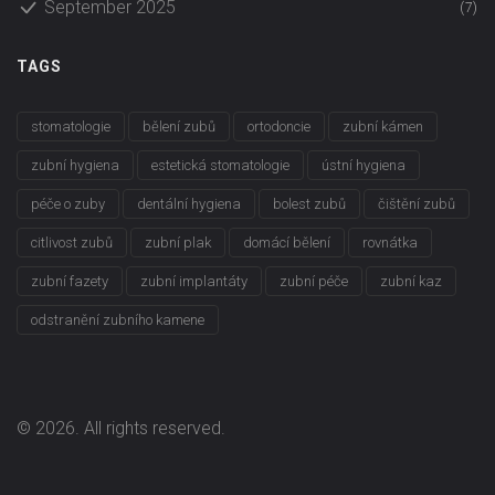
September 2025
(7)
TAGS
stomatologie
bělení zubů
ortodoncie
zubní kámen
zubní hygiena
estetická stomatologie
ústní hygiena
péče o zuby
dentální hygiena
bolest zubů
čištění zubů
citlivost zubů
zubní plak
domácí bělení
rovnátka
zubní fazety
zubní implantáty
zubní péče
zubní kaz
odstranění zubního kamene
© 2026. All rights reserved.