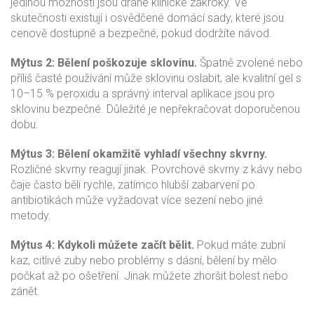
jedinou možností jsou drahé klinické zákroky. Ve
skutečnosti existují i osvědčené domácí sady, které jsou
cenově dostupné a bezpečné, pokud dodržíte návod.
Mýtus 2: Bělení poškozuje sklovinu.
Špatně zvolené nebo
příliš časté používání může sklovinu oslabit, ale kvalitní gel s
10–15 % peroxidu a správný interval aplikace jsou pro
sklovinu bezpečné. Důležité je nepřekračovat doporučenou
dobu.
Mýtus 3: Bělení okamžitě vyhladí všechny skvrny.
Rozličné skvrny reagují jinak. Povrchové skvrny z kávy nebo
čaje často bělí rychle, zatímco hlubší zabarvení po
antibiotikách může vyžadovat více sezení nebo jiné
metody.
Mýtus 4: Kdykoli můžete začít bělit.
Pokud máte zubní
kaz, citlivé zuby nebo problémy s dásní, bělení by mělo
počkat až po ošetření. Jinak můžete zhoršit bolest nebo
zánět.