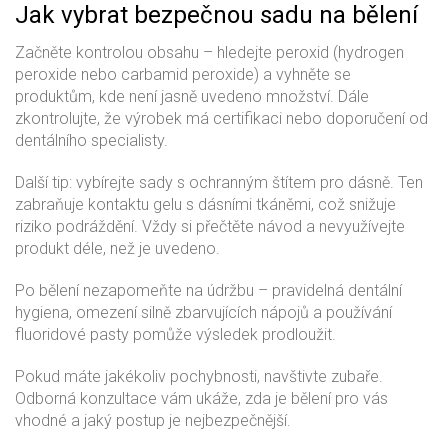
Jak vybrat bezpečnou sadu na bělení
Začněte kontrolou obsahu – hledejte peroxid (hydrogen
peroxide nebo carbamid peroxide) a vyhněte se
produktům, kde není jasně uvedeno množství. Dále
zkontrolujte, že výrobek má certifikaci nebo doporučení od
dentálního specialisty.
Další tip: vybírejte sady s ochranným štítem pro dásně. Ten
zabraňuje kontaktu gelu s dásními tkáněmi, což snižuje
riziko podráždění. Vždy si přečtěte návod a nevyužívejte
produkt déle, než je uvedeno.
Po bělení nezapomeňte na údržbu – pravidelná dentální
hygiena, omezení silně zbarvujících nápojů a používání
fluoridové pasty pomůže výsledek prodloužit.
Pokud máte jakékoliv pochybnosti, navštivte zubaře.
Odborná konzultace vám ukáže, zda je bělení pro vás
vhodné a jaký postup je nejbezpečnější.