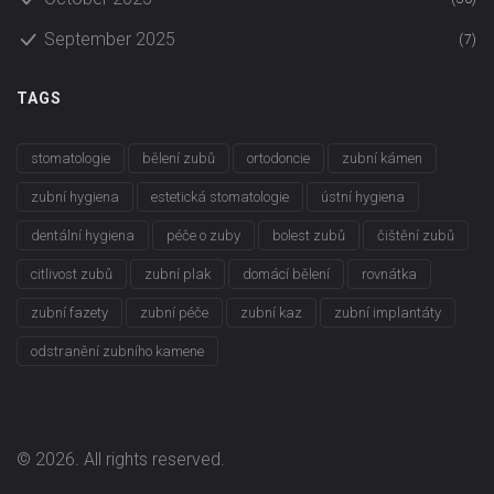
September 2025
(7)
TAGS
stomatologie
bělení zubů
ortodoncie
zubní kámen
zubní hygiena
estetická stomatologie
ústní hygiena
dentální hygiena
péče o zuby
bolest zubů
čištění zubů
citlivost zubů
zubní plak
domácí bělení
rovnátka
zubní fazety
zubní péče
zubní kaz
zubní implantáty
odstranění zubního kamene
© 2026. All rights reserved.