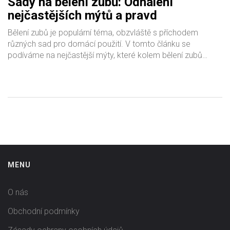
Sady na bělení zubů: Odhalení
nejčastějších mýtů a pravd
Bělení zubů je populární téma, obzvláště s příchodem
různých sad pro domácí použití. V tomto článku se
podíváme na nejčastější mýty, které kolem bělení zubů
panují, a uvedeme je na pravou míru. Poradíme také, jaké
sady vybírat, aby byl výsledek co nejlepší a zuby zůstaly
zdravé.
MENU
O nás
Obchodní podmínky