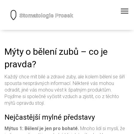
Mýty o bělení zubů – co je
pravda?
Každý chce mít bílé a zdravé zuby, ale kolem bělení se šíří
spousta nesprávných informací. Některé vás mohou
odradit, jiné vás mohou vést k špatným produktům.
Pojďme si společně vyčistit vzduch a zjistit, co z těchto
mýtů opravdu stojí.
Nejčastější mylné představy
Mýtus 1: Bělení je jen pro bohaté.
Mnoho lidí si myslí, že