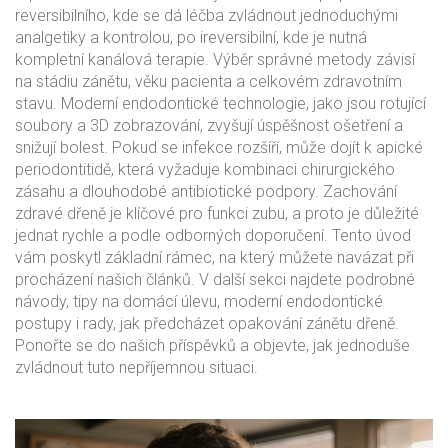
reversibilního, kde se dá léčba zvládnout jednoduchými
analgetiky a kontrolou, po ireversibilní, kde je nutná
kompletní kanálová terapie. Výběr správné metody závisí
na stádiu zánětu, věku pacienta a celkovém zdravotním
stavu. Moderní endodontické technologie, jako jsou rotující
soubory a 3D zobrazování, zvyšují úspěšnost ošetření a
snižují bolest. Pokud se infekce rozšíří, může dojít k apické
periodontitidě, která vyžaduje kombinaci chirurgického
zásahu a dlouhodobé antibiotické podpory. Zachování
zdravé dřeně je klíčové pro funkci zubu, a proto je důležité
jednat rychle a podle odborných doporučení. Tento úvod
vám poskytl základní rámec, na který můžete navázat při
procházení našich článků. V další sekci najdete podrobné
návody, tipy na domácí úlevu, moderní endodontické
postupy i rady, jak předcházet opakování zánětu dřeně.
Ponořte se do našich příspěvků a objevte, jak jednoduše
zvládnout tuto nepříjemnou situaci.