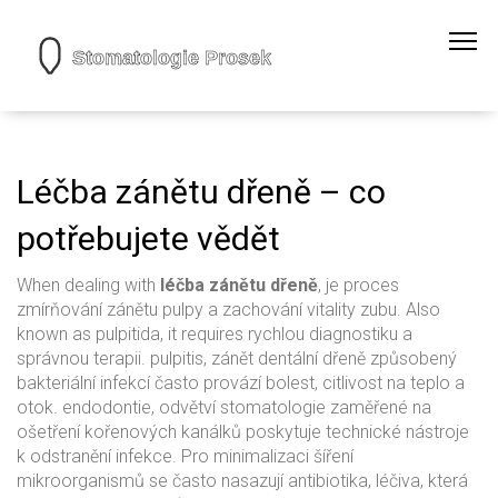
Léčba zánětu dřeně – co
potřebujete vědět
When dealing with
léčba zánětu dřeně
,
je proces
zmírňování zánětu pulpy a zachování vitality zubu
. Also
known as
pulpitida
, it requires rychlou diagnostiku a
správnou terapii.
pulpitis
,
zánět dentální dřeně způsobený
bakteriální infekcí
často provází bolest, citlivost na teplo a
otok.
endodontie
,
odvětví stomatologie zaměřené na
ošetření kořenových kanálků
poskytuje technické nástroje
k odstranění infekce. Pro minimalizaci šíření
mikroorganismů se často nasazují
antibiotika
,
léčiva, která