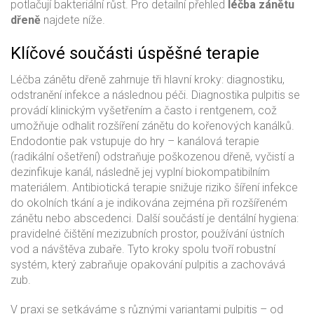
potlačují bakteriální růst
. Pro detailní přehled
léčba zánětu
dřeně
najdete níže.
Klíčové součásti úspěšné terapie
Léčba zánětu dřeně zahrnuje tři hlavní kroky: diagnostiku,
odstranění infekce a následnou péči. Diagnostika pulpitis se
provádí klinickým vyšetřením a často i rentgenem, což
umožňuje odhalit rozšíření zánětu do kořenových kanálků.
Endodontie pak vstupuje do hry – kanálová terapie
(radikální ošetření) odstraňuje poškozenou dřeně, vyčistí a
dezinfikuje kanál, následně jej vyplní biokompatibilním
materiálem. Antibiotická terapie snižuje riziko šíření infekce
do okolních tkání a je indikována zejména při rozšířeném
zánětu nebo abscedenci. Další součástí je dentální hygiena:
pravidelné čištění mezizubních prostor, používání ústních
vod a návštěva zubaře. Tyto kroky spolu tvoří robustní
systém, který zabraňuje opakování pulpitis a zachovává
zub.
V praxi se setkáváme s různými variantami pulpitis – od