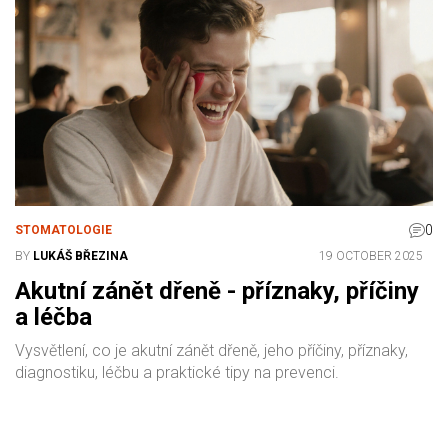
0
STOMATOLOGIE
BY
LUKÁŠ BŘEZINA
19 OCTOBER 2025
Akutní zánět dřeně - příznaky, příčiny
a léčba
Vysvětlení, co je akutní zánět dřeně, jeho příčiny, příznaky,
diagnostiku, léčbu a praktické tipy na prevenci.