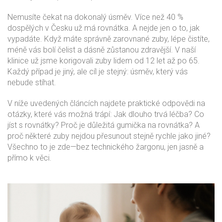
Nemusíte čekat na dokonalý úsměv. Více než 40 %
dospělých v Česku už má rovnátka. A nejde jen o to, jak
vypadáte. Když máte správně zarovnané zuby, lépe čistíte,
méně vás bolí čelist a dásně zůstanou zdravější. V naší
klinice už jsme korigovali zuby lidem od 12 let až po 65.
Každý případ je jiný, ale cíl je stejný: úsměv, který vás
nebude stíhat.
V níže uvedených článcích najdete praktické odpovědi na
otázky, které vás možná trápí: Jak dlouho trvá léčba? Co
jíst s rovnátky? Proč je důležitá gumička na rovnátka? A
proč některé zuby nejdou přesunout stejně rychle jako jiné?
Všechno to je zde—bez technického žargonu, jen jasně a
přímo k věci.