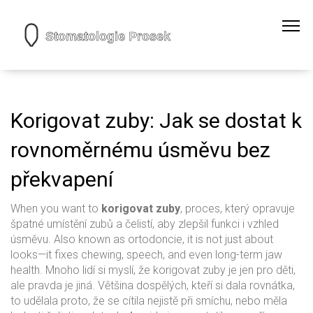
Korigovat zuby: Jak se dostat k
rovnoměrnému úsměvu bez
překvapení
When you want to
korigovat zuby
,
proces, který opravuje
špatné umístění zubů a čelistí, aby zlepšil funkci i vzhled
úsměvu
. Also known as
ortodoncie
, it is not just about
looks—it fixes chewing, speech, and even long-term jaw
health.
Mnoho lidí si myslí, že korigovat zuby je jen pro děti,
ale pravda je jiná. Většina dospělých, kteří si dala rovnátka,
to udělala proto, že se cítila nejistě při smíchu, nebo měla