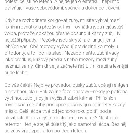
bolesti čelisti po letech. A nejde jen o estetiku—nepřímo
ovlivňuje i vaše sebevědomí, spánek a dokonce trávení.
Když se rozhodnete
korigovat zuby
, musíte vybrat mezi
fixními rovnátky
a přezůvky. Fixní rovnátka jsou nejčastější
volba, protože dokážou přesně posunout každý zub, i ty
nejtěžší případy. Přezůvky jsou skryté, ale fungují jen u
lehčích vad. Obě metody vyžadují pravidelné kontroly u
ortodonty, a to i po instalaci. Nezapomeňte:
zubní vady
jako předkus, křížový předkus nebo mezery mezi zuby
nezmizí samy. Čím dříve je začnete řešit, tím kratší a levnější
bude léčba.
Co vás čeká? Nejprve provedou otisky zubů, udělají rentgen
a navrhnou plán. Pak začne fáze přípravy—někdy je potřeba
vytrhnout zub, jindy jen vyčistit zubní kámen. Při fixních
rovnátkách se zuby postupně posouvají o milimetry každý
měsíc. Celá léčba trvá od jednoho roku do tří, podle
složitosti. A po zdejším odstranění rovnátek? Nastupuje
retentor—ten je stejně důležitý jako samotná léčba. Bez něj
se zuby vrátí zpět, a to i po třech letech.