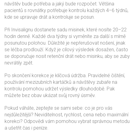
návštěv bude potřeba a jaký bude rozpočet. Většina
pacientů s rovnátky potřebuje kontrolu každých 4–6 týdnů,
kde se upravuje drát a kontroluje se posun.
Při Invisalignu dostanete sadu misinek, které nosíte 20–22
hodin denně. Každé dva týdny si vyměníte za další s mírně
posunutou polohou. Důležité je nepřerušovat nošení, jinak
se léčba prodlouží. Když je cílový výsledek dosažen, často
se doporučuje nosit retenční drát nebo misinku, aby se zuby
nevrátily zpět.
Po skončení korekce je klíčová údržba. Pravidelné čištění,
používání mezizubních kartáčků a návštěvy zubaře na
kontrolu pomohou udržet výsledky dlouhodobě. Pak
můžete bez obav ukázat svůj rovný úsměv.
Pokud váháte, zeptejte se sami sebe: co je pro vás
nejdůležitější? Neviditelnost, rychlost, cena nebo maximální
korekci? Odpovědi vám pomohou vybrat správnou metodu
a ušetřit čas i peníze.