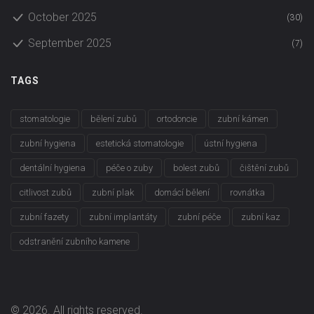
October 2025
(30)
September 2025
(7)
TAGS
stomatologie
bělení zubů
ortodoncie
zubní kámen
zubní hygiena
estetická stomatologie
ústní hygiena
dentální hygiena
péče o zuby
bolest zubů
čištění zubů
citlivost zubů
zubní plak
domácí bělení
rovnátka
zubní fazety
zubní implantáty
zubní péče
zubní kaz
odstranění zubního kamene
© 2026. All rights reserved.