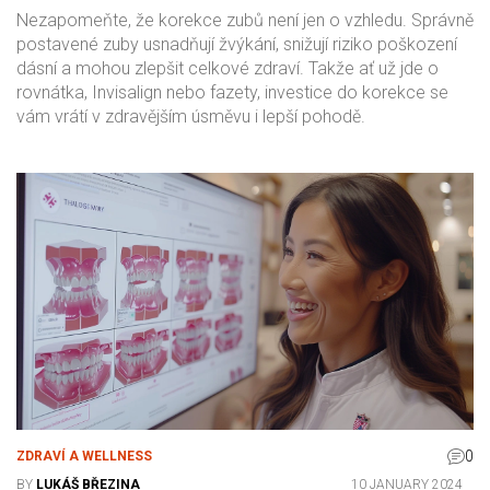
Nezapomeňte, že korekce zubů není jen o vzhledu. Správně
postavené zuby usnadňují žvýkání, snižují riziko poškození
dásní a mohou zlepšit celkové zdraví. Takže ať už jde o
rovnátka, Invisalign nebo fazety, investice do korekce se
vám vrátí v zdravějším úsměvu i lepší pohodě.
0
ZDRAVÍ A WELLNESS
BY
LUKÁŠ BŘEZINA
10 JANUARY 2024