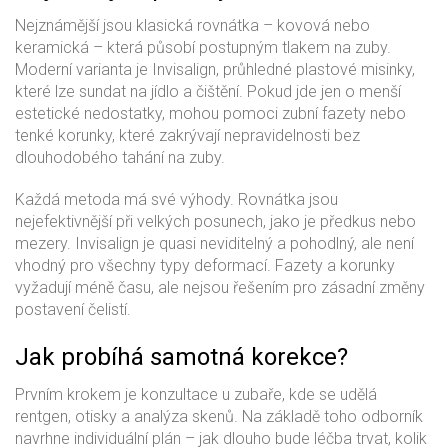
Nejznámější jsou klasická rovnátka – kovová nebo
keramická – která působí postupným tlakem na zuby.
Moderní varianta je Invisalign, průhledné plastové misinky,
které lze sundat na jídlo a čištění. Pokud jde jen o menší
estetické nedostatky, mohou pomoci zubní fazety nebo
tenké korunky, které zakrývají nepravidelnosti bez
dlouhodobého tahání na zuby.
Každá metoda má své výhody. Rovnátka jsou
nejefektivnější při velkých posunech, jako je předkus nebo
mezery. Invisalign je quasi neviditelný a pohodlný, ale není
vhodný pro všechny typy deformací. Fazety a korunky
vyžadují méně času, ale nejsou řešením pro zásadní změny
postavení čelistí.
Jak probíhá samotná korekce?
Prvním krokem je konzultace u zubaře, kde se udělá
rentgen, otisky a analýza skenů. Na základě toho odborník
navrhne individuální plán – jak dlouho bude léčba trvat, kolik