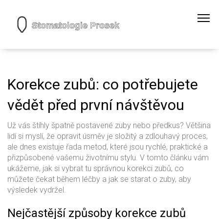
Korekce zubů: co potřebujete
vědět před první návštěvou
Už vás štíhly špatně postavené zuby nebo předkus? Většina
lidí si myslí, že opravit úsměv je složitý a zdlouhavý proces,
ale dnes existuje řada metod, které jsou rychlé, praktické a
přizpůsobené vašemu životnímu stylu. V tomto článku vám
ukážeme, jak si vybrat tu správnou korekci zubů, co
můžete čekat během léčby a jak se starat o zuby, aby
výsledek vydržel.
Nejčastější způsoby korekce zubů