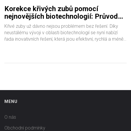
Korekce křivých zubů pomocí
nejnovějších biotechnologií: Průvodce
inovacemi
Křivé zuby už dávno nejsou problémem bez řešení. Díky
neustálému vývoji v oblasti biotechnologií se nyní nabízí
řada inovativních řešení, která jsou efektivní, rychlá a méně
invazivní. Tento článek prozkoumá nejnovější technologie a
metody používané pro korekci křivých zubů, včetně
neviditelných rovnátek, 3D tisku a genetické terapie, které
nabízejí naději pro každého, kdo touží po dokonalém
úsměvu.
MENU
O nás
Obchodní podmínky