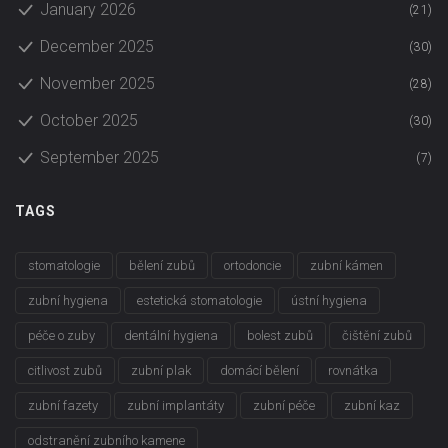
January 2026
(21)
December 2025
(30)
November 2025
(28)
October 2025
(30)
September 2025
(7)
TAGS
stomatologie
bělení zubů
ortodoncie
zubní kámen
zubní hygiena
estetická stomatologie
ústní hygiena
péče o zuby
dentální hygiena
bolest zubů
čištění zubů
citlivost zubů
zubní plak
domácí bělení
rovnátka
zubní fazety
zubní implantáty
zubní péče
zubní kaz
odstranění zubního kamene