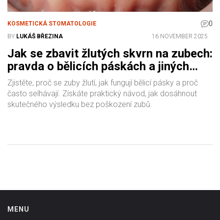
0
KOSMETICKÁ STOMATOLOGIE
BY
LUKÁŠ BŘEZINA
16 NOVEMBER 2025
Jak se zbavit žlutých skvrn na zubech:
pravda o bělicích páskách a jiných
způsobech
Zjistěte, proč se zuby žlutí, jak fungují bělicí pásky a proč
často selhávají. Získáte praktický návod, jak dosáhnout
skutečného výsledku bez poškození zubů.
MENU