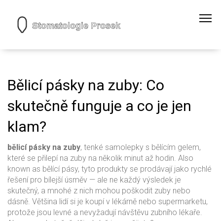
Bělicí pásky na zuby: Co
skutečně funguje a co je jen
klam?
bělicí pásky na zuby
,
tenké samolepky s bělícím gelem,
které se přilepí na zuby na několik minut až hodin
. Also
known as
bělící pásy
, tyto produkty se prodávají jako rychlé
řešení pro bílejší úsměv — ale ne každý výsledek je
skutečný, a mnohé z nich mohou poškodit zuby nebo
dásně.
Většina lidí si je koupí v lékárně nebo supermarketu,
protože jsou levné a nevyžadují návštěvu zubního lékaře.