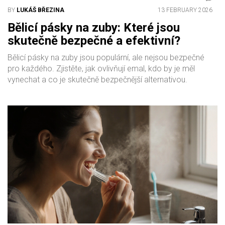
BY
LUKÁŠ BŘEZINA
13 FEBRUARY 2026
Bělicí pásky na zuby: Které jsou
skutečně bezpečné a efektivní?
Bělicí pásky na zuby jsou populární, ale nejsou bezpečné
pro každého. Zjistěte, jak ovlivňují emal, kdo by je měl
vynechat a co je skutečně bezpečnější alternativou.