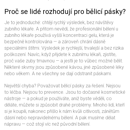
Proč se lidé rozhodují pro bělicí pásky?
Je to jednoduché: chtějí rychlý výsledek, bez návštěvy
zubního lékaře. A přitom nevědí, že profesionální bělení u
zubního lékaře používá vyšší koncentraci gelu, která je
bezpečně kontrolována — a zároveň chrání dásně
speciálními štítmi. Výsledek je rychlejší, trvalejší a bez rizika
poškození. Navíc, když přijdete k zubnímu lékaři, zjistíte,
proč vaše zuby tmavnou — a jestli je to vůbec možné bělit.
Některé skvrny jsou způsobené kávou, jiné způsobené léky
nebo věkem. A ne všechny se dají odstranit páskami.
Největší chyba? Považovat bělicí pásky za řešení. Nejsou
to léčba. Nejsou to prevence. Jsou to dočasné kosmetické
nástroje — a pokud je používáte, aniž byste věděli, co
děláte, můžete si způsobit drahé problémy. Mnoho lidí, kteří
si je koupili, nakonec přišlo k nám kvůli citlivosti, zánětům
dásní nebo nepravidelnému bělení. A pak musíme dělat
nápravu — což stojí víc než původní bělení.