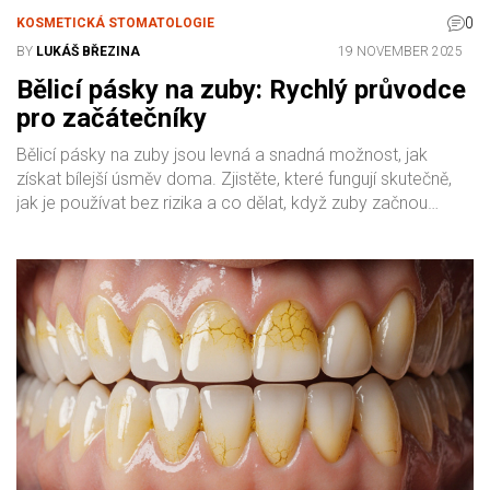
0
KOSMETICKÁ STOMATOLOGIE
BY
LUKÁŠ BŘEZINA
19 NOVEMBER 2025
Bělicí pásky na zuby: Rychlý průvodce
pro začátečníky
Bělicí pásky na zuby jsou levná a snadná možnost, jak
získat bílejší úsměv doma. Zjistěte, které fungují skutečně,
jak je používat bez rizika a co dělat, když zuby začnou
bolet.