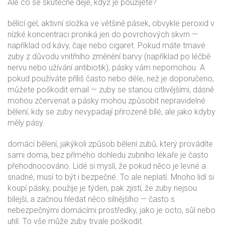
Ale co se skutečně děje, když je použijete?
bělící gel
,
aktivní složka ve většině pásek, obvykle peroxid v
nízké koncentraci
proniká jen do povrchových skvrn —
například od kávy, čaje nebo cigaret. Pokud máte tmavé
zuby z důvodu vnitřního změnění barvy (například po léčbě
nervu nebo užívání antibiotik), pásky vám nepomohou. A
pokud používáte příliš často nebo déle, než je doporučeno,
můžete poškodit email — zuby se stanou citlivějšími, dásně
mohou zčervenat a pásky mohou způsobit nepravidelné
bělení, kdy se zuby nevypadají přirozeně bílé, ale jako kdyby
měly pásy.
domácí bělení
,
jakýkoli způsob bělení zubů, který provádíte
sami doma, bez přímého dohledu zubního lékaře
je často
přehodnocováno. Lidé si myslí, že pokud něco je levné a
snadné, musí to být i bezpečné. To ale neplatí. Mnoho lidí si
koupí pásky, použije je týden, pak zjistí, že zuby nejsou
bílejší, a začnou hledat něco silnějšího — často s
nebezpečnými domácími prostředky, jako je octo, sůl nebo
uhlí. To vše může zuby trvale poškodit.