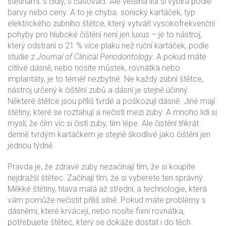
štětinami, s čidly, s časovači. Ale většina lidí si vybírá podle
barvy nebo ceny. A to je chyba.
sonický kartáček
,
typ
elektrického zubního štětce, který vytváří vysokofrekvenční
pohyby pro hluboké čištění
není jen luxus – je to nástroj,
který odstraní o 21 % více plaku než ruční kartáček, podle
studie z
Journal of Clinical Periodontology
. A pokud máte
citlivé dásně, nebo nosíte můstek, rovnátka nebo
implantáty, je to téměř nezbytné. Ne každý
zubní štětce
,
nástroj určený k čištění zubů a dásní
je stejně účinný.
Některé štětce jsou příliš tvrdé a poškozují dásně. Jiné mají
štětiny, které se roztahují a nečistí mezi zuby. A mnoho lidí si
myslí, že čím víc si čistí zuby, tím lépe. Ale čistění třikrát
denně tvrdým kartáčkem je stejně škodlivé jako čištění jen
jednou týdně.
Pravda je, že zdravé zuby nezačínají tím, že si koupíte
nejdražší štětec. Začínají tím, že si vyberete ten správný.
Měkké štětiny, hlava malá až střední, a technologie, která
vám pomůže nečistit příliš silně. Pokud máte problémy s
dásněmi, které krvácejí, nebo nosíte fixní rovnátka,
potřebujete štětec, který se dokáže dostat i do těch