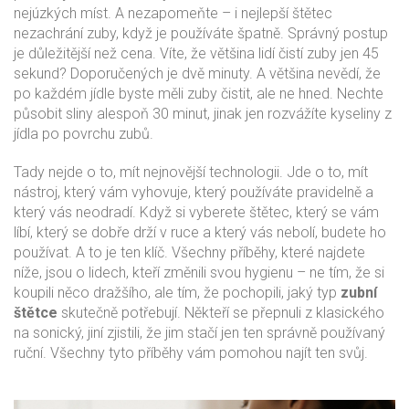
nejúzkých míst. A nezapomeňte – i nejlepší štětec
nezachrání zuby, když je používáte špatně. Správný postup
je důležitější než cena. Víte, že většina lidí čistí zuby jen 45
sekund? Doporučených je dvě minuty. A většina nevědí, že
po každém jídle byste měli zuby čistit, ale ne hned. Nechte
působit sliny alespoň 30 minut, jinak jen rozvážíte kyseliny z
jídla po povrchu zubů.
Tady nejde o to, mít nejnovější technologii. Jde o to, mít
nástroj, který vám vyhovuje, který používáte pravidelně a
který vás neodradí. Když si vyberete štětec, který se vám
líbí, který se dobře drží v ruce a který vás nebolí, budete ho
používat. A to je ten klíč. Všechny příběhy, které najdete
níže, jsou o lidech, kteří změnili svou hygienu – ne tím, že si
koupili něco dražšího, ale tím, že pochopili, jaký typ
zubní
štětce
skutečně potřebují. Někteří se přepnuli z klasického
na sonický, jiní zjistili, že jim stačí jen ten správně používaný
ruční. Všechny tyto příběhy vám pomohou najít ten svůj.