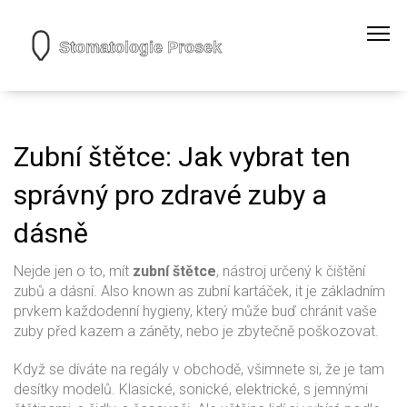
Zubní štětce: Jak vybrat ten
správný pro zdravé zuby a
dásně
Nejde jen o to, mít
zubní štětce
,
nástroj určený k čištění
zubů a dásní
. Also known as
zubní kartáček
, it
je základním
prvkem každodenní hygieny, který může buď chránit vaše
zuby před kazem a záněty, nebo je zbytečně poškozovat
.
Když se díváte na regály v obchodě, všimnete si, že je tam
desítky modelů. Klasické, sonické, elektrické, s jemnými