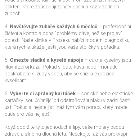
bakterií, které způsobují záněty dásní a kaz v zadních
zubech.
4.
Navštěvujte zubaře každých 6 měsíců
– profesionální
čištění a kontrola odhalí problémy dříve, než se projeví
bolestí. Naše klinika v Proseku nabízí moderní diagnostiku,
která rychle ukáže, jestli jsou vaše stoličky v pořádku.
5.
Omezte sladké a kyselé nápoje
– cukr a kyseliny jsou
hlavní zdroj kazu. Pokud si dáte kávu nebo limonádu,
poškrábejte si zuby vodou, aby se snížila expozice
kyselinám.
6.
Vyberte si správný kartáček
– sonické nebo elektrické
kartáčky jsou účinnější při odstraňování plaku v zadní části
úst. Pokud si nejste jisti, náš tým vám poradí, který model
bude pro vás nejlepší.
Když dodržíte tyto jednoduché tipy, vaše moláry budou
zdravé a silné na dlouhá léta. Nečekejte, až vás překvapí