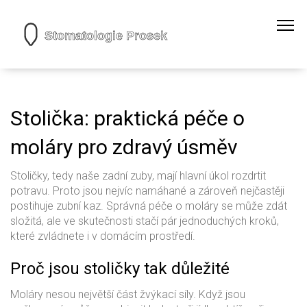
Stolička: praktická péče o
moláry pro zdravý úsměv
Stoličky, tedy naše zadní zuby, mají hlavní úkol rozdrtit
potravu. Proto jsou nejvíc namáhané a zároveň nejčastěji
postihuje zubní kaz. Správná péče o moláry se může zdát
složitá, ale ve skutečnosti stačí pár jednoduchých kroků,
které zvládnete i v domácím prostředí.
Proč jsou stoličky tak důležité
Moláry nesou největší část žvýkací síly. Když jsou