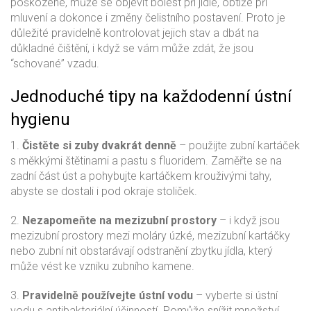
poškozené, může se objevit bolest při jídle, obtíže při
mluvení a dokonce i změny čelistního postavení. Proto je
důležité pravidelně kontrolovat jejich stav a dbát na
důkladné čištění, i když se vám může zdát, že jsou
“schované” vzadu.
Jednoduché tipy na každodenní ústní
hygienu
1.
Čistěte si zuby dvakrát denně
– použijte zubní kartáček
s měkkými štětinami a pastu s fluoridem. Zaměřte se na
zadní část úst a pohybujte kartáčkem krouživými tahy,
abyste se dostali i pod okraje stoliček.
2.
Nezapomeňte na mezizubní prostory
– i když jsou
mezizubní prostory mezi moláry úzké, mezizubní kartáčky
nebo zubní nit obstarávají odstranění zbytku jídla, který
může vést ke vzniku zubního kamene.
3.
Pravidelně používejte ústní vodu
– vyberte si ústní
vodu s antibakteriální účinností. Pomůže snížit množství