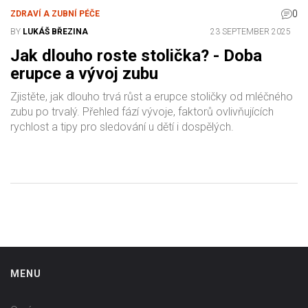
0
ZDRAVÍ A ZUBNÍ PÉČE
BY
LUKÁŠ BŘEZINA
23 SEPTEMBER 2025
Jak dlouho roste stolička? - Doba
erupce a vývoj zubu
Zjistěte, jak dlouho trvá růst a erupce stoličky od mléčného
zubu po trvalý. Přehled fází vývoje, faktorů ovlivňujících
rychlost a tipy pro sledování u dětí i dospělých.
MENU