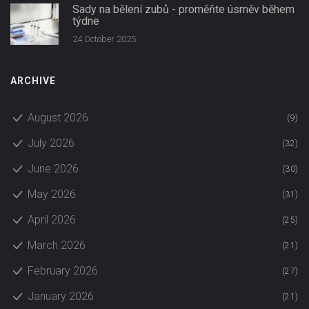
Sady na bělení zubů - proměňte úsměv během
týdne
24 October 2025
ARCHIVE
August 2026
(9)
July 2026
(32)
June 2026
(30)
May 2026
(31)
April 2026
(25)
March 2026
(21)
February 2026
(27)
January 2026
(21)