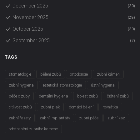
December 2025
(30)
November 2025
(28)
October 2025
(30)
September 2025
(7)
TAGS
stomatologie
bělení zubů
ortodoncie
zubní kámen
zubní hygiena
estetická stomatologie
ústní hygiena
péče o zuby
dentální hygiena
bolest zubů
čištění zubů
citlivost zubů
zubní plak
domácí bělení
rovnátka
zubní fazety
zubní implantáty
zubní péče
zubní kaz
odstranění zubního kamene