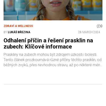
0
ZDRAVÍ A WELLNESS
BY
LUKÁŠ BŘEZINA
28 MARCH 2024
Odhalení příčin a řešení prasklin na
zubech: Klíčové informace
Praskliny na zubech mohou být zdrojem úzkosti i bolesti.
Tento článek prozkoumává různé příčiny těchto prasklin, od
běžných zvyků, přes nevhodnou stravu, až po některé méně
známé faktory. Nabídne rovněž užitečné tipy na prevenci a
léčbu, od změny stravovacích návyků po techniky zubní
hygieny. Zabýváme se také tím, kdy je nezbytné vyhledat
odbornou pomoc a jaké možnosti léčby existují k obnovení
zdraví a funkčnosti vaší ústní dutiny.