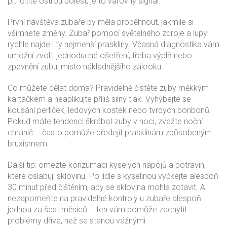
pití cítíte ostrou bolest, je to varovný signál.
První návštěva zubaře by měla proběhnout, jakmile si
všimnete změny. Zubař pomocí světelného zdroje a lupy
rychle najde i ty nejmenší praskliny. Včasná diagnostika vám
umožní zvolit jednoduché ošetření, třeba výplň nebo
zpevnění zubu, místo nákladnějšího zákroku.
Co můžete dělat doma? Pravidelně čistěte zuby měkkým
kartáčkem a neaplikujte příliš silný tlak. Vyhýbejte se
kousání perliček, ledových kostek nebo tvrdých bonbonů.
Pokud máte tendenci škrábat zuby v noci, zvažte noční
chránič – často pomůže předejít prasklinám způsobeným
bruxismem.
Další tip: omezte konzumaci kyselých nápojů a potravin,
které oslabují sklovinu. Po jídle s kyselinou vyčkejte alespoň
30 minut před čištěním, aby se sklovina mohla zotavit. A
nezapomeňte na pravidelné kontroly u zubaře alespoň
jednou za šest měsíců – ten vám pomůže zachytit
problémy dříve, než se stanou vážnými.