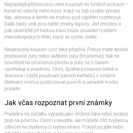
Nejčastější příčinou jsou silné kousnutí do tvrdých potravin –
karamel, ořechy nebo kostí. Když na zub vyvíjíte vysoký
tlak, sklovina a dentin se mohou pod napětím roztrhnout.
Další častý viník jsou náhlé změny teploty. Jíst zmrzlinu a
pak okamžitě pít horkou kávu může způsobit rozšíření
mikroskopických trhlin, které se rychle zvětší.
Neupravený kousací vzor také přispívá. Pokud máte špatně
postavené zuby nebo skřípete zuby (bruxismus), tlak se
soustředí na omezenou plochu a zuby se s časem
opotřebují a prasknou. Stres, špatná postavení čelistí a
dokonce i časté používání zubních kartáčků s tvrdými
štětinami mohou poškozovat povrch a usnadnit tvorbu
prasklin.
Jak včas rozpoznat první známky
Prasklina na začátku vypadá jako drobná čára nebo šedavý
pruh na povrchu. Často ji nevidíte, ale můžete cítit zvýšenou
citlivost na studenou či teplou stravu. Pokud po jídle nebo