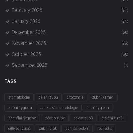
February 2026
(27)
January 2026
(21)
December 2025
(30)
November 2025
(28)
October 2025
(30)
September 2025
(7)
TAGS
stomatologie
bělení zubů
ortodoncie
zubní kámen
zubní hygiena
estetická stomatologie
ústní hygiena
dentální hygiena
péče o zuby
bolest zubů
čištění zubů
citlivost zubů
zubní plak
domácí bělení
rovnátka