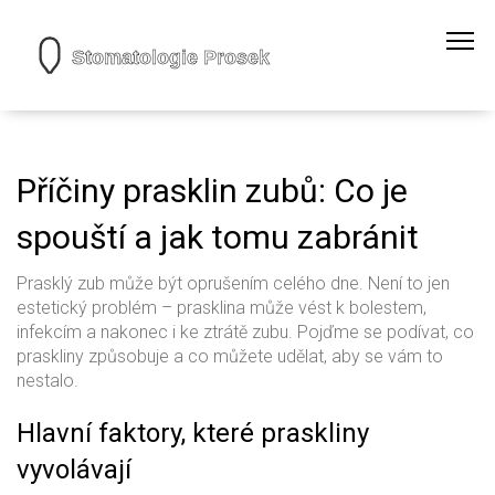
Příčiny prasklin zubů: Co je
spouští a jak tomu zabránit
Prasklý zub může být oprušením celého dne. Není to jen
estetický problém – prasklina může vést k bolestem,
infekcím a nakonec i ke ztrátě zubu. Pojďme se podívat, co
praskliny způsobuje a co můžete udělat, aby se vám to
nestalo.
Hlavní faktory, které praskliny
vyvolávají