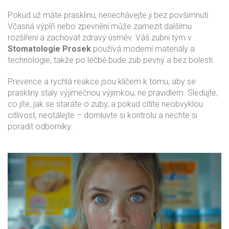
Pokud už máte prasklinu, nenechávejte ji bez povšimnutí.
Včasná výplň nebo zpevnění může zamezit dalšímu
rozšíření a zachovat zdravý úsměv. Váš zubní tým v
Stomatologie Prosek
používá moderní materiály a
technologie, takže po léčbě bude zub pevný a bez bolesti.
Prevence a rychlá reakce jsou klíčem k tomu, aby se
praskliny staly výjimečnou výjimkou, ne pravidlem. Sledujte,
co jíte, jak se staráte o zuby, a pokud cítíte neobvyklou
citlivost, neotálejte – domluvte si kontrolu a nechte si
poradit odborníky.