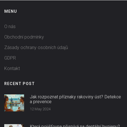
MENU
O nás
Obchodní podmínky
Zásady ochrany osobních údajů
GDPR
Kontakt
RECENT POST
Jak rozpoznat příznaky rakoviny úst? Detekce
a prevence
12 May 2024
Která pojišťovna přispívá na dentální hygienu?