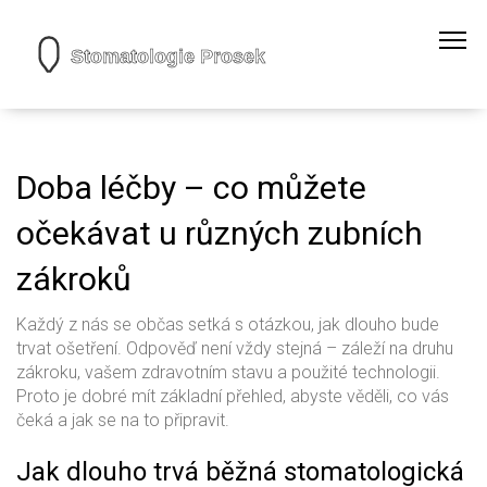
Doba léčby – co můžete
očekávat u různých zubních
zákroků
Každý z nás se občas setká s otázkou, jak dlouho bude
trvat ošetření. Odpověď není vždy stejná – záleží na druhu
zákroku, vašem zdravotním stavu a použité technologii.
Proto je dobré mít základní přehled, abyste věděli, co vás
čeká a jak se na to připravit.
Jak dlouho trvá běžná stomatologická