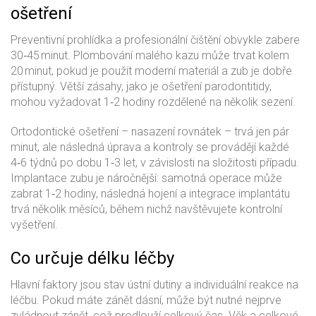
ošetření
Preventivní prohlídka a profesionální čištění obvykle zabere
30‑45 minut. Plombování malého kazu může trvat kolem
20 minut, pokud je použit moderní materiál a zub je dobře
přístupný. Větší zásahy, jako je ošetření parodontitidy,
mohou vyžadovat 1‑2 hodiny rozdělené na několik sezení.
Ortodontické ošetření – nasazení rovnátek – trvá jen pár
minut, ale následná úprava a kontroly se provádějí každé
4‑6 týdnů po dobu 1‑3 let, v závislosti na složitosti případu.
Implantace zubu je náročnější: samotná operace může
zabrat 1‑2 hodiny, následná hojení a integrace implantátu
trvá několik měsíců, během nichž navštěvujete kontrolní
vyšetření.
Co určuje délku léčby
Hlavní faktory jsou stav ústní dutiny a individuální reakce na
léčbu. Pokud máte zánět dásní, může být nutné nejprve
zvládnout zánět, což prodlouží celkový čas. Věk a celkové