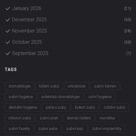
January 2026
(21)
December 2025
(30)
November 2025
(28)
October 2025
(30)
September 2025
(7)
TAGS
stomatologie
bělení zubů
ortodoncie
zubní kámen
zubní hygiena
estetická stomatologie
ústní hygiena
dentální hygiena
péče o zuby
bolest zubů
čištění zubů
citlivost zubů
zubní plak
domácí bělení
rovnátka
zubní fazety
zubní péče
zubní kaz
zubní implantáty