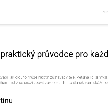
ZUB
 praktický průvodce pro kaž
pí, jak dlouho může nikotin zůstávat v těle. Většina lidí si myslí
ěhem nichž se snaží zbavit závislosti. Tento článek vám ukáže, c
tinu