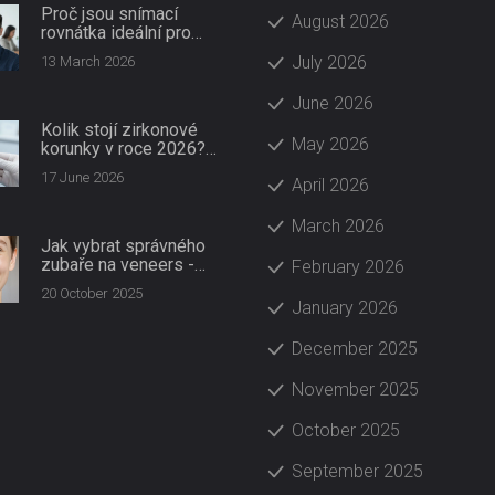
Proč jsou snímací
August 2026
rovnátka ideální pro
dospělé
July 2026
13 March 2026
June 2026
Kolik stojí zirkonové
May 2026
korunky v roce 2026?
Kompletní průvodce
17 June 2026
April 2026
cenami a náklady
March 2026
Jak vybrat správného
zubaře na veneers -
February 2026
praktický průvodce a
20 October 2025
kontrolní seznam
January 2026
December 2025
November 2025
October 2025
September 2025