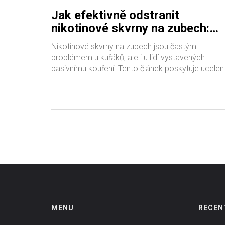
Jak efektivně odstranit
nikotinové skvrny na zubech:
Kompletní průvodce
Nikotinové skvrny na zubech jsou častým
problémem u kuřáků, ale i u lidí vystavených
pasivnímu kouření. Tento článek poskytuje ucelen
přehled o tom, jak se těchto nežádoucích skvrn
zbavit pomocí různých metod, od profesionálníh
bělení přes používání domácích prostředků až po
prevenci. Zjistíte, jaké kroky můžete podniknout,
abyste si udrželi úsměv čistý a zářící, a to bez
ohledu na to, jestli jste kuřák nebo ne.
MENU
RECEN