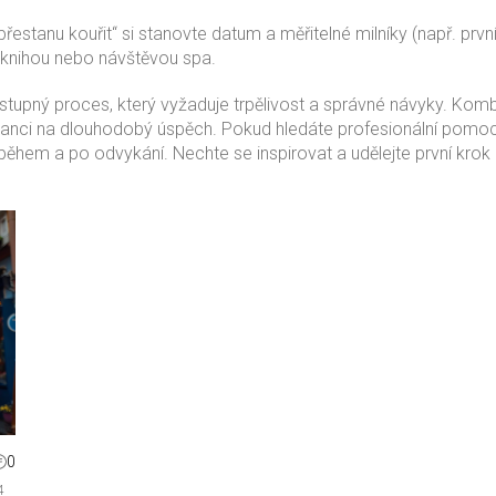
stanu kouřit“ si stanovte datum a měřitelné milníky (např. první
knihou nebo návštěvou spa.
ostupný proces, který vyžaduje trpělivost a správné návyky. Kom
šanci na dlouhodobý úspěch. Pokud hledáte profesionální pomoc
í během a po odvykání. Nechte se inspirovat a udělejte první krok 
0
4