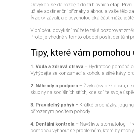
Odvykání se dá rozdělit do tří hlavních etap. Prvn
už ale abstinenční příznaky slábnou a vaše tělo z
fyzicky závislí, ale psychologická část může ještě
V průběhu odvykání můžete také pozorovat změny v
Proto je vhodné v tomto období posílit dentální pé
Tipy, které vám pomohou 
1. Voda a zdravá strava
– Hydratace pomáhá odpla
Vyhýbejte se konzumaci alkoholu a silné kávy, pro
2. Náhrady a podpora
– Žvýkačky bez cukru, nik
skupiny na sociálních sítích, kde sdílíte svoje úsp
3. Pravidelný pohyb
– Krátké procházky, jogging ne
přirozeným pocitem pohody.
4. Dentální kontrola
– Navštivte stomatologii Pr
pomohou vyhnout se problémům, které by mohly v