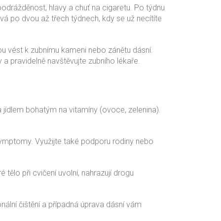
í podrážděnost, hlavy a chuť na cigaretu. Po týdnu
vá po dvou až třech týdnech, kdy se už necítíte
hou vést k zubnímu kameni nebo zánětu dásní.
y a pravidelně navštěvujte zubního lékaře.
a jídlem bohatým na vitamíny (ovoce, zelenina).
symptomy. Využijte také podporu rodiny nebo
 tělo při cvičení uvolní, nahrazují drogu
ální čištění a případná úprava dásní vám