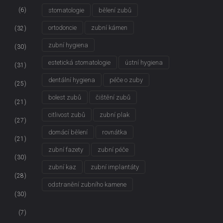
(6)
stomatologie
bělení zubů
ortodoncie
zubní kámen
(32)
zubní hygiena
(30)
estetická stomatologie
ústní hygiena
(31)
dentální hygiena
péče o zuby
(25)
bolest zubů
čištění zubů
(21)
citlivost zubů
zubní plak
(27)
domácí bělení
rovnátka
(21)
zubní fazety
zubní péče
(30)
zubní kaz
zubní implantáty
(28)
odstranění zubního kamene
(30)
(7)