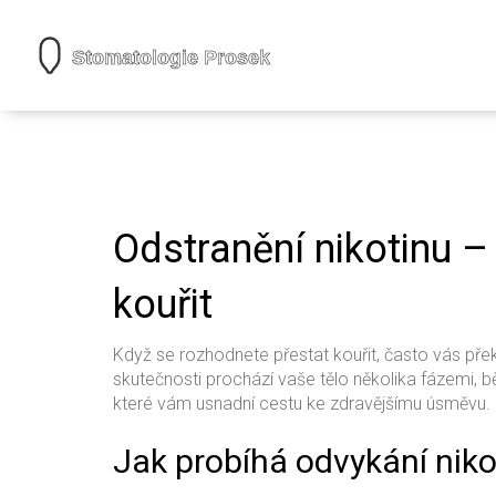
Odstranění nikotinu –
kouřit
Když se rozhodnete přestat kouřit, často vás překva
skutečnosti prochází vaše tělo několika fázemi, b
které vám usnadní cestu ke zdravějšímu úsměvu.
Jak probíhá odvykání niko