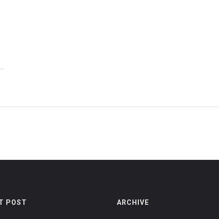
ý
o
T POST
ARCHIVE