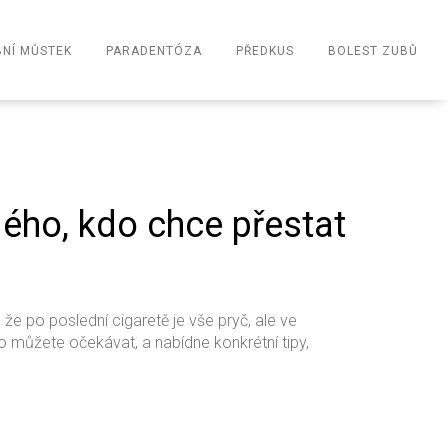
NÍ MŮSTEK
PARADENTÓZA
PŘEDKUS
BOLEST ZUBŮ
dého, kdo chce přestat
, že po poslední cigaretě je vše pryč, ale ve
o můžete očekávat, a nabídne konkrétní tipy,