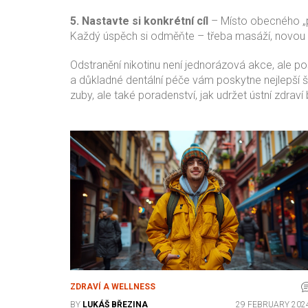
5. Nastavte si konkrétní cíl
– Místo obecného „pře
Každý úspěch si odměňte – třeba masáží, novou 
Odstranění nikotinu není jednorázová akce, ale p
a důkladné dentální péče vám poskytne nejlepší 
zuby, ale také poradenství, jak udržet ústní zdrav
ZDRAVÍ A WELLNESS
BY
LUKÁŠ BŘEZINA
29 FEBRUARY 202