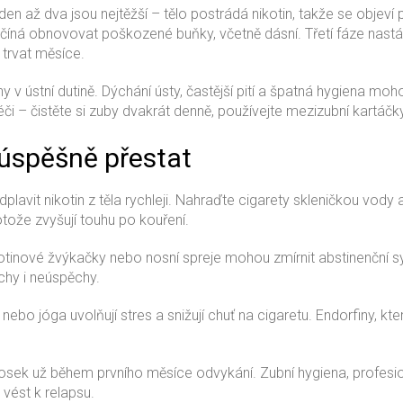
í den až dva jsou nejtěžší – tělo postrádá nikotin, takže se objev
ačíná obnovovat poškozené buňky, včetně dásní. Třetí fáze nastá
 trvat měsíce.
 ústní dutině. Dýchání ústy, častější pití a špatná hygiena mo
či – čistěte si zuby dvakrát denně, používejte mezizubní kartáčk
úspěšně přestat
vit nikotin z těla rychleji. Nahraďte cigarety skleničkou vody 
tože zvyšují touhu po kouření.
otinové žvýkačky nebo nosní spreje mohou zmírnit abstinenční 
ěchy i neúspěchy.
bo jóga uvolňují stres a snižují chuť na cigaretu. Endorfiny, které
osek už během prvního měsíce odvykání. Zubní hygiena, profesion
ést k relapsu.