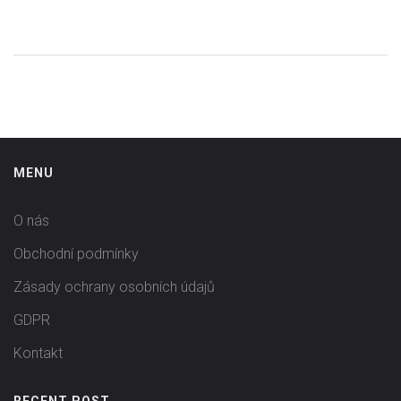
usnadní přístup k estetické stomatologii. Ponoříme se do
detailů tradičních plateb, splátkových programů,
zdravotního pojištění a dalších možností, které vám
pomohou dosáhnout úsměvu vašich snů.
MENU
O nás
Obchodní podmínky
Zásady ochrany osobních údajů
GDPR
Kontakt