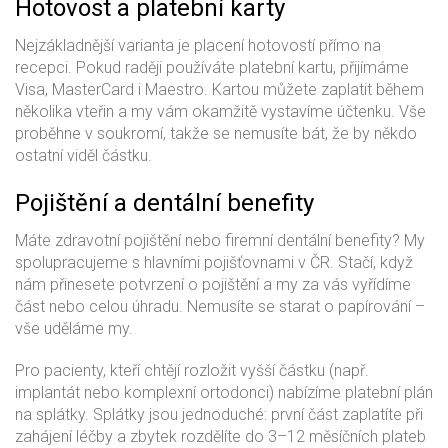
Hotovost a platební karty
Nejzákladnější varianta je placení hotovostí přímo na
recepci. Pokud raději používáte platební kartu, přijímáme
Visa, MasterCard i Maestro. Kartou můžete zaplatit během
několika vteřin a my vám okamžitě vystavíme účtenku. Vše
proběhne v soukromí, takže se nemusíte bát, že by někdo
ostatní viděl částku.
Pojištění a dentální benefity
Máte zdravotní pojištění nebo firemní dentální benefity? My
spolupracujeme s hlavními pojišťovnami v ČR. Stačí, když
nám přinesete potvrzení o pojištění a my za vás vyřídíme
část nebo celou úhradu. Nemusíte se starat o papírování –
vše uděláme my.
Pro pacienty, kteří chtějí rozložit vyšší částku (např.
implantát nebo komplexní ortodonci) nabízíme platební plán
na splátky. Splátky jsou jednoduché: první část zaplatíte při
zahájení léčby a zbytek rozdělíte do 3–12 měsíčních plateb