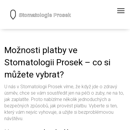
Možnosti platby ve
Stomatologii Prosek – co si
můžete vybrat?
U nás v Stomatologii Prosek víme, že když jde o zdravý
úsměv, chce se vám soustředit jen na péči o zuby, ne na to,
jak zaplatíte. Proto nabízíme několik jednoduchých a
bezpečných způsobů, jak provést platbu. Vyberte si ten,
který vám nejvíc vyhovuje, a užijte si bezproblémovou
návštěvu.