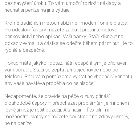
bez navýšení úroku. To vám umožní rozložit náklady a
nechat si peníze na jiné výdaje.
Kromě tradičních metod nabízíme i moderní online platby.
Po odeslání faktury můžete zaplatit přes internetové
bankovnictví nebo aplikaci Vaší banky. Stačí kliknout na
odkaz v e‑mailu a částka se odečte během pár minut. Je to
rychlé a bezpečné.
Pokud máte jakýkoli dotaz, náš recepční tým je připraven
vám poradit. Stačí se zeptat při objednávce nebo po
telefonu. Rádi vám pomůžeme vybrat nejvhodnější variantu,
aby vaše návštěva proběhla co nejhladčeji.
Nezapomeňte, že pravidelná péče o zuby přináší
dlouhodobé úspory – předcházet problémům je mnohem
levnější než je řešit později. A s našimi flexibilními
možnostmi platby se můžete soustředit na zdravý úsměv,
ne na peníze.