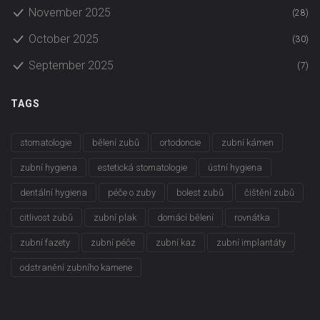
November 2025
(28)
October 2025
(30)
September 2025
(7)
TAGS
stomatologie
bělení zubů
ortodoncie
zubní kámen
zubní hygiena
estetická stomatologie
ústní hygiena
dentální hygiena
péče o zuby
bolest zubů
čištění zubů
citlivost zubů
zubní plak
domácí bělení
rovnátka
zubní fazety
zubní péče
zubní kaz
zubní implantáty
odstranění zubního kamene