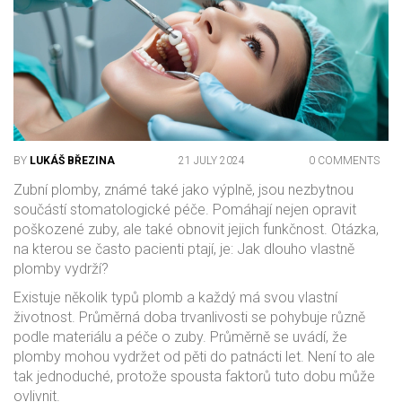
BY
LUKÁŠ BŘEZINA
21 JULY 2024
0 COMMENTS
Zubní plomby, známé také jako výplně, jsou nezbytnou
součástí stomatologické péče. Pomáhají nejen opravit
poškozené zuby, ale také obnovit jejich funkčnost. Otázka,
na kterou se často pacienti ptají, je: Jak dlouho vlastně
plomby vydrží?
Existuje několik typů plomb a každý má svou vlastní
životnost. Průměrná doba trvanlivosti se pohybuje různě
podle materiálu a péče o zuby. Průměrně se uvádí, že
plomby mohou vydržet od pěti do patnácti let. Není to ale
tak jednoduché, protože spousta faktorů tuto dobu může
ovlivnit.