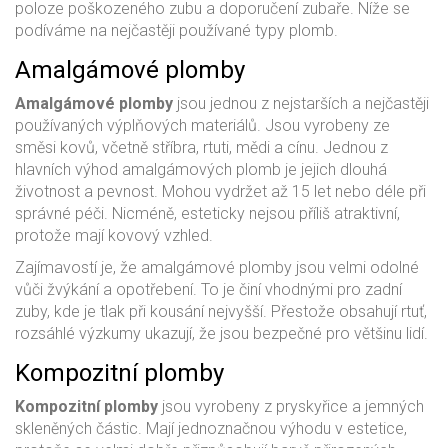
poloze poškozeného zubu a doporučení zubaře. Níže se
podíváme na nejčastěji používané typy plomb.
Amalgámové plomby
Amalgámové plomby
jsou jednou z nejstarších a nejčastěji
používaných výplňových materiálů. Jsou vyrobeny ze
směsi kovů, včetně stříbra, rtuti, mědi a cínu. Jednou z
hlavních výhod amalgámových plomb je jejich dlouhá
životnost a pevnost. Mohou vydržet až 15 let nebo déle při
správné péči. Nicméně, esteticky nejsou příliš atraktivní,
protože mají kovový vzhled.
Zajímavostí je, že amalgámové plomby jsou velmi odolné
vůči žvýkání a opotřebení. To je činí vhodnými pro zadní
zuby, kde je tlak při kousání nejvyšší. Přestože obsahují rtuť,
rozsáhlé výzkumy ukazují, že jsou bezpečné pro většinu lidí.
Kompozitní plomby
Kompozitní plomby
jsou vyrobeny z pryskyřice a jemných
skleněných částic. Mají jednoznačnou výhodu v estetice,