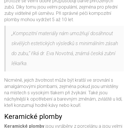
protože se velmi dobře přizpůsobují barvě přirozených
zubů. Díky tomu jsou velmi populární, zejména pro přední
zuby viditelné při úsměvu. Při správné péči kompozitní
plomby mohou vydržet 5 až 10 let.
„Kompozitní materiály nám umožňují dosáhnout
skvělých estetických výsledků s minimálním zásah
do zubu,“ říká dr. Eva Novotná, známá česká zubní
lékařka.
Nicméně, jejich životnost může být kratší ve srovnání s
amalgámovými plombami, zejména pokud jsou umístěny
na místech s vysokým tlakem při žvýkání. Také jsou
náchylnější k opotřebení a barevným změnám, zvláště u lidí,
kteří konzumují hodně kávy nebo kouří.
Keramické plomby
Keramické plomby
jsou vyráběny z porcelánu a jsou velmi