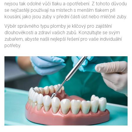
nejsou tak odolné vůči tlaku a opotřebení. Z tohoto důvodu
se nejčastěji používají na místech s menším tlakem při
kousání, jako jsou zuby v přední části úst nebo mléčné zuby.
Výběr správného typu plomby je klíčový pro zajištění
dlouhověkosti a zdraví vašich zubů. Konzultujte se svým
zubařem, abyste našli nejlepší řešení pro vaše individuální
potřeby.