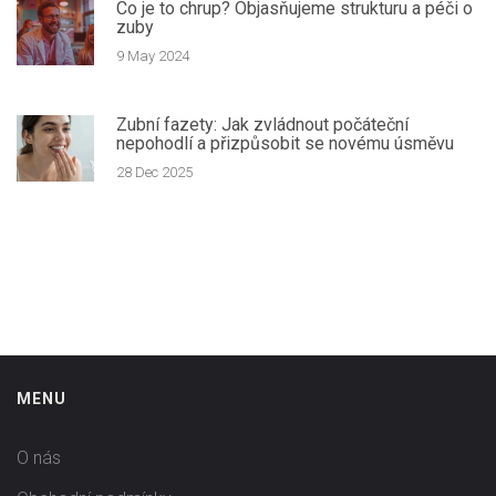
Co je to chrup? Objasňujeme strukturu a péči o
zuby
9 May 2024
Zubní fazety: Jak zvládnout počáteční
nepohodlí a přizpůsobit se novému úsměvu
28 Dec 2025
MENU
O nás