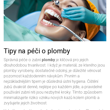
Tipy na péči o plomby
Správná péče o zubní
plomby
je klíčová pro jejich
dlouhodobou trvanlivost. I když je materiál, ze kterého jsou
plomby vyrobeny, dostatečně odolný, je důležité věnovat
pozornost každodenním návykům. Prvním a
nejzákladnějším tipem je důsledná ústní hygiena. Čištění
zubů dvakrát denně, nejlépe po každém jídle, a pravidelné
používání zubní niti jsou nezbytné kroky. Tímto způsobem
minimalizujete riziko vzniku nových kazů kolem plomb a
zvyšujete jejich životnost.