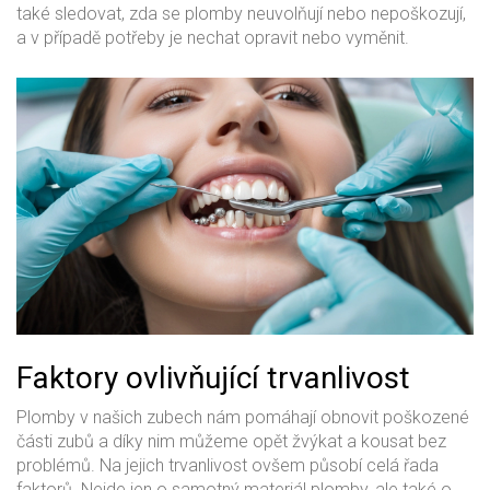
také sledovat, zda se plomby neuvolňují nebo nepoškozují,
a v případě potřeby je nechat opravit nebo vyměnit.
Faktory ovlivňující trvanlivost
Plomby v našich zubech nám pomáhají obnovit poškozené
části zubů a díky nim můžeme opět žvýkat a kousat bez
problémů. Na jejich trvanlivost ovšem působí celá řada
faktorů. Nejde jen o samotný materiál plomby, ale také o