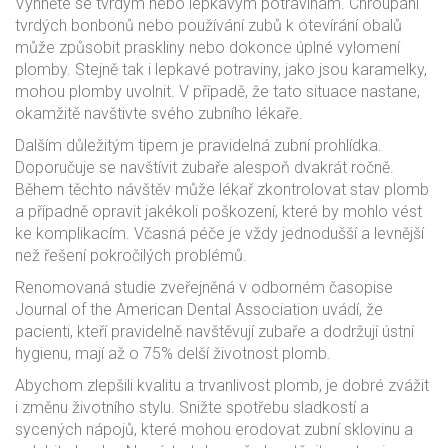
Vyhněte se tvrdým nebo lepkavým potravinám. Chroupání
tvrdých bonbonů nebo používání zubů k otevírání obalů
může způsobit praskliny nebo dokonce úplné vylomení
plomby. Stejně tak i lepkavé potraviny, jako jsou karamelky,
mohou plomby uvolnit. V případě, že tato situace nastane,
okamžitě navštivte svého zubního lékaře.
Dalším důležitým tipem je pravidelná zubní prohlídka.
Doporučuje se navštívit zubaře alespoň dvakrát ročně.
Během těchto návštěv může lékař zkontrolovat stav plomb
a případně opravit jakékoli poškození, které by mohlo vést
ke komplikacím. Včasná péče je vždy jednodušší a levnější
než řešení pokročilých problémů.
Renomovaná studie zveřejněná v odborném časopise
Journal of the American Dental Association uvádí, že
pacienti, kteří pravidelně navštěvují zubaře a dodržují ústní
hygienu, mají až o 75% delší životnost plomb.
Abychom zlepšili kvalitu a trvanlivost plomb, je dobré zvážit
i změnu životního stylu. Snižte spotřebu sladkostí a
sycených nápojů, které mohou erodovat zubní sklovinu a