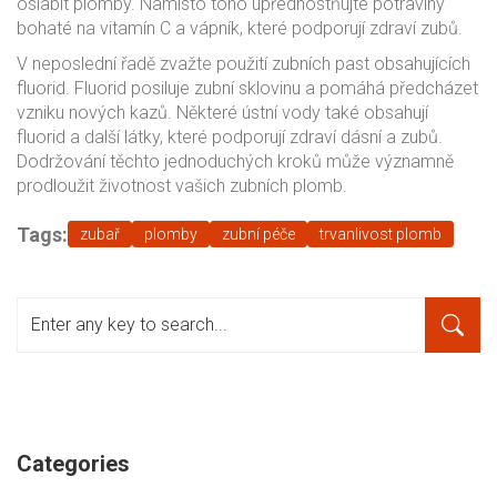
oslabit plomby. Namísto toho upřednostňujte potraviny
bohaté na vitamín C a vápník, které podporují zdraví zubů.
V neposlední řadě zvažte použití zubních past obsahujících
fluorid. Fluorid posiluje zubní sklovinu a pomáhá předcházet
vzniku nových kazů. Některé ústní vody také obsahují
fluorid a další látky, které podporují zdraví dásní a zubů.
Dodržování těchto jednoduchých kroků může významně
prodloužit životnost vašich zubních plomb.
Tags:
zubař
plomby
zubní péče
trvanlivost plomb
Categories