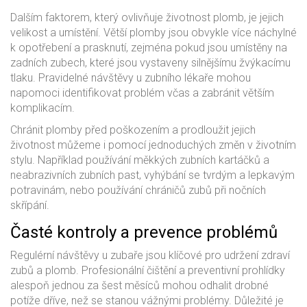
Dalším faktorem, který ovlivňuje životnost plomb, je jejich
velikost a umístění. Větší plomby jsou obvykle více náchylné
k opotřebení a prasknutí, zejména pokud jsou umístěny na
zadních zubech, které jsou vystaveny silnějšímu žvýkacímu
tlaku. Pravidelné návštěvy u zubního lékaře mohou
napomoci identifikovat problém včas a zabránit větším
komplikacím.
Chránit plomby před poškozením a prodloužit jejich
životnost můžeme i pomocí jednoduchých změn v životním
stylu. Například používání měkkých zubních kartáčků a
neabrazivních zubních past, vyhýbání se tvrdým a lepkavým
potravinám, nebo používání chráničů zubů při nočních
skřípání.
Časté kontroly a prevence problémů
Regulérní návštěvy u zubaře jsou klíčové pro udržení zdraví
zubů a plomb. Profesionální čištění a preventivní prohlídky
alespoň jednou za šest měsíců mohou odhalit drobné
potíže dříve, než se stanou vážnými problémy. Důležité je