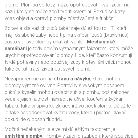
plomb. Plomba se totiž může opotřebovat i kvůli zubnímu
kazu, který se může začít tvořit kolem ní. Pokud se kazy
včas objeví a opraví, plomby zůstávají stále funkční.
Zdraví a síla vašich zubů také hraje důležitou roli. Ti, kteří
mají oslabené zuby nebo trpí na skřípání zubů (bruxismus),
často vidí své plomby chátrat rychleji.
Mechanické
namáhání
je tedy dalším významným faktorem, který může
urychlit opotřebovávání plomby. Lidé, kteří často konzumují
tvrdé potraviny nebo používají zuby k otevírání věcí, mohou
také čekat kratší životnost svých plomb.
Nezapomeňme ani na
stravu a návyky
, které mohou
plomby výrazně ovlivnit. Potraviny s vysokým obsahem
cukrů a kyselin mohou oslabit zub a plombu, což nakonec
vede k jejich nutnosti nahradit je dříve. Kouření a žvýkání
tabáku také přispívá ke zkrácení životnosti plomb. Důležité
je také nepodceňovat kvalitu vody, kterou pijeme, hlavně
pokud jde o obsah fluoridu.
Možná nečekaným, ale velmi důležitým faktorem je i
umístění plomby
. Plomby v zadních zubech, které jsou více