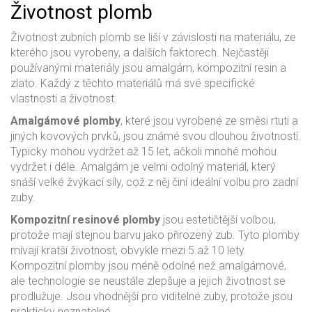
Životnost plomb
Životnost zubních plomb se liší v závislosti na materiálu, ze
kterého jsou vyrobeny, a dalších faktorech. Nejčastěji
používanými materiály jsou amalgám, kompozitní resin a
zlato. Každý z těchto materiálů má své specifické
vlastnosti a životnost.
Amalgámové plomby
, které jsou vyrobené ze směsi rtuti a
jiných kovových prvků, jsou známé svou dlouhou životností.
Typicky mohou vydržet až 15 let, ačkoli mnohé mohou
vydržet i déle. Amalgám je velmi odolný materiál, který
snáší velké žvýkací síly, což z něj činí ideální volbu pro zadní
zuby.
Kompozitní resinové plomby
jsou estetičtější volbou,
protože mají stejnou barvu jako přirozený zub. Tyto plomby
mívají kratší životnost, obvykle mezi 5 až 10 lety.
Kompozitní plomby jsou méně odolné než amalgámové,
ale technologie se neustále zlepšuje a jejich životnost se
prodlužuje. Jsou vhodnější pro viditelné zuby, protože jsou
prakticky neznatelné.