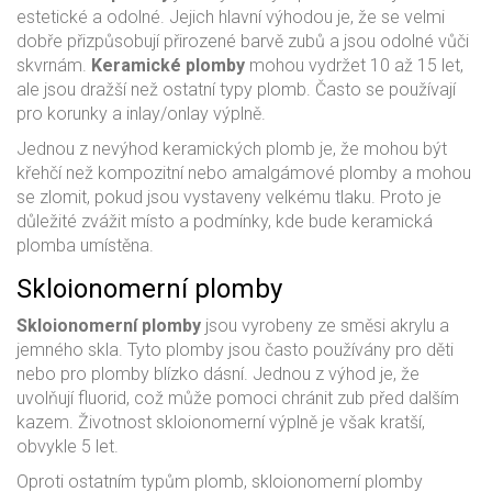
estetické a odolné. Jejich hlavní výhodou je, že se velmi
dobře přizpůsobují přirozené barvě zubů a jsou odolné vůči
skvrnám.
Keramické plomby
mohou vydržet 10 až 15 let,
ale jsou dražší než ostatní typy plomb. Často se používají
pro korunky a inlay/onlay výplně.
Jednou z nevýhod keramických plomb je, že mohou být
křehčí než kompozitní nebo amalgámové plomby a mohou
se zlomit, pokud jsou vystaveny velkému tlaku. Proto je
důležité zvážit místo a podmínky, kde bude keramická
plomba umístěna.
Skloionomerní plomby
Skloionomerní plomby
jsou vyrobeny ze směsi akrylu a
jemného skla. Tyto plomby jsou často používány pro děti
nebo pro plomby blízko dásní. Jednou z výhod je, že
uvolňují fluorid, což může pomoci chránit zub před dalším
kazem. Životnost skloionomerní výplně je však kratší,
obvykle 5 let.
Oproti ostatním typům plomb, skloionomerní plomby