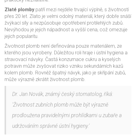
Zlaté plomby
patří mezi nejdéle trvající výplně, s životností
přes 20 let. Zlato je velmi odolný materiál, který dobře snáší
žvýkací síly a nezpůsobuje opotřebení protilehlých zubů.
Nevýhodou je jejich nápadnost a vyšší cena, což omezuje
jejich popularitu.
Životnost plomb není definována pouze materiálem, ze
kterého jsou vyrobeny. Důležitou roli hraje i ústní hygiena a
stravovací návyky. Častá konzumace cukru a kyselých
potravin může zvyšovat riziko vzniku sekundárních kazů
kolem plomb. Rovněž špatný návyk, jako je skřípání zubů,
může výrazně zkrátit životnost plomb.
Dr. Jan Novák, známý český stomatolog, říká:
'Životnost zubních plomb může být výrazně
prodloužena pravidelnými prohlídkami u zubaře a
udržováním správné ústní hygieny.'