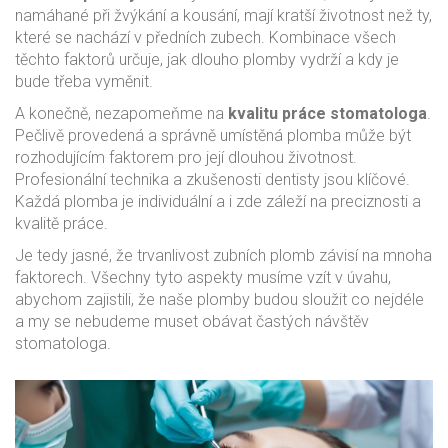
namáhané při žvýkání a kousání, mají kratší životnost než ty,
které se nachází v předních zubech. Kombinace všech
těchto faktorů určuje, jak dlouho plomby vydrží a kdy je
bude třeba vyměnit.
A konečně, nezapomeňme na
kvalitu práce stomatologa
.
Pečlivě provedená a správně umístěná plomba může být
rozhodujícím faktorem pro její dlouhou životnost.
Profesionální technika a zkušenosti dentisty jsou klíčové.
Každá plomba je individuální a i zde záleží na preciznosti a
kvalitě práce.
Je tedy jasné, že trvanlivost zubních plomb závisí na mnoha
faktorech. Všechny tyto aspekty musíme vzít v úvahu,
abychom zajistili, že naše plomby budou sloužit co nejdéle
a my se nebudeme muset obávat častých návštěv
stomatologa.